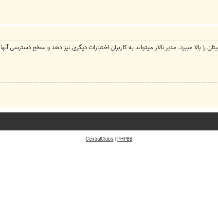
ا بالا میبرد. مدیر تالار میتواند به کاربران اختیارات دیگری نیز دهد و سطح دسترسی آنها را با
CentralClubs
|
PHPBB