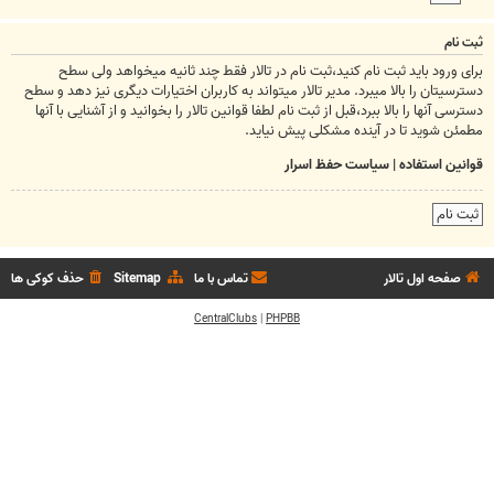
ثبت نام
برای ورود باید ثبت نام کنید،ثبت نام در تالار فقط چند ثانیه میخواهد ولی سطح
دسترسیتان را بالا میبرد. مدیر تالار میتواند به کاربران اختیارات دیگری نیز دهد و سطح
دسترسی آنها را بالا ببرد،قبل از ثبت نام لطفا قوانین تالار را بخوانید و از آشنایی با آنها
مطمئن شوید تا در آینده مشکلی پیش نیاید.
قوانین استفاده
|
سیاست حفظ اسرار
ثبت نام
صفحه اول تالار
تماس با ما
Sitemap
حذف کوکی ها
CentralClubs
|
PHPBB