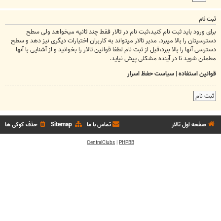
ثبت نام
برای ورود باید ثبت نام کنید،ثبت نام در تالار فقط چند ثانیه میخواهد ولی سطح
دسترسیتان را بالا میبرد. مدیر تالار میتواند به کاربران اختیارات دیگری نیز دهد و سطح
دسترسی آنها را بالا ببرد،قبل از ثبت نام لطفا قوانین تالار را بخوانید و از آشنایی با آنها
مطمئن شوید تا در آینده مشکلی پیش نیاید.
قوانین استفاده
|
سیاست حفظ اسرار
ثبت نام
صفحه اول تالار
تماس با ما
Sitemap
حذف کوکی ها
CentralClubs
|
PHPBB