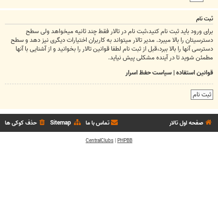
ثبت نام
برای ورود باید ثبت نام کنید،ثبت نام در تالار فقط چند ثانیه میخواهد ولی سطح
دسترسیتان را بالا میبرد. مدیر تالار میتواند به کاربران اختیارات دیگری نیز دهد و سطح
دسترسی آنها را بالا ببرد،قبل از ثبت نام لطفا قوانین تالار را بخوانید و از آشنایی با آنها
مطمئن شوید تا در آینده مشکلی پیش نیاید.
قوانین استفاده
|
سیاست حفظ اسرار
ثبت نام
صفحه اول تالار
تماس با ما
Sitemap
حذف کوکی ها
CentralClubs
|
PHPBB