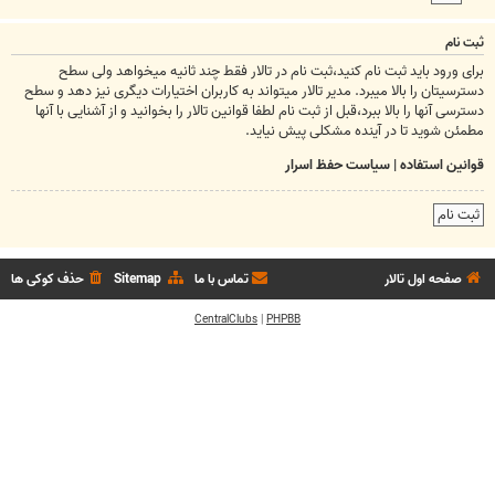
ثبت نام
برای ورود باید ثبت نام کنید،ثبت نام در تالار فقط چند ثانیه میخواهد ولی سطح
دسترسیتان را بالا میبرد. مدیر تالار میتواند به کاربران اختیارات دیگری نیز دهد و سطح
دسترسی آنها را بالا ببرد،قبل از ثبت نام لطفا قوانین تالار را بخوانید و از آشنایی با آنها
مطمئن شوید تا در آینده مشکلی پیش نیاید.
قوانین استفاده
|
سیاست حفظ اسرار
ثبت نام
صفحه اول تالار
تماس با ما
Sitemap
حذف کوکی ها
CentralClubs
|
PHPBB