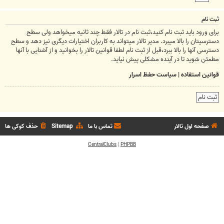
ثبت نام
برای ورود باید ثبت نام کنید،ثبت نام در تالار فقط چند ثانیه میخواهد ولی سطح
دسترسیتان را بالا میبرد. مدیر تالار میتواند به کاربران اختیارات دیگری نیز دهد و سطح
دسترسی آنها را بالا ببرد،قبل از ثبت نام لطفا قوانین تالار را بخوانید و از آشنایی با آنها
مطمئن شوید تا در آینده مشکلی پیش نیاید.
قوانین استفاده
|
سیاست حفظ اسرار
ثبت نام
صفحه اول تالار
تماس با ما
Sitemap
حذف کوکی ها
CentralClubs
|
PHPBB