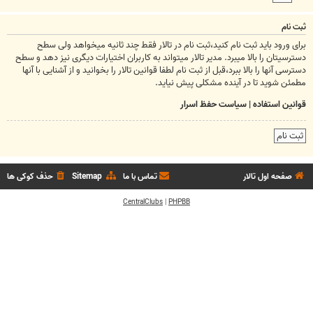
ثبت نام
برای ورود باید ثبت نام کنید،ثبت نام در تالار فقط چند ثانیه میخواهد ولی سطح
دسترسیتان را بالا میبرد. مدیر تالار میتواند به کاربران اختیارات دیگری نیز دهد و سطح
دسترسی آنها را بالا ببرد،قبل از ثبت نام لطفا قوانین تالار را بخوانید و از آشنایی با آنها
مطمئن شوید تا در آینده مشکلی پیش نیاید.
قوانین استفاده
|
سیاست حفظ اسرار
ثبت نام
صفحه اول تالار
تماس با ما
Sitemap
حذف کوکی ها
CentralClubs
|
PHPBB