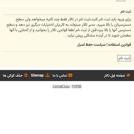
ثبت نام
برای ورود باید ثبت نام کنید،ثبت نام در تالار فقط چند ثانیه میخواهد ولی سطح
دسترسیتان را بالا میبرد. مدیر تالار میتواند به کاربران اختیارات دیگری نیز دهد و سطح
دسترسی آنها را بالا ببرد،قبل از ثبت نام لطفا قوانین تالار را بخوانید و از آشنایی با آنها
مطمئن شوید تا در آینده مشکلی پیش نیاید.
قوانین استفاده
|
سیاست حفظ اسرار
ثبت نام
صفحه اول تالار
تماس با ما
Sitemap
حذف کوکی ها
CentralClubs
|
PHPBB