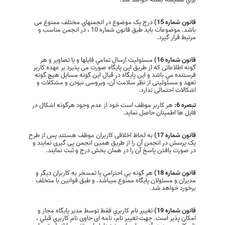
قانون شماره 15)
درج یک موضوع در انجمنهاي مختلف ممنوع می
باشد. موضوعات باید طبق قانون شماره 10 ، در انجمن مناسب و
مرتبط قرار گیرد.
قانون شماره 16)
مسئوليت ارسال تمامي فايلها و يا تصاوير و هر
گونه اطلاعاتی كه از طريق این پایگاه صورت می پذیرد بر عهده كاربر
فرستنده مي باشد و این پایگاه در قبال اين گونه مسايل هيچ گونه
تعهد و مسئولیتی از نظر سلامت آن، ویروسی نبودن و مشکلات و
اشکالات احتمالی ندارد.
تبصره 6:
هر کاربر موظف است خود از عدم وجود هرگونه اشکال در
فایل ها اطمینان حاصل نماید.
قانون شماره 17)
به لحاظ اخلاقی کاربران موظف هستند پس از طرح
یک پرسش در انجمن آن را از طریق همین انجمن پی گیری نمایند و
در صورت یافتن پاسخ آن را در همان بخش درج و ثبت نمایند.
قانون شماره 18)
هر گونه بي احترامي یا تمسخر به كاربران ديگر و
مديران و مسئولان پایگاه ممنوع میباشد. و طبق قوانین با متخلف
برخورد خواهد شد.
قانون شماره 19)
تغيير نام كاربري فقط توسط مدير پايگاه مجاز و
امکان پذیر است. جهت تغییر نام، نامه ای حاوی نام كاربري قبلي ،