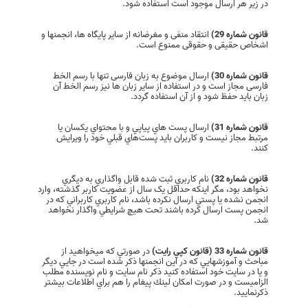
در زیر هر ارسال موجود است استفاده شود.
قانون شماره 29)
انتقاد منفی و مغرضانه از ساير پایگاه ها، انجمنها و
اشخاص حقیقی و حقوقی ممنوع است.
قانون شماره 30)
ارسال موضوع به زبان فارسی تنها با رسم الخط
فارسی مجاز است و در استفاده از سایر زبان ها نیز رسم الخط آن
زبان باید حفظ شود و از آن استفاده گردد.
قانون شماره 31)
ارسال پست هاي پياپي و با محتواي يکسان يا
مرتبط مجاز نيست و کاربران بايد پست‌هاي قبلي خود را ويرايش
کنند.
قانون شماره 32)
نام کاربري ثبت شده قابل واگذاري به ديگري
نخواهد بود، مگر اينکه حداقل يک سال از عضويت کاربر گذشته، وارد
انجمن نشده يا پستي ارسال نکرده باشد، نام کاربري کاربراني که در
انجمن پست ارسال کرده باشند تحت هيچ شرايطي واگذار نخواهد
شد.
قانون شماره 33 (قانون كپي رايت)
در صورتي كه ميخواهيد از
مباحث و آموزشهايي كه در اين انجمنها ذكر شده است در جايي ديگر
و يا در سايت خود استفاده كنيد ذكر نام سايت و نام نويسنده مطلب
الزاميست و در صورت امكان لينك پيغام را هم براي اطلاعات بيشتر
ذكرنماييد.