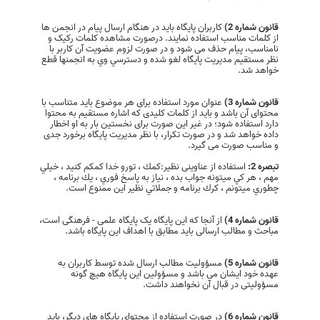
قانون شماره 2)
کاربران پایگاه باید در هنگام ارسال پیام در انجمن ها
از کلمات مناسب استفاده نمایند. درصورت مشاهده کلمات رکیک و
نامناسب، پیام حذف می شود و در صورت لزوم عضویت آن كاربر با
نظر مستقیم مدیریت پایگاه لغو شده و دسترسي وي به انجمنها قطع
خواهد شد.
قانون شماره 3)
عنوان مورد استفاده برای هر موضوع باید متناسب با
محتوای آن باشد و باید از کلمات کلیدی که اشاره مستقیم به محتوا
دارد استفاده شود؛ در غیر این صورت برای نخستین بار به او اخطار
داده خواهد شد و در صورت تکرار، با نظر مدیریت پایگاه برخورد جدی
و مناسب صورت می گیرد.
تبصره 2:
استفاده از عناوینی نظیر:كمك ، تورو خدا كمكم كنيد ، خيلي
مهم ، هر كي ميتونه جواب بده ، نياز به پاسخ فوري ، يك برنامه ،
چطوري ميتونم ، كرك برنامه و جملاتي نظیر این ممنوع است.
قانون شماره 4)
از آنجا که این پایگاه یک پایگاه علمی - فرهنگی است،
مباحث و مطالب ارسالی باید مطابق با اهداف این پایگاه باشد.
قانون شماره 5)
مسؤولیت مطالب ارسال شده توسط کاربران به
عهده خود ایشان می باشد و مسؤولین این پایگاه هیچ گونه
مسؤولیتی در قبال آن نخواهند داشت.
قانون شماره 6)
در صورت استفاده از محتوای پایگاه های دیگر، باید