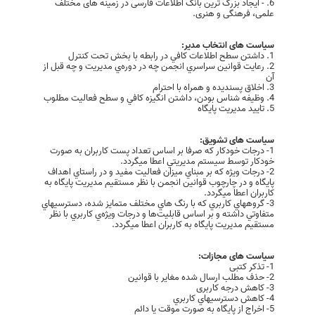
6. - ایجاد بزرگ ترین بانک اطلاعات فارسی در زمینه های مختلف
علمی، فرهنگی و هنری.
سیاست های انتخاب مدیر:
1. داشتن سطح اطلاعات کافي در رابطه با بخش تحت کنترل
2. رعايت قوانين سراسري انجمن چه در دوره‌ي مديريت و چه قبل از
آن
3. اخلاق پسنديده و همراه با احترام
4. وظيفه شناس بودن، داشتن انگيزه کافي و سطح فعاليت مطلوب
5. تاييد مديريت پايگاه
سیاست های تشویق:
1- درجات خودکار که صرفا بر اساس تعداد پست کاربران به صورت
خودکار توسط سيستم مديريتي اعطا ميگردد.
2- درجات ويژه که بر مبناي ميزان فعاليت مفيد و در راستاي اهداف
پايگاه و در چارچوب قوانين انجمن با نظر مستقيم مديريت پايگاه به
کاربران اعطا ميگردد.
3- گروههاي کاربري که با رنگ هاي مختلف متمايز شده، دسترسيهاي
متفاوتي داشته و بر اساس قابليت‌ها و درجات ويژه‌ي کاربري با نظر
مستقيم مديريت پايگاه به کاربران اعطا ميگردد.
سیاست های مجازات:
1- تذکر کتبی
2- حذف مطلب ارسال شده مغایر با قوانین
3- کاهش درجه کاربری
4- کاهش دسترسيهاي کاربري
5- اخراج از پایگاه به صورت موقت يا دائم