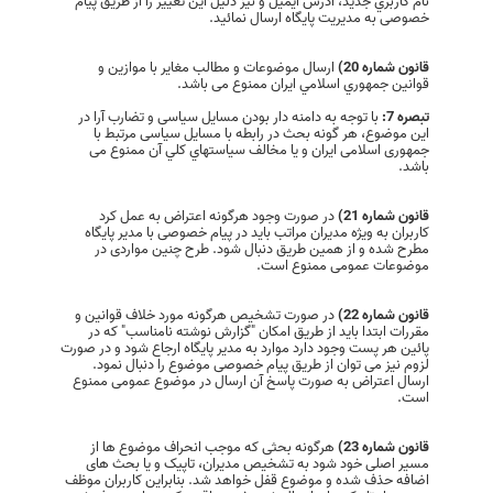
نام كاربري جديد، آدرس ايميل و نیز دلیل این تغییر را از طریق پیام
خصوصی به مدیریت پایگاه ارسال نمائید.
قانون شماره 20)
ارسال موضوعات و مطالب مغایر با موازین و
قوانين جمهوري اسلامي ایران ممنوع می باشد.
تبصره 7:
با توجه به دامنه دار بودن مسایل سیاسی و تضارب آرا در
این موضوع، هر گونه بحث در رابطه با مسایل سیاسی مرتبط با
جمهوری اسلامی ایران و يا مخالف سياستهاي کلي آن ممنوع می
باشد.
قانون شماره 21)
در صورت وجود هرگونه اعتراض به عمل کرد
کاربران به ویژه مدیران مراتب باید در پیام خصوصی با مدیر پایگاه
مطرح شده و از همین طریق دنبال شود. طرح چنین مواردی در
موضوعات عمومی ممنوع است.
قانون شماره 22)
در صورت تشخیص هرگونه مورد خلاف قوانین و
مقررات ابتدا باید از طریق امکان "گزارش نوشته نامناسب" که در
پائین هر پست وجود دارد موارد به مدیر پایگاه ارجاع شود و در صورت
لزوم نیز می توان از طریق پیام خصوصی موضوع را دنبال نمود.
ارسال اعتراض به صورت پاسخ آن ارسال در موضوع عمومی ممنوع
است.
قانون شماره 23)
هرگونه بحثی‌ که موجب انحراف موضوع ها از
مسیر اصلی‌ خود شود به تشخیص مدیران، تاپیک و یا بحث های
اضافه حذف شده و موضوع قفل خواهد شد. بنابراین کاربران موظف