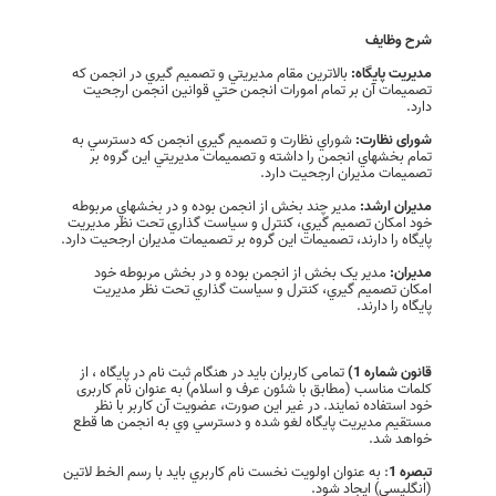
شرح وظایف
مدیريت پایگاه:
بالاترين مقام مديريتي و تصميم گيري در انجمن که
تصميمات آن بر تمام امورات انجمن حتي قوانين انجمن ارجحيت
دارد.
شورای نظارت:
شوراي نظارت و تصميم گيري انجمن که دسترسي به
تمام بخشهاي انجمن را داشته و تصميمات مديريتي اين گروه بر
تصميمات مديران ارجحيت دارد.
مدیران ارشد:
مدير چند بخش از انجمن بوده و در بخشهاي مربوطه
خود امکان تصميم گيري، کنترل و سياست گذاري تحت نظر مديريت
پايگاه را دارند، تصميمات اين گروه بر تصميمات مديران ارجحيت دارد.
مدیران:
مدير يک بخش از انجمن بوده و در بخش مربوطه خود
امکان تصميم گيري، کنترل و سياست گذاري تحت نظر مديريت
پايگاه را دارند.
قانون شماره 1)
تمامی کاربران باید در هنگام ثبت نام در پایگاه ، از
کلمات مناسب (مطابق با شئون عرف و اسلام) به عنوان نام کاربری
خود استفاده نمایند. در غیر این صورت، عضویت آن كاربر با نظر
مستقیم مدیریت پایگاه لغو شده و دسترسي وي به انجمن ها قطع
خواهد شد.
تبصره 1
: به عنوان اولویت نخست نام كاربري باید با رسم الخط لاتین
(انگلیسی) ایجاد شود.