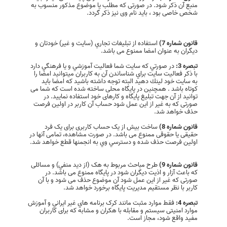
منبع آن ذکر شود. در صورتی که مطلب یا موضوع مذکور منسوب به
شخص خاصی بود ، باید نام وی نیز ذکر گردد.
قانون شماره 7)
استفاده از تبلیغات تجاري (سايت و غير) خودتان و
دیگران به عنوان امضا ممنوع می باشد.
تبصره 3:
در صورتي كه سايت شما فعاليت آموزشي و يا فرهنگي دارد
با ذكر فعاليت سايت براي شناساندن آن به كاربران ميتوانيد امضا را
به سايت خود لينك دهيد البته توجه داشته باشيد كه امضا بايد
كوتاه باشد . همچنين در پایگاه محلی ساخته شده است که شما می
توانید از آن جهت تبلیغ پایگاه و کارهای خود استفاده نمایید. در
صورتی که به غیر از این عمل شود حساب آن کاربر در اولین فرصت
حذف خواهد شد.
قانون شماره 8)
ساخت بیش از یک حساب کاربری برای یک فرد
حقیقی یا حقوقی ممنوع می باشد. در صورت مشاهده، تمامی آنها در
اولین فرصت حذف شده و دسترسي وي به انجمنها قطع خواهد شد.
قانون شماره 9)
طرح مباحث مربوط به هک (از ديد منفي) و مسائلی
که باعث آزار و اذیت دیگران شود در پایگاه ممنوع می باشد. در
صورتی که غیر از این عمل شود آن موضوع حذف می شود و با آن
کاربر با نظر مستقیم مدیریت پایگاه برخورد خواهد شد.
تبصره 4:
فقط موارد مثبت مانند کرک برنامه هاي غير ايراني و آموزش
موارد امنیتی سیستم و مقابله با هكران و مشابه که برای کاربران
مفید واقع شود، مجاز است.