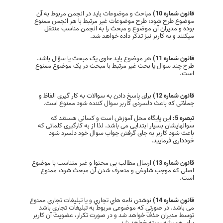
قانون شماره 10)
مباحث و موضوعات باید در انجمن مربوط به آن
موضوع طرح شود؛ طرح موضوعات غیر مرتبط با هر انجمن ممنوع
بوده و مدیران آن موضوع و مبحث را به انجمن مناسب منتقل
میکنند و به کاربر نیز تذکر داده خواهد شد.
قانون شماره 11)
هر موضوع باید حاوی یک مبحث یا سؤال باشد.
طرح چند سوال يا بحث غير مرتبط با مبحث در یک موضوع ممنوع
است.
قانون شماره 12)
برای پاسخ دادن به سوالات به کار گیری الفاظ و
جملاتی که باعث دلسردی کاربر سوال کننده شود ممنوع است.
تبصره 5:
این پایگاه محل آموزش است و کسانی هستند که
سوالهایشان بسیار ابتدایی می باشد. لذا از به کارگیری کلماتی که
باعث شود کاربر به جای گرفتن جواب سوال خود دلسرد شود
خودداری فرمایید.
قانون شماره 13)
ارسال مطالب بی محتوا و غیر متناسب با موضوع
اصلی که موجب شلوغی و منحرف شدن آن مبحث شود، ممنوع
است.
قانون شماره 14)
نوشتن نامه هاي تجاري و يا تبليغات تجاري ممنوع
می باشد. در صورتي كه موضوعی مربوط به تبليغات تجاري باشد
توسط مديران حذف خواهد شد و در صورت تكرار، عضویت آن کاربر
براي هميشه بسته خواهد شد.