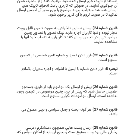
هستند از تاپیک های ارسال شده خود مراقبت کنند و از منحرف شدن
آن جلوگیری نمایند. در صورتی‌ که کاربری باعث انحراف تاپیک های
ارسالی‌ شما شد میتوانید پیوند موضوع را برای مدیر آن انجمن ارسال
نمائید تا در صورت لزوم با آن کاربر برخورد شود.
قانون شماره 24)
ارسال تصاوير دلخراش به صورت تصوير قابل رويت
مجاز نبوده و تنها کاربران اجازه دارند لينک تصوير يا تصاوير چنين
موضوعاتي را در انجمن ارسال کنند تا کاربران به انتخاب خود آنها را
مشاهده نمايند.
قانون شماره 25)
قرار دادن ايميل و ‌شماره تلفن شخصی در انجمن
ممنوع است.
تبصره 8:
قرار دادن شماره یا ایمیل با اشراف و اجازه مدیران بلامانع
است.
قانون شماره 26)
پیش از ارسال یک موضوع باید از طریق جستجو
اطمینان حاصل شود که پیش از این، چنین موضوعی در انجمن وجود
نداشته است. ارسال موضوعات تکراری ممنوع است.
قانون شماره 27)
هر گونه بحث و جدل سیاسی و دینی ممنوع می
باشد.
قانون شماره 28)
ارسال پست هايي همچون ٫‌متشكرم ٫‌مرسي
٫‌خيلي عالي بود و.... ممنوع است و بجاي آن باید از امکان سپاس که