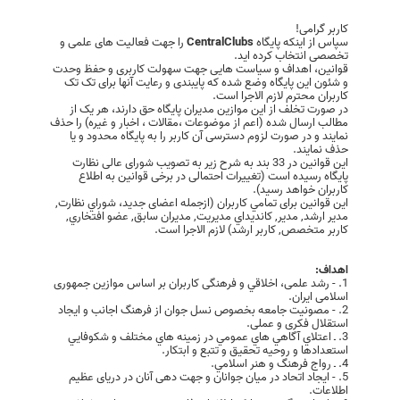
کاربر گرامی!
سپاس از اینکه پایگاه
CentralClubs
را جهت فعالیت های علمی و
تخصصی انتخاب کرده اید.
قوانین، اهداف و سیاست هایی جهت سهولت کاربری و حفظ وحدت
و شئون این پایگاه وضع شده که پایبندی و رعایت آنها برای تک تک
کاربران محترم لازم الاجرا است.
در صورت تخلف از این موازین مدیران پایگاه حق دارند، هر یک از
مطالب ارسال شده (اعم از موضوعات ،مقالات ، اخبار و غیره) را حذف
نمایند و در صورت لزوم دسترسی آن کاربر را به پایگاه محدود و یا
حذف نمایند.
این قوانین در 33 بند به شرح زیر به تصویب شورای عالی نظارت
پایگاه رسیده است (تغییرات احتمالی در برخی قوانین به اطلاع
کاربران خواهد رسید).
این قوانین برای تمامي كاربران (ازجمله اعضای جدید، شوراي نظارت,
مدير ارشد, مدير, کانديداي مديريت, مديران سابق, عضو افتخاري,
کاربر متخصص, کاربر ارشد) لازم الاجرا است.
اهداف:
1. - رشد علمی، اخلاقي و فرهنگی کاربران بر اساس موازین جمهوری
اسلامی ایران.
2. - مصونيت جامعه بخصوص نسل جوان از فرهنگ اجانب و ایجاد
استقلال فکری و عملی.
3. ـ اعتلاي آگاهي هاي عمومي در زمينه هاي مختلف و شكوفايي
استعدادها و روحيه تحقيق و تتبع و ابتكار.
4. ـ رواج فرهنگ و هنر اسلامي.
5. - ایجاد اتحاد در میان جوانان و جهت دهی آنان در دریای عظیم
اطلاعات.