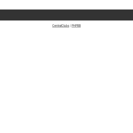
CentralClubs
|
PHPBB