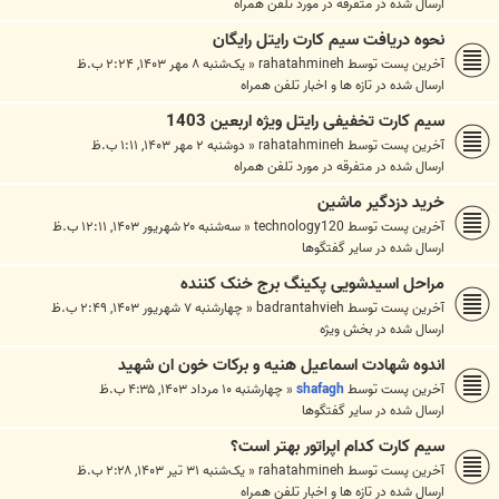
ارسال شده در
متفرقه در مورد تلفن همراه
نحوه دریافت سیم کارت رایتل رایگان
آخرین پست توسط
rahatahmineh
«
یک‌شنبه ۸ مهر ۱۴۰۳, ۲:۲۴ ب.ظ
ارسال شده در
تازه ها و اخبار تلفن همراه
سیم کارت تخفیفی رایتل ویژه اربعین 1403
آخرین پست توسط
rahatahmineh
«
دوشنبه ۲ مهر ۱۴۰۳, ۱:۱۱ ب.ظ
ارسال شده در
متفرقه در مورد تلفن همراه
خرید دزدگیر ماشین
آخرین پست توسط
technology120
«
سه‌شنبه ۲۰ شهریور ۱۴۰۳, ۱۲:۱۱ ب.ظ
ارسال شده در
ساير گفتگوها
مراحل اسیدشویی پکینگ برج خنک کننده
آخرین پست توسط
badrantahvieh
«
چهارشنبه ۷ شهریور ۱۴۰۳, ۲:۴۹ ب.ظ
ارسال شده در
بخش ويژه
اندوه شهادت اسماعیل هنیه و برکات خون ان شهید
آخرین پست توسط
shafagh
«
چهارشنبه ۱۰ مرداد ۱۴۰۳, ۴:۳۵ ب.ظ
ارسال شده در
ساير گفتگوها
سیم کارت کدام اپراتور بهتر است؟
آخرین پست توسط
rahatahmineh
«
یک‌شنبه ۳۱ تیر ۱۴۰۳, ۲:۲۸ ب.ظ
ارسال شده در
تازه ها و اخبار تلفن همراه