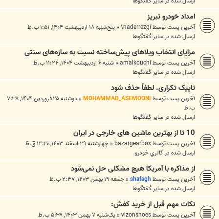
ارسال شده در
ساير گفتگوها
امداد خودرو تبریز
آخرین پست توسط
naderrezgi\
«
پنج‌شنبه ۱۸ اردیبهشت ۱۴۰۴, ۱:۵۱ ب.ظ
ارسال شده در
ساير گفتگوها
مزایای انتخاب ویلاهای پیش‌ساخته نسبت به سازه‌های سنتی
آخرین پست توسط
amalkouchi
«
شنبه ۶ اردیبهشت ۱۴۰۴, ۱۱:۲۴ ب.ظ
ارسال شده در
ساير گفتگوها
تاپیک تکراری. لطفاً حذف شود
آخرین پست توسط
MOHAMMAD_ASEMOONI
«
دوشنبه ۲۵ فروردین ۱۴۰۴, ۷:۳۸
ب.ظ
ارسال شده در
ساير گفتگوها
10 تا از بهترین ماشین های خارجی در ایران
آخرین پست توسط
bazargearbox
«
چهارشنبه ۲۹ اسفند ۱۴۰۳, ۱۲:۲۰ ق.ظ
ارسال شده در
گالري خودرو
از مذاکره با آمریکا هیچ مشکلی حل نمی‌شود
آخرین پست توسط
shafagh
«
جمعه ۱۹ بهمن ۱۴۰۳, ۲:۳۷ ب.ظ
ارسال شده در
ساير گفتگوها
نکات مهم قبل از خرید کفش:
آخرین پست توسط
vizonshoes
«
یک‌شنبه ۷ بهمن ۱۴۰۳, ۵:۳۸ ب.ظ