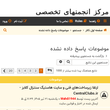
مرکز انجمنهای تخصصی
راهنما
Rules
تماس با ما
ثبت نام
ورود
ج
صفحه اول تالار
جستجو
موضوعات پاسخ داده نشده
س
ت
موضوعات پاسخ داده نشده
ج
و
بازگشت به جستجوی پیشرفته
جستجو
جستجوی پیشرفته
صفحه
1
از
20
1
نتايج هماهنگ پيدا شده بيشتر از 1000
…
20
5
4
3
2
بعدی
موضوعات
ارتقا زیرساخت‌های فنی و سایت هاستیگ سنترال کلابز -
CentralClubs.ir
آخرین پست توسط
Mahdi1944
«
یک‌شنبه ۲۱ تیر ۱۴۰۵, ۷:۳۶ ق.ظ
ارسال شده در
اخبار و قوانين سايت