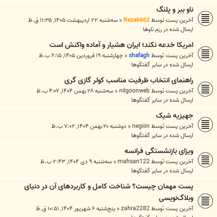
ناو ببر و پلنگ
آخرین پست توسط
Reza6662
«
سه‌شنبه ۲۲ اردیبهشت ۱۴۰۵, ۱۱:۳۵ ق.ظ
ارسال شده در
رزم ناوها
امریکا خدعه نکند؛ ایران هشیار و آماده واکنش است
آخرین پست توسط
shafagh
«
چهارشنبه ۱۹ فروردین ۱۴۰۵, ۶:۱۵ ب.ظ
ارسال شده در
ساير گفتگوها
راهنمای انتخاب ظرفیت مناسب کولر گازی گری
آخرین پست توسط
nilgoonweb
«
سه‌شنبه ۲۸ بهمن ۱۴۰۴, ۴:۰۷ ب.ظ
ارسال شده در
ساير گفتگوها
جهیزیه شیک
آخرین پست توسط
negiiin
«
دوشنبه ۲۰ بهمن ۱۴۰۴, ۷:۰۲ ب.ظ
ارسال شده در
ساير گفتگوها
ویزای بازنشستگی فرانسه
آخرین پست توسط
mahsan122
«
سه‌شنبه ۹ دی ۱۴۰۴, ۲:۴۳ ب.ظ
ارسال شده در
ساير گفتگوها
پست مهمان چیست؟ شناخت کامل و کاربردهای آن در دنیای
وبلاگ‌نویسی
آخرین پست توسط
zahra2282
«
پنج‌شنبه ۶ شهریور ۱۴۰۴, ۱۰:۵۱ ق.ظ