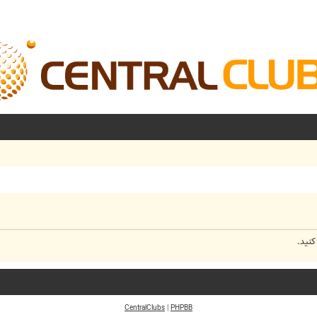
کنید.
CentralClubs
|
PHPBB