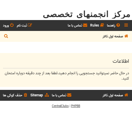
مرکز انجمنهای تخصصی
راهنما
Rules
تماس با ما
ثبت نام
ورود
ج
صفحه اول تالار
س
ت
ج
اطلاعات
و
در حال حاضر نمیتوانید جستجویی را انجام دهید،لطفا بعد از چند دقیقه دوباره امتحان
کنید.
صفحه اول تالار
تماس با ما
Sitemap
حذف کوکی ها
CentralClubs
|
PHPBB