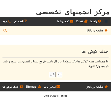
مرکز انجمنهای تخصصی
راهنما
Rules
تماس با ما
ثبت نام
ورود
ج
صفحه اول تالار
س
ت
ج
حذف کوکی ها
و
آیا مطمئنید همه کوکی ها پاک شوند؟ این کار باعث خروج شما از انجمن می شود و باید
دوباره وارد شوید.
صفحه اول تالار
تماس با ما
Sitemap
حذف کوکی ها
CentralClubs
|
PHPBB