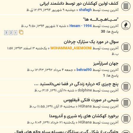
کشف اولین کهکشان دور توسط دانشمند ایرانی
آخرین پست توسط
shafagh
«
دوشنبه ۹ شهریور ۱۳۹۴, ۱۲:۴۹ ق.ظ
"ســـیـــاهــچـــالــــــه‌ ها"
آخرین پست توسط
Hesam - 1994
«
شنبه ۷ شهریور ۱۳۹۴, ۹:۵۰ ب.ظ
پاسخ ها:
30
3
2
1
سوال در مورد یک سیّارکِ چرخان
آخرین پست توسط
MOHAMMAD_ASEMOONI
«
یک‌شنبه ۳ اسفند ۱۳۹۳, ۱:۵۷
ب.ظ
جهان اسرارآمیز
آخرین پست توسط
behrad90
«
جمعه ۴ مرداد ۱۳۹۲, ۱۲:۴۳ ب.ظ
پاسخ ها:
1
پنج چیزی که درباره زندگی در فضا نمی‌دانستید ...
آخرین پست توسط
dolphine
«
شنبه ۲۰ آبان ۱۳۹۱, ۳:۱۶ ب.ظ
شبحی در صورت فلکی قیفاووس
آخرین پست توسط
HGhana
«
سه‌شنبه ۱۶ آبان ۱۳۹۱, ۱۱:۵۵ ب.ظ
برخورد کهکشان های راه شیری و آندرومدا
آخرین پست توسط
HGhana
«
یک‌شنبه ۲۱ خرداد ۱۳۹۱, ۸:۰۴ ب.ظ
جلوگیری از شکل گیری ستارگان بوسیله سیاه چاله های فعال