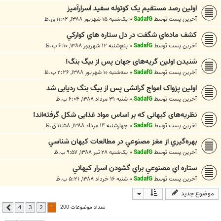
اولین رصد مستقیم یک کوتوله سفید اسرارآمیز
آخرین پست توسط
SadafG
«
یک‌شنبه ۱۵ شهریور ۱۳۸۸, ۱۱:۰۲ ق.ظ
كشف ماده‌اي شگفت در دل ستاره هاي کوارکي
آخرین پست توسط
SadafG
«
پنج‌شنبه ۱۲ شهریور ۱۳۸۸, ۶:۱۰ ب.ظ
شنیدن اولین گریه‌های جهان پس از بیگ بنگ!
آخرین پست توسط
SadafG
«
سه‌شنبه ۱۰ شهریور ۱۳۸۸, ۲:۲۶ ب.ظ
اولین پژواک امواج گرانشی پس از بیگ بنگ ردیابی شد
آخرین پست توسط
SadafG
«
شنبه ۳۱ مرداد ۱۳۸۸, ۶:۰۴ ب.ظ
نظریه‌های کیهانی که بر اساس مواد غذایی شکل گرفته‌اند!
آخرین پست توسط
SadafG
«
چهارشنبه ۱۴ مرداد ۱۳۸۸, ۱۱:۵۸ ق.ظ
بهره‌گيري از مغز مصنوعي در مطالعات كيهان شناسي
آخرین پست توسط
SadafG
«
یک‌شنبه ۲۸ تیر ۱۳۸۸, ۹:۵۷ ب.ظ
ستاره اي مصنوعي براي گشودن اسرار كيهاني
آخرین پست توسط
SadafG
«
شنبه ۱۶ خرداد ۱۳۸۸, ۵:۲۱ ب.ظ
موضوع جدید
1
تعداد موضوعات 200
4
3
2
بعدی