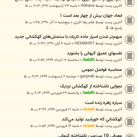
آخرین پست توسط
HGhana
«
شنبه ۲۳ اردیبهشت ۱۳۹۱, ۷:۱۳ ب.ظ
ابعاد جهان بيش از چهار بعد است !
آخرین پست توسط
غلام رضا اکبری
«
پنج‌شنبه ۱۰ آذر ۱۳۹۰, ۱:۴۵ ب.ظ
پاسخ ها:
2
مبهم‌تر شدن اسرار ماده تاريك با سنجش‌های كهكشانی جديد
آخرین پست توسط
HESAM-007
«
شنبه ۷ آبان ۱۳۹۰, ۷:۳۷ ب.ظ
نفسهای عمیق کیهانی را بشنوید
آخرین پست توسط
SadafG
«
سه‌شنبه ۱۸ خرداد ۱۳۸۹, ۷:۵۶ ب.ظ
محاسبه فواصل نجومی
آخرین پست توسط
ganjineh
«
دوشنبه ۶ اردیبهشت ۱۳۸۹, ۹:۱۳ ب.ظ
نجوایی ناشناخته از کهکشانی نزدیک
آخرین پست توسط
SadafG
«
یک‌شنبه ۲۹ فروردین ۱۳۸۹, ۶:۱۴ ب.ظ
سياره زهره زنده است
آخرین پست توسط
sinaset
«
شنبه ۲۱ فروردین ۱۳۸۹, ۳:۴۶ ب.ظ
کهکشاني که خورشيد توليد مي‌کند
آخرین پست توسط
sinaset
«
شنبه ۱۴ فروردین ۱۳۸۹, ۱۰:۵۶ ب.ظ
معرفي 10 سرزمين ناشناخته کيهاني