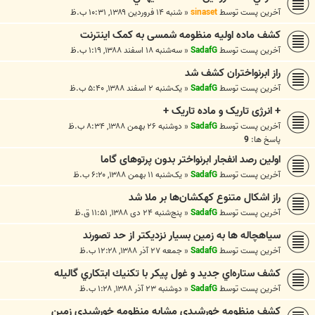
آخرین پست توسط
sinaset
«
شنبه ۱۴ فروردین ۱۳۸۹, ۱۰:۳۱ ب.ظ
کشف ماده اولیه منظومه شمسی به کمک اینترنت
آخرین پست توسط
SadafG
«
سه‌شنبه ۱۸ اسفند ۱۳۸۸, ۱:۱۹ ب.ظ
راز ابرنواختران کشف شد
آخرین پست توسط
SadafG
«
یک‌شنبه ۲ اسفند ۱۳۸۸, ۵:۴۰ ب.ظ
+ انرژی تاریک و ماده تاریک +
آخرین پست توسط
SadafG
«
دوشنبه ۲۶ بهمن ۱۳۸۸, ۸:۳۴ ب.ظ
پاسخ ها:
9
اولین رصد انفجار ابرنواختر بدون پرتوهای گاما
آخرین پست توسط
SadafG
«
یک‌شنبه ۱۱ بهمن ۱۳۸۸, ۶:۲۰ ب.ظ
راز اشكال متنوع كهكشان‌ها بر ملا شد
آخرین پست توسط
SadafG
«
پنج‌شنبه ۲۴ دی ۱۳۸۸, ۱۱:۵۱ ق.ظ
سیاهچاله ها به زمین بسیار نزدیکتر از حد تصورند
آخرین پست توسط
SadafG
«
جمعه ۲۷ آذر ۱۳۸۸, ۱۲:۲۸ ب.ظ
كشف ستاره‌اي جديد و غول پيكر با تكنيك ابتكاري گاليله
آخرین پست توسط
SadafG
«
دوشنبه ۲۳ آذر ۱۳۸۸, ۱:۲۸ ب.ظ
کشف منظومه خورشیدی مشابه منظومه خورشیدی زمین