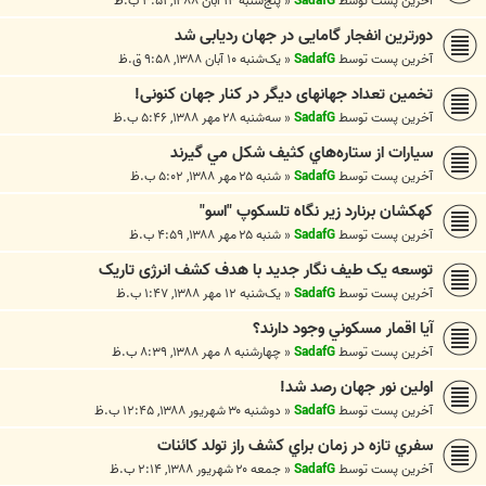
آخرین پست توسط
SadafG
«
پنج‌شنبه ۱۴ آبان ۱۳۸۸, ۳:۵۱ ب.ظ
دورترین انفجار گامایی در جهان ردیابی شد
آخرین پست توسط
SadafG
«
یک‌شنبه ۱۰ آبان ۱۳۸۸, ۹:۵۸ ق.ظ
تخمین تعداد جهانهای دیگر در کنار جهان کنونی!
آخرین پست توسط
SadafG
«
سه‌شنبه ۲۸ مهر ۱۳۸۸, ۵:۴۶ ب.ظ
سيارات از ستاره‌هاي كثيف شكل مي گيرند
آخرین پست توسط
SadafG
«
شنبه ۲۵ مهر ۱۳۸۸, ۵:۰۲ ب.ظ
کهکشان برنارد زیر نگاه تلسکوپ "اسو"
آخرین پست توسط
SadafG
«
شنبه ۲۵ مهر ۱۳۸۸, ۴:۵۹ ب.ظ
توسعه یک طیف نگار جدید با هدف کشف انرژی تاریک
آخرین پست توسط
SadafG
«
یک‌شنبه ۱۲ مهر ۱۳۸۸, ۱:۴۷ ب.ظ
آيا اقمار مسكوني وجود دارند؟
آخرین پست توسط
SadafG
«
چهارشنبه ۸ مهر ۱۳۸۸, ۸:۳۹ ب.ظ
اولین نور جهان رصد شد!
آخرین پست توسط
SadafG
«
دوشنبه ۳۰ شهریور ۱۳۸۸, ۱۲:۴۵ ب.ظ
سفري تازه در زمان براي كشف راز تولد كائنات
آخرین پست توسط
SadafG
«
جمعه ۲۰ شهریور ۱۳۸۸, ۲:۱۴ ب.ظ