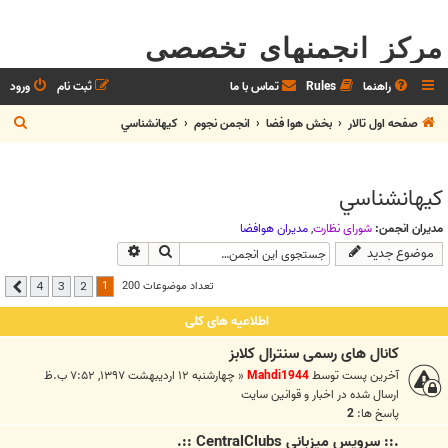
مرکز انجمنهای تخصصی
راهنما
Rules
تماس با ما
ثبت نام
ورود
ج
صفحه اول تالار
بخش هوا فضا
انجمن نجوم
كيهانشناسي
س
ت
كيهانشناسي
ج
و
مدیران انجمن:
شوراي نظارت
,
مديران هوافضا
جستجو
جستجوی پیشرفته
موضوع جدید
1
تعداد موضوعات 200
4
3
2
بعدی
اطلاعیه های کلی
کانال های رسمی سنترال کلابز
آخرین پست توسط
Mahdi1944
«
چهارشنبه ۱۲ اردیبهشت ۱۳۹۷, ۷:۵۲ ب.ظ
ارسال شده در
اخبار و قوانين سايت
پاسخ ها:
2
.:: سرويس ميزباني CentralClubs ::.