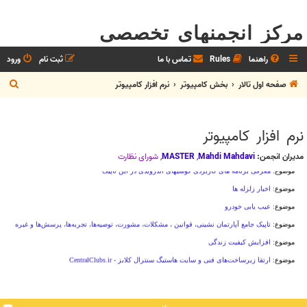
مرکز انجمنهای تخصصی
راهنما
Rules
تماس با ما
ثبت نام
ورود
ج
صفحه اول تالار
بخش كامپيوتر
نرم افزار كامپيوتر
س
ت
نرم افزار كامپيوتر
ج
و
مدیران انجمن:
Mahdi Mahdavi
,
MASTER
,
شوراي نظارت