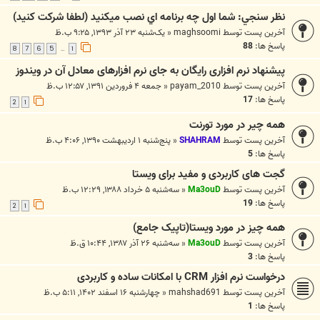
نظر سنجي: شما اول چه برنامه اي نصب ميکنيد (لطفا شرکت کنيد)
آخرین پست توسط
maghsoomi
«
یک‌شنبه ۲۳ آذر ۱۳۹۳, ۹:۲۵ ب.ظ
پاسخ ها:
88
8
7
6
5
1
…
پیشنهاد نرم افزاری رایگان به جای نرم افزارهای معادل آن در ویندوز
آخرین پست توسط
payam_2010
«
جمعه ۴ فروردین ۱۳۹۱, ۱۲:۵۷ ب.ظ
پاسخ ها:
17
2
1
همه چیر در مورد تورنت
آخرین پست توسط
SHAHRAM
«
پنج‌شنبه ۱ اردیبهشت ۱۳۹۰, ۴:۰۶ ب.ظ
پاسخ ها:
5
گجت های کاربردی و مفید برای ویستا
آخرین پست توسط
Ma3ouD
«
سه‌شنبه ۵ خرداد ۱۳۸۸, ۱۲:۲۹ ب.ظ
پاسخ ها:
19
2
1
همه چیز در مورد ویستا(تاپیک جامع)
آخرین پست توسط
Ma3ouD
«
سه‌شنبه ۲۶ آذر ۱۳۸۷, ۱۰:۴۴ ق.ظ
پاسخ ها:
3
درخواست نرم افزار CRM با امکانات ساده و کاربردی
آخرین پست توسط
mahshad691
«
چهارشنبه ۱۶ اسفند ۱۴۰۲, ۵:۱۱ ب.ظ
پاسخ ها:
1