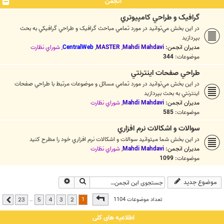
انجمن
گرافيک و طراحي کامپيوتري
در اين بخش مي‌توانيد در مورد تمامي مباحث گرافيک و طراحي گرافيکي به بحث
بپردازيد
مدیران انجمن:
Mahdi Mahdavi
,
MASTER
,
CentralWeb
,
شوراي نظارت
موضوعات:
344
طراحي صفحات اينترنتي
در اين بخش مي‌توانيد در مورد تمامي مسائل و موضوعات مرتبط با طراحي صفحات
اينترنتي به بحث بپردازيد
مدیران انجمن:
Mahdi Mahdavi
,
شوراي نظارت
موضوعات:
585
سوالات و اشکالات نرم افزاري
در اين بخش شما ميتوانيد سوالات و اشکالات نرم افزاري خود را مطرح کنيد
مدیران انجمن:
Mahdi Mahdavi
,
شوراي نظارت
موضوعات:
1099
جستجو
جستجوی پیشرفته
موضوع جدید
صفحه
1
از
23
1
تعداد موضوعات 1104
…
23
5
4
3
2
بعدی
اطلاعیه های کلی