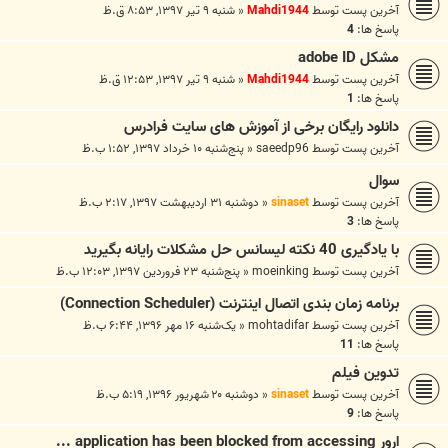
آخرین پست توسط
Mahdi1944
«
شنبه ۹ تیر ۱۳۹۷, ۸:۵۳ ق.ظ
پاسخ ها:
4
مشکل adobe ID
آخرین پست توسط
Mahdi1944
«
شنبه ۹ تیر ۱۳۹۷, ۱۲:۵۳ ق.ظ
پاسخ ها:
1
دانلود رایگان برخی از آموزش های سایت فرادرس
آخرین پست توسط
saeedp96
«
پنج‌شنبه ۱۰ خرداد ۱۳۹۷, ۱:۵۲ ب.ظ
سوال
آخرین پست توسط
sinaset
«
دوشنبه ۳۱ اردیبهشت ۱۳۹۷, ۲:۱۷ ب.ظ
پاسخ ها:
3
با یادگیری 40 نکته لیسانس حل مشکلات رایانه بگیرید
آخرین پست توسط
moeinking
«
پنج‌شنبه ۲۳ فروردین ۱۳۹۷, ۱۲:۰۳ ب.ظ
برنامه زمان بندی اتصال اینترنت (Connection Scheduler)
آخرین پست توسط
mohtadifar
«
یک‌شنبه ۱۶ مهر ۱۳۹۶, ۶:۴۴ ب.ظ
پاسخ ها:
11
تدوین فیلم
آخرین پست توسط
sinaset
«
دوشنبه ۲۰ شهریور ۱۳۹۶, ۵:۱۹ ب.ظ
پاسخ ها:
9
ارور application has been blocked from accessing ...