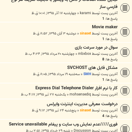
فارسي ساز
آخرین پست توسط
karami
«
چهارشنبه ۱۷ آذر ۱۳۹۵, ۱۰:۰۱ ق.ظ
پاسخ ها:
1
Movie maker
آخرین پست توسط
sinaset
«
دوشنبه ۳ آبان ۱۳۹۵, ۸:۵۲ ق.ظ
پاسخ ها:
1
سوال در مورد سرعت بازی
آخرین پست توسط
mbxbox
«
چهارشنبه ۲۰ مرداد ۱۳۹۵, ۴:۲۴ ب.ظ
پاسخ ها:
8
مشکل فایل های SVCHOST
آخرین پست توسط
SMH
«
سه‌شنبه ۱۹ مرداد ۱۳۹۵, ۸:۰۵ ق.ظ
پاسخ ها:
1
کار با نرم افزار Express Dial Telephone Dialer
آخرین پست توسط
mohsensediq
«
یک‌شنبه ۲۷ تیر ۱۳۹۵, ۴:۱۷ ب.ظ
درخواست معرفی مدیریت اینترنت وایرلس
آخرین پست توسط
sinaset
«
پنج‌شنبه ۲۴ تیر ۱۳۹۵, ۹:۱۲ ق.ظ
پاسخ ها:
4
فوری/////عدم نمایش وب سایت و پیغام Service unavailable
آخرین پست توسط
Discussion
«
شنبه ۲۹ خرداد ۱۳۹۵, ۲:۵۱ ب.ظ