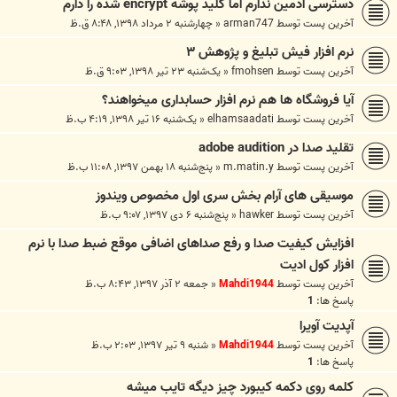
دسترسی ادمین ندارم اما کلید پوشه encrypt شده را دارم
آخرین پست توسط
arman747
«
چهارشنبه ۲ مرداد ۱۳۹۸, ۸:۴۸ ق.ظ
نرم افزار فیش تبلیغ و پژوهش ۳
آخرین پست توسط
fmohsen
«
یک‌شنبه ۲۳ تیر ۱۳۹۸, ۹:۰۳ ق.ظ
آیا فروشگاه ها هم نرم افزار حسابداری میخواهند؟
آخرین پست توسط
elhamsaadati
«
یک‌شنبه ۱۶ تیر ۱۳۹۸, ۴:۱۹ ب.ظ
تقلید صدا در adobe audition
آخرین پست توسط
m.matin.y
«
پنج‌شنبه ۱۸ بهمن ۱۳۹۷, ۱۱:۰۸ ب.ظ
موسیقی های آرام بخش سری اول مخصوص ویندوز
آخرین پست توسط
hawker
«
پنج‌شنبه ۶ دی ۱۳۹۷, ۹:۰۷ ب.ظ
افزایش کیفیت صدا و رفع صداهای اضافی موقع ضبط صدا با نرم
افزار کول ادیت
آخرین پست توسط
Mahdi1944
«
جمعه ۲ آذر ۱۳۹۷, ۸:۴۳ ب.ظ
پاسخ ها:
1
آپدیت آویرا
آخرین پست توسط
Mahdi1944
«
شنبه ۹ تیر ۱۳۹۷, ۲:۰۳ ب.ظ
پاسخ ها:
1
کلمه روی دکمه کیبورد چیز دیگه تایب میشه