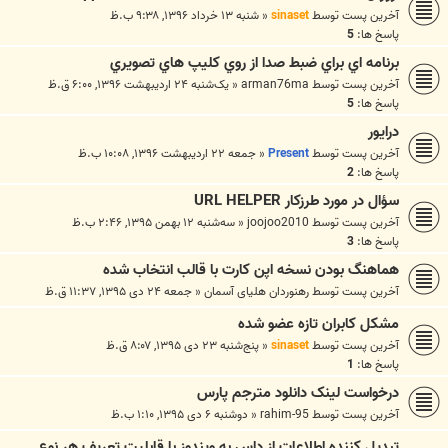
آخرین پست توسط
sinaset
«
شنبه ۱۳ خرداد ۱۳۹۶, ۹:۳۸ ب.ظ
پاسخ ها:
5
برنامه اي براي ضبط صدا از روي کليپ هاي تصويري
آخرین پست توسط
arman76ma
«
یک‌شنبه ۲۴ اردیبهشت ۱۳۹۶, ۶:۰۰ ق.ظ
پاسخ ها:
5
درایور
آخرین پست توسط
Present
«
جمعه ۲۲ اردیبهشت ۱۳۹۶, ۱۰:۰۸ ب.ظ
پاسخ ها:
2
سؤال در مورد طرزکار URL HELPER
آخرین پست توسط
joojoo2010
«
سه‌شنبه ۱۲ بهمن ۱۳۹۵, ۲:۴۶ ب.ظ
پاسخ ها:
3
هماهنگ بودن نسخه اپن کارت با قالب انتخاب شده
آخرین پست توسط
رهنوردان هلیای آسمان
«
جمعه ۲۴ دی ۱۳۹۵, ۱۱:۳۷ ق.ظ
مشکل کابران تازه عضو شده
آخرین پست توسط
sinaset
«
پنج‌شنبه ۲۳ دی ۱۳۹۵, ۸:۰۷ ق.ظ
پاسخ ها:
1
درخواست لینک دانلود مترجم پارس
آخرین پست توسط
rahim-95
«
دوشنبه ۶ دی ۱۳۹۵, ۱:۱۰ ب.ظ
تبديل كننده اطلاعات از داس به ويندوز با قابليت تعريف هر نوع