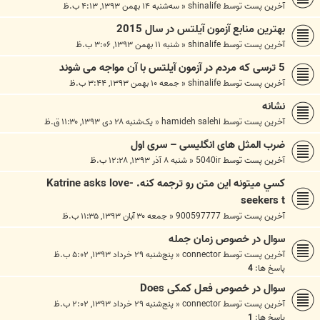
آخرین پست توسط
shinalife
«
سه‌شنبه ۱۴ بهمن ۱۳۹۳, ۴:۱۳ ب.ظ
بهترین منابع آزمون آیلتس در سال 2015
آخرین پست توسط
shinalife
«
شنبه ۱۱ بهمن ۱۳۹۳, ۳:۰۶ ب.ظ
5 ترسی که مردم در آزمون آیلتس با آن مواجه می شوند
آخرین پست توسط
shinalife
«
جمعه ۱۰ بهمن ۱۳۹۳, ۳:۴۴ ب.ظ
نشانه
آخرین پست توسط
hamideh salehi
«
یک‌شنبه ۲۸ دی ۱۳۹۳, ۱۱:۳۰ ق.ظ
ضرب المثل های انگلیسی – سری اول
آخرین پست توسط
5040ir
«
شنبه ۸ آذر ۱۳۹۳, ۱۲:۲۸ ب.ظ
كسي ميتونه اين متن رو ترجمه كنه. Katrine asks love-
seekers t
آخرین پست توسط
900597777
«
جمعه ۳۰ آبان ۱۳۹۳, ۱۱:۳۵ ب.ظ
سوال در خصوص زمان جمله
آخرین پست توسط
connector
«
پنج‌شنبه ۲۹ خرداد ۱۳۹۳, ۵:۰۲ ب.ظ
پاسخ ها:
4
سوال در خصوص فعل کمکی Does
آخرین پست توسط
connector
«
پنج‌شنبه ۲۹ خرداد ۱۳۹۳, ۲:۰۲ ب.ظ
پاسخ ها:
1