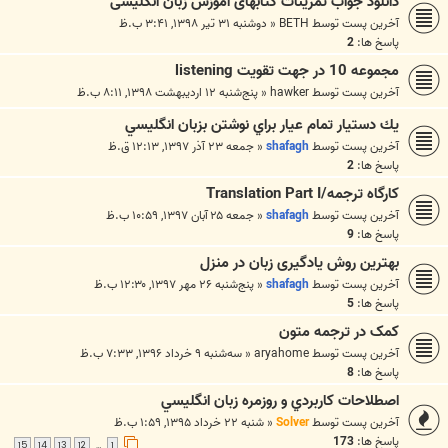
دانلود جواب تمرینات کتابهای آموزش زبان انگلیسی
آخرین پست توسط
BETH
«
دوشنبه ۳۱ تیر ۱۳۹۸, ۳:۴۱ ب.ظ
پاسخ ها:
2
مجموعه 10 در جهت تقویت listening
آخرین پست توسط
hawker
«
پنج‌شنبه ۱۲ اردیبهشت ۱۳۹۸, ۸:۱۱ ب.ظ
يك دستيار تمام عيار براي نوشتن بزبان انگليسي
آخرین پست توسط
shafagh
«
جمعه ۲۳ آذر ۱۳۹۷, ۱۲:۱۳ ق.ظ
پاسخ ها:
2
کارگاه ترجمه/Translation Part I
آخرین پست توسط
shafagh
«
جمعه ۲۵ آبان ۱۳۹۷, ۱۰:۵۹ ب.ظ
پاسخ ها:
9
بهترین روش یادگیری زبان در منزل
آخرین پست توسط
shafagh
«
پنج‌شنبه ۲۶ مهر ۱۳۹۷, ۱۲:۳۰ ب.ظ
پاسخ ها:
5
کمک در ترجمه متون
آخرین پست توسط
aryahome
«
سه‌شنبه ۹ خرداد ۱۳۹۶, ۷:۳۳ ب.ظ
پاسخ ها:
8
اصطلاحات کاربردي و روزمره زبان انگليسي
آخرین پست توسط
Solver
«
شنبه ۲۲ خرداد ۱۳۹۵, ۱:۵۹ ب.ظ
پاسخ ها:
173
15
14
13
12
1
…