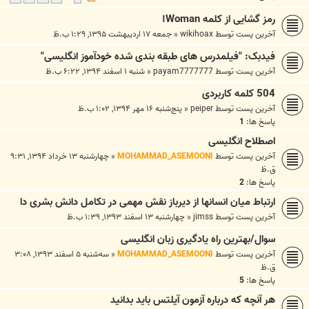
رمز گشایی از کلمه Woman!
آخرین پست توسط
wikihoax
«
جمعه ۱۷ اردیبهشت ۱۳۹۵, ۱:۲۹ ب.ظ
فیدبک: "فیلمدرس های طبقه بندی شده خودآموز انگلیسی"
آخرین پست توسط
payam7777777
«
شنبه ۱ اسفند ۱۳۹۴, ۶:۲۲ ب.ظ
504 کلمه کاربردی
آخرین پست توسط
peiper
«
پنج‌شنبه ۱۶ مهر ۱۳۹۴, ۱:۰۲ ب.ظ
پاسخ ها:
1
اصطلاح انگلیسی
آخرین پست توسط
MOHAMMAD_ASEMOONI
«
چهارشنبه ۱۳ خرداد ۱۳۹۴, ۹:۳۱
ق.ظ
پاسخ ها:
2
ارتباط میان انسانها از دیرباز نقش مهمی در تکامل دانش بشری دا
آخرین پست توسط
jimss
«
چهارشنبه ۱۳ اسفند ۱۳۹۳, ۱:۳۹ ب.ظ
سوال/بهترین راه یادگیری زبان انگلیسی
آخرین پست توسط
MOHAMMAD_ASEMOONI
«
سه‌شنبه ۵ اسفند ۱۳۹۳, ۳:۰۸
ق.ظ
پاسخ ها:
5
هر آنچه که درباره آزمون آیلتس باید بدانید