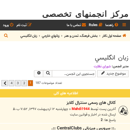
مرکز انجمنهای تخصصی
راهنما
Rules
تماس با ما
ثبت نام
ورود
ج
صفحه اول تالار
بخش فرهنگ، تمدن و هنر
زبانهاي خارجي
زبان انگليسي
س
ت
زبان انگليسي
ج
و
مدیر انجمن:
شوراي نظارت
جستجو
جستجوی پیشرفته
موضوع جدید
1
تعداد موضوعات 187
4
3
2
بعدی
اطلاعیه های کلی
کانال های رسمی سنترال کلابز
آخرین پست توسط
Mahdi1944
«
چهارشنبه ۱۲ اردیبهشت ۱۳۹۷, ۷:۵۲ ب.ظ
ارسال شده در
اخبار و قوانين سايت
پاسخ ها:
2
.:: سرويس ميزباني CentralClubs ::.