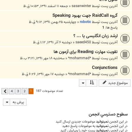
آخرین پست توسط
sasanwinter
«
جمعه ۱۱ اسفند ۱۳۹۱, ۱۰:۵۳ ق.ظ
گروه RaidCall جهت بهبود Speaking
آخرین پست توسط
robotic
«
چهارشنبه ۲۵ بهمن ۱۳۹۱, ۹:۱۲ ق.ظ
پاسخ ها:
1
ارشد زبان انگلیسی یا ... ؟
آخرین پست توسط
saeed450
«
دوشنبه ۶ آذر ۱۳۹۱, ۱:۱۲ ق.ظ
تقویت مهارت Reading برای آزمون ها
آخرین پست توسط
*mohammad*
«
سه‌شنبه ۱۸ مهر ۱۳۹۱, ۳:۲۱ ب.ظ
Conjunctions
آخرین پست توسط
*mohammad*
«
دوشنبه ۱۷ مهر ۱۳۹۱, ۶:۲۶ ق.ظ
موضوع جدید
1
تعداد موضوعات 187
4
3
2
بعدی
پرش به
سطوح دسترسي انجمن
در این انجمن
نمیتوانید
موضوعات جدیدی ارسال کنید
در این انجمن
نمیتوانید
به موضوعات پاسخ دهید
در این انجمن
نمیتوانید
پست خود را ویرایش کنید