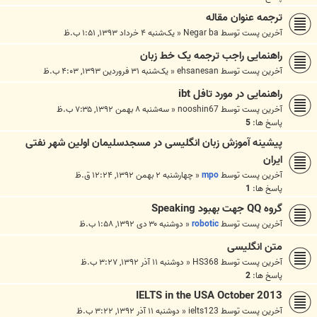
ترجمه عنوان مقاله
آخرین پست توسط
Negar ba
«
یک‌شنبه ۴ خرداد ۱۳۹۳, ۱:۵۱ ب.ظ
راهنمایی راجب ترجمه یک خط زبان
آخرین پست توسط
ehsanesan
«
یک‌شنبه ۳۱ فروردین ۱۳۹۳, ۴:۰۳ ب.ظ
راهنمایی در مورد تافل ibt
آخرین پست توسط
nooshin67
«
سه‌شنبه ۸ بهمن ۱۳۹۲, ۷:۳۵ ب.ظ
پاسخ ها:
5
پیشینه آموزش زبان انگلیسی در مسجدسلیمان اولین شهر نفتی
ایران
آخرین پست توسط
mpo
«
چهارشنبه ۲ بهمن ۱۳۹۲, ۱۲:۲۴ ق.ظ
پاسخ ها:
1
گروه QQ جهت بهبود Speaking
آخرین پست توسط
robotic
«
دوشنبه ۳۰ دی ۱۳۹۲, ۱:۵۸ ب.ظ
متن انگلیسی
آخرین پست توسط
HS368
«
دوشنبه ۱۱ آذر ۱۳۹۲, ۳:۲۷ ب.ظ
پاسخ ها:
2
IELTS in the USA October 2013
آخرین پست توسط
ielts123
«
دوشنبه ۱۱ آذر ۱۳۹۲, ۳:۲۲ ب.ظ