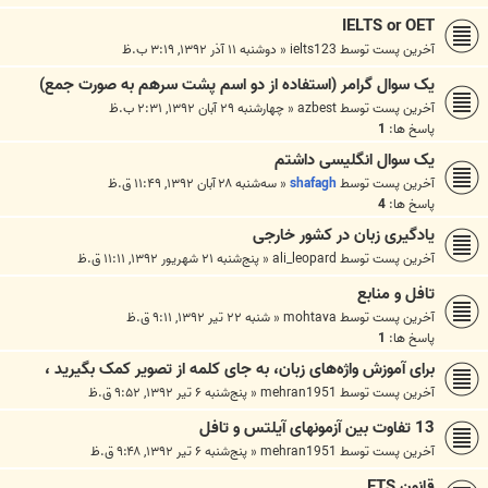
IELTS or OET
آخرین پست توسط
ielts123
«
دوشنبه ۱۱ آذر ۱۳۹۲, ۳:۱۹ ب.ظ
یک سوال گرامر (استفاده از دو اسم پشت سرهم به صورت جمع)
آخرین پست توسط
azbest
«
چهارشنبه ۲۹ آبان ۱۳۹۲, ۲:۳۱ ب.ظ
پاسخ ها:
1
یک سوال انگلیسی داشتم
آخرین پست توسط
shafagh
«
سه‌شنبه ۲۸ آبان ۱۳۹۲, ۱۱:۴۹ ق.ظ
پاسخ ها:
4
یادگیری زبان در کشور خارجی
آخرین پست توسط
ali_leopard
«
پنج‌شنبه ۲۱ شهریور ۱۳۹۲, ۱۱:۱۱ ق.ظ
تافل و منابع
آخرین پست توسط
mohtava
«
شنبه ۲۲ تیر ۱۳۹۲, ۹:۱۱ ق.ظ
پاسخ ها:
1
برای آموزش واژه‌های زبان، به جای کلمه از تصویر کمک بگیرید ،
آخرین پست توسط
mehran1951
«
پنج‌شنبه ۶ تیر ۱۳۹۲, ۹:۵۲ ق.ظ
13 تفاوت بین آزمونهای آیلتس و تافل
آخرین پست توسط
mehran1951
«
پنج‌شنبه ۶ تیر ۱۳۹۲, ۹:۴۸ ق.ظ
قانون ETS