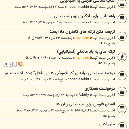
کتاب شناسی فارسی به اسپانیایی
آخرین پست توسط
nooshinsobhi
«
شنبه ۲۷ اردیبهشت ۱۳۹۳, ۵:۰۴ ب.ظ
راهنمایی برای یادگیری بهتر اسپانیایی
آخرین پست توسط
محمدرضا66
«
دوشنبه ۲۴ بهمن ۱۳۹۰, ۱۲:۱۸ ب.ظ
ترجمه متن ترانه های کامارون دلا ایسلا
آخرین پست توسط
mohayer
«
پنج‌شنبه ۲۳ تیر ۱۳۹۰, ۷:۵۴ ق.ظ
پاسخ ها:
3
ترانه هاي به ياد ماندني (اسپانيايي)
آخرین پست توسط
mohayer
«
سه‌شنبه ۱۷ خرداد ۱۳۹۰, ۴:۰۲ ب.ظ
پاسخ ها:
32
3
2
1
ترجمه اسپانیایی ترانه ی "در خموشی های ساحل" زنده یاد محمد نو
آخرین پست توسط
nooshinsobhi
«
پنج‌شنبه ۱۴ مرداد ۱۳۸۹, ۱:۱۰ ق.ظ
درخواست همکاری
آخرین پست توسط
A.lotfy
«
دوشنبه ۱۳ اردیبهشت ۱۳۸۹, ۱۱:۳۳ ب.ظ
الفبای فارسی برای اسپانیایی زبان ها
آخرین پست توسط
HITMAN_KU
«
پنج‌شنبه ۱۲ فروردین ۱۳۸۹, ۷:۵۰ ب.ظ
پاسخ ها:
1
متن ادبی