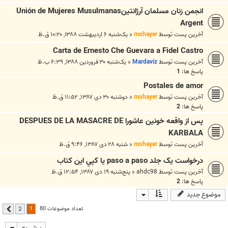
انجمن زنان مسلمان آرژانتینUnión de Mujeres Musulmanas
Argent
آخرین پست توسط
mohayer
«
یک‌شنبه ۶ اردیبهشت ۱۳۸۸, ۱۰:۲۰ ق.ظ
Carta de Ernesto Che Guevara a Fidel Castro
آخرین پست توسط
Mardaviz
«
یک‌شنبه ۳۰ فروردین ۱۳۸۸, ۶:۳۹ ب.ظ
پاسخ ها:
1
Postales de amor
آخرین پست توسط
mohayer
«
دوشنبه ۳۰ دی ۱۳۸۷, ۱۱:۵۲ ق.ظ
پاسخ ها:
2
پس از واقعه خونین عاشورا DESPUÉS DE LA MASACRE DE
KARBALA
آخرین پست توسط
mohayer
«
شنبه ۲۸ دی ۱۳۸۷, ۹:۴۶ ق.ظ
درخواست يک جلد paso a paso يا کپي اين کتاب
آخرین پست توسط
ahdc98
«
پنج‌شنبه ۱۹ دی ۱۳۸۷, ۱۲:۵۴ ق.ظ
پاسخ ها:
2
موضوع جدید
1
تعداد موضوعات 80
2
بعدی
پرش به