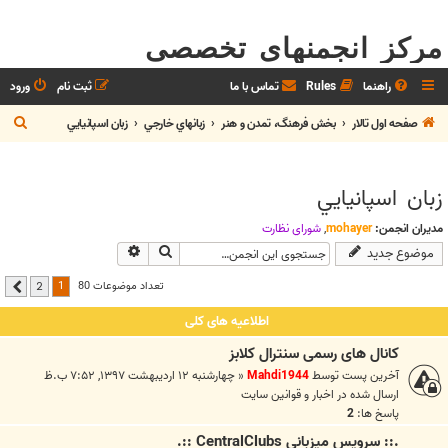
مرکز انجمنهای تخصصی
راهنما
Rules
تماس با ما
ثبت نام
ورود
ج
صفحه اول تالار
بخش فرهنگ، تمدن و هنر
زبانهاي خارجي
زبان اسپانيايي
س
ت
زبان اسپانيايي
ج
و
مدیران انجمن:
mohayer
,
شوراي نظارت
جستجو
جستجوی پیشرفته
موضوع جدید
1
تعداد موضوعات 80
2
بعدی
اطلاعیه های کلی
کانال های رسمی سنترال کلابز
آخرین پست توسط
Mahdi1944
«
چهارشنبه ۱۲ اردیبهشت ۱۳۹۷, ۷:۵۲ ب.ظ
ارسال شده در
اخبار و قوانين سايت
پاسخ ها:
2
.:: سرويس ميزباني CentralClubs ::.