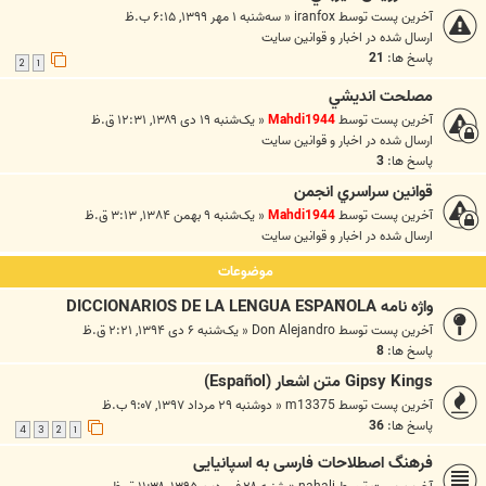
آخرین پست توسط
iranfox
«
سه‌شنبه ۱ مهر ۱۳۹۹, ۶:۱۵ ب.ظ
ارسال شده در
اخبار و قوانين سايت
پاسخ ها:
21
2
1
مصلحت انديشي
آخرین پست توسط
Mahdi1944
«
یک‌شنبه ۱۹ دی ۱۳۸۹, ۱۲:۳۱ ق.ظ
ارسال شده در
اخبار و قوانين سايت
پاسخ ها:
3
قوانين سراسري انجمن
آخرین پست توسط
Mahdi1944
«
یک‌شنبه ۹ بهمن ۱۳۸۴, ۳:۱۳ ق.ظ
ارسال شده در
اخبار و قوانين سايت
موضوعات
واژه نامه DICCIONARIOS DE LA LENGUA ESPAÑOLA
آخرین پست توسط
Don Alejandro
«
یک‌شنبه ۶ دی ۱۳۹۴, ۲:۲۱ ق.ظ
پاسخ ها:
8
Gipsy Kings متن اشعار (Español)
آخرین پست توسط
m13375
«
دوشنبه ۲۹ مرداد ۱۳۹۷, ۹:۰۷ ب.ظ
پاسخ ها:
36
4
3
2
1
فرهنگ اصطلاحات فارسی به اسپانیایی