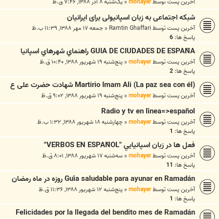
آخرین پست توسط
mohayer
«
یک‌شنبه ۸ آذر ۱۳۸۸, ۷:۴۶ ق.ظ
شبکه اجتماعی به زبان اسپانیولی برای ایرانیان
آخرین پست توسط
Ramtin Ghaffari
«
جمعه ۱۷ مهر ۱۳۸۸, ۱۱:۳۹ ب.ظ
پاسخ ها:
6
GUIA DE CIUDADES DE ESPAÑA راهنماي شهرهاي اسپانيا
آخرین پست توسط
mohayer
«
پنج‌شنبه ۱۹ شهریور ۱۳۸۸, ۱۰:۴۰ ق.ظ
پاسخ ها:
2
Martirio Imam Ali (La paz sea con él) شهادت حضرت علی ع
آخرین پست توسط
mohayer
«
پنج‌شنبه ۱۹ شهریور ۱۳۸۸, ۹:۰۲ ق.ظ
Radio y tv en línea=>español
آخرین پست توسط
mohayer
«
چهارشنبه ۱۸ شهریور ۱۳۸۸, ۱:۳۲ ب.ظ
پاسخ ها:
1
فعل ها در زبان اسپانيايي "VERBOS EN ESPAÑOL"
آخرین پست توسط
mohayer
«
سه‌شنبه ۱۷ شهریور ۱۳۸۸, ۸:۰۱ ق.ظ
پاسخ ها:
11
Guía saludable para ayunar en Ramadán روزه در ماه رمضان
آخرین پست توسط
mohayer
«
پنج‌شنبه ۱۲ شهریور ۱۳۸۸, ۱۱:۳۶ ق.ظ
پاسخ ها:
1
Felicidades por la llegada del bendito mes de Ramadán