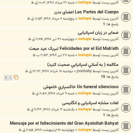
آخرین پست توسط
mohayer
«
شنبه ۳۱ مرداد ۱۳۸۸, ۱۰:۰۶ ق.ظ
Las Partes del Cuerpo اعضای بدن
آخرین پست توسط
mohayer
«
پنج‌شنبه ۸ مرداد ۱۳۸۸, ۱۱:۵۴ ق.ظ
پاسخ ها:
1
ضمایر در زبان اسپانیایی
آخرین پست توسط
mohayer
«
چهارشنبه ۳۱ تیر ۱۳۸۸, ۱۱:۳۵ ق.ظ
Felicidades por el Eid Mab’ath تبریک عید مبعث
آخرین پست توسط
mohayer
«
شنبه ۲۷ تیر ۱۳۸۸, ۲:۵۳ ب.ظ
مکالمه ( به آساني اسپانيايي صحبت کنيد)
آخرین پست توسط
joonbaby
«
دوشنبه ۱۸ خرداد ۱۳۸۸, ۱۲:۱۳ ق.ظ
پاسخ ها:
15
2
1
Un funeral silencioso خاكسپاري خاموش
آخرین پست توسط
mohayer
«
شنبه ۹ خرداد ۱۳۸۸, ۸:۵۸ ق.ظ
لغات مشابه اسپانیایی و انگلیسی
آخرین پست توسط
mohayer
«
یک‌شنبه ۳ خرداد ۱۳۸۸, ۹:۴۳ ق.ظ
پاسخ ها:
1
Mensaje por el fallecimiento del Gran Ayatollah Bahyat
آخرین پست توسط
mohayer
«
چهارشنبه ۳۰ اردیبهشت ۱۳۸۸, ۸:۵۵ ق.ظ