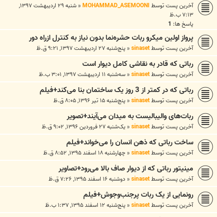
آخرین پست توسط
MOHAMMAD_ASEMOONI
«
شنبه ۲۹ اردیبهشت ۱۳۹۷,
۷:۱۳ ب.ظ
پاسخ ها:
1
پرواز اولین میکرو ربات حشره‌نما بدون نیاز به کنترل ازراه دور
آخرین پست توسط
sinaset
«
پنج‌شنبه ۲۷ اردیبهشت ۱۳۹۷, ۹:۲۱ ق.ظ
رباتی که قادر به نقاشی کامل دیوار است
آخرین پست توسط
sinaset
«
سه‌شنبه ۱۱ اردیبهشت ۱۳۹۷, ۳:۰۱ ب.ظ
رباتی که در کمتر از 3 روز یک ساختمان بنا می‌کند+فیلم
آخرین پست توسط
sinaset
«
پنج‌شنبه ۱۵ تیر ۱۳۹۶, ۸:۰۵ ق.ظ
ربات‌های والیبالیست به میدان می‌آیند+تصویر
آخرین پست توسط
sinaset
«
یک‌شنبه ۲۷ فروردین ۱۳۹۶, ۹:۰۲ ق.ظ
ساخت رباتی که ذهن انسان را می‌خواند+فیلم
آخرین پست توسط
sinaset
«
چهارشنبه ۱۸ اسفند ۱۳۹۵, ۸:۵۲ ق.ظ
مینیتور رباتی که از دیوار صاف بالا می‌رود+تصاویر
آخرین پست توسط
sinaset
«
دوشنبه ۱۶ اسفند ۱۳۹۵, ۷:۲۶ ق.ظ
رونمایی از یک ربات پرجنب‌وجوش+فیلم
آخرین پست توسط
sinaset
«
پنج‌شنبه ۱۲ اسفند ۱۳۹۵, ۱:۳۷ ب.ظ