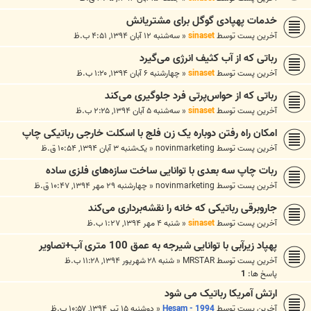
خدمات پهپادی گوگل برای مشتریانش
آخرین پست توسط
sinaset
«
سه‌شنبه ۱۲ آبان ۱۳۹۴, ۴:۵۱ ب.ظ
‌رباتی که از آب کثیف انرژی می‌گیرد
آخرین پست توسط
sinaset
«
چهارشنبه ۶ آبان ۱۳۹۴, ۱:۲۰ ب.ظ
رباتی که از حواس‌پرتی فرد جلوگیری می‌کند
آخرین پست توسط
sinaset
«
سه‌شنبه ۵ آبان ۱۳۹۴, ۲:۲۵ ب.ظ
امکان راه رفتن دوباره‌ یک زن فلج با اسکلت خارجی رباتیکی چاپ
آخرین پست توسط
novinmarketing
«
یک‌شنبه ۳ آبان ۱۳۹۴, ۱۰:۵۴ ق.ظ
ربات چاپ سه بعدی با توانایی ساخت سازه‌های فلزی ساده
آخرین پست توسط
novinmarketing
«
چهارشنبه ۲۹ مهر ۱۳۹۴, ۱۰:۴۷ ق.ظ
جاروبرقی رباتیکی که خانه را نقشه‌برداری می‌کند
آخرین پست توسط
sinaset
«
شنبه ۴ مهر ۱۳۹۴, ۱:۲۷ ب.ظ
پهپاد زیرآبی با توانایی شیرجه به عمق 100 متری آب+تصاویر
آخرین پست توسط
MRSTAR
«
شنبه ۲۸ شهریور ۱۳۹۴, ۱۱:۲۸ ب.ظ
پاسخ ها:
1
ارتش آمریکا رباتیک می شود
آخرین پست توسط
Hesam - 1994
«
دوشنبه ۱۵ تیر ۱۳۹۴, ۱۰:۵۷ ب.ظ