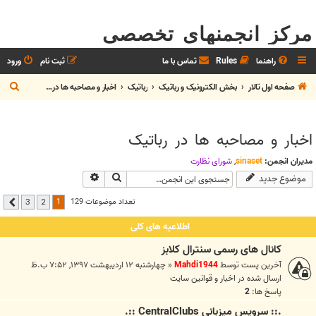
مرکز انجمنهای تخصصی
راهنما
Rules
تماس با ما
ثبت نام
ورود
ج
صفحه اول تالار
بخش الکترونيک و رباتیک
رباتیک
اخبار و مصاحبه ها در رباتیک
س
ت
اخبار و مصاحبه ها در رباتیک
ج
و
مدیران انجمن:
sinaset
,
شوراي نظارت
جستجو
جستجوی پیشرفته
موضوع جدید
1
تعداد موضوعات 129
3
2
بعدی
اطلاعیه های کلی
کانال های رسمی سنترال کلابز
آخرین پست توسط
Mahdi1944
«
چهارشنبه ۱۲ اردیبهشت ۱۳۹۷, ۷:۵۲ ب.ظ
ارسال شده در
اخبار و قوانين سايت
پاسخ ها:
2
.:: سرويس ميزباني CentralClubs ::.