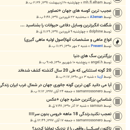
توسط
mh.fl.elham
»
چهارشنبه ۲۰ اردیبهشت ۱۳۹۱, ۲:۳۶ ب.ظ
عجیب ترین کوسه های جهان +تصاویر
توسط
A3eman
»
سه‌شنبه ۲۲ فروردین ۱۳۹۱, ۶:۴۸ ب.ظ
شگفت انگیزترین وسایل دفاعی حیوانات را بشناسید ...
توسط
dolphine
»
چهارشنبه ۹ فروردین ۱۳۹۱, ۱۱:۲۹ ق.ظ
انواع ماهی و مشخصات آنها(اصول اولیه ماهی گیری)
توسط
Present
»
شنبه ۲ مهر ۱۳۹۰, ۱۱:۳۱ ب.ظ
بزرگترین سگ های دنیا
توسط
angel.h
»
پنج‌شنبه ۱۰ شهریور ۱۳۹۰, ۹:۰۵ ب.ظ
20 گونه استثنایی که طی 20 سال گذشته کشف شده‌اند
توسط
آزیتا
»
شنبه ۳ دی ۱۳۹۰, ۲:۱۷ ب.ظ
آیا می دانید کهن ترین گونه جانوری جهان در شمال غرب ایران زندگ
توسط
samanrossonero
»
جمعه ۲۴ آبان ۱۳۸۷, ۷:۱۲ ب.ظ
شناسايي بزرگترين حشره جهان +عکس
توسط
samsun
»
شنبه ۱۲ آذر ۱۳۹۰, ۷:۴۸ ق.ظ
تعجب نکنید،زندگی 18 ماهه خروس بدون سر!!!!
توسط
samanrossonero
»
جمعه ۱۷ آبان ۱۳۸۷, ۱۲:۴۹ ق.ظ
تاکنون اســـکــــــل واقعی را از نزدیک تماشا کردید؟