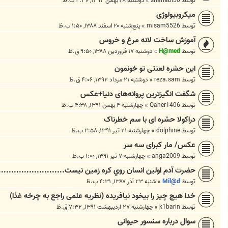
توسط
shahabi50
»
دوشنبه ۲۸ بهمن ۱۳۹۲, ۲:۴۷ ب.ظ
میکروبیولوژی
توسط
misam5526
»
پنج‌شنبه ۲۰ اسفند ۱۳۸۸, ۱:۵۰ ب.ظ
آموزش ساخت لانه مرغ و خروس
توسط
H@med
»
دوشنبه ۱۷ فروردین ۱۳۸۸, ۹:۵۰ ق.ظ
این حشره لعنتی تو خونمون
توسط
reza.sam
»
دوشنبه ۲۱ مرداد ۱۳۹۲, ۴:۰۶ ق.ظ
شگفت انگیزترین پروانه‌های دنیا+عکس
توسط
Qaher1406
»
چهارشنبه ۴ بهمن ۱۳۹۱, ۴:۳۸ ب.ظ
دراکولا حشره ای با سم خطرناک
توسط
dolphine
»
چهارشنبه ۲۱ تیر ۱۳۹۱, ۲:۵۸ ب.ظ
عکس/ مار کبرای سه سر
توسط
anga2009
»
چهارشنبه ۷ تیر ۱۳۹۱, ۱:۰۰ ب.ظ
حضرت آدم اولين انسان روي کره زمين نيست...........................
توسط
Mil@d
»
شنبه ۲۳ آذر ۱۳۸۷, ۴:۳۱ ب.ظ
خدا هیچ چیز را بیخود نیافریده (نظریه علمی راجع به چرخه غذا)
توسط
k1barin
»
چهارشنبه ۲۷ اردیبهشت ۱۳۹۱, ۷:۳۲ ق.ظ
سوال درباره سنسور حیوانی