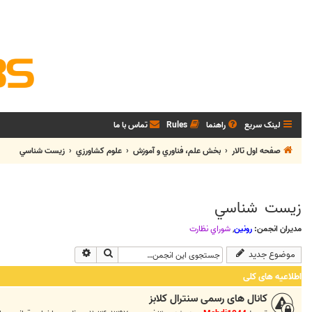
لینک سریع
راهنما
Rules
تماس با ما
صفحه اول تالار
بخش علم، فناوري و آموزش
علوم کشاورزي
زيست شناسي
زيست شناسي
مدیران انجمن:
رونین
,
شوراي نظارت
جستجو
جستجوی پیشرفته
موضوع جدید
اطلاعیه های کلی
کانال های رسمی سنترال کلابز