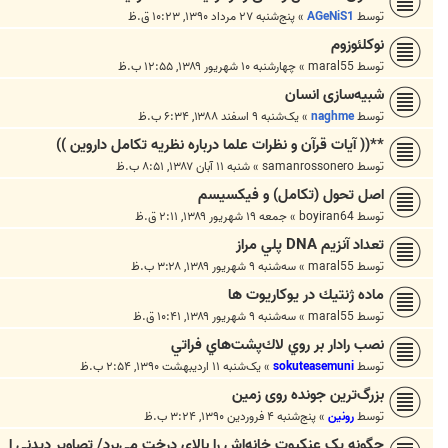
توسط
AGeNiS1
»
پنج‌شنبه ۲۷ مرداد ۱۳۹۰, ۱۰:۲۳ ق.ظ
نوكلئوزوم
توسط
maral55
»
چهارشنبه ۱۰ شهریور ۱۳۸۹, ۱۲:۵۵ ب.ظ
شبیه‌سازی انسان
توسط
naghme
»
یک‌شنبه ۹ اسفند ۱۳۸۸, ۶:۳۴ ب.ظ
**(( آیات قرآن و نظرات علما درباره نظریه تکامل داروین ))
توسط
samanrossonero
»
شنبه ۱۱ آبان ۱۳۸۷, ۸:۵۱ ب.ظ
اصل تحول (تکامل) و فیکسیسم
توسط
boyiran64
»
جمعه ۱۹ شهریور ۱۳۸۹, ۲:۱۱ ق.ظ
تعداد آنزيم DNA پلي مراز
توسط
maral55
»
سه‌شنبه ۹ شهریور ۱۳۸۹, ۳:۲۸ ب.ظ
ماده ژنتيك در يوكاريوت ها
توسط
maral55
»
سه‌شنبه ۹ شهریور ۱۳۸۹, ۱۰:۴۱ ق.ظ
نصب رادار بر روي لاك‌پشت‌هاي فراتي
توسط
sokuteasemuni
»
یک‌شنبه ۱۱ اردیبهشت ۱۳۹۰, ۲:۵۴ ب.ظ
بزرگ‌ترین جونده روی زمین
توسط
رونین
»
پنج‌شنبه ۴ فروردین ۱۳۹۰, ۳:۲۴ ب.ظ
چگونه یک عنکبوت خانه‌اش را بالای درخت می‌برد/ تصاویر دیدنی ا