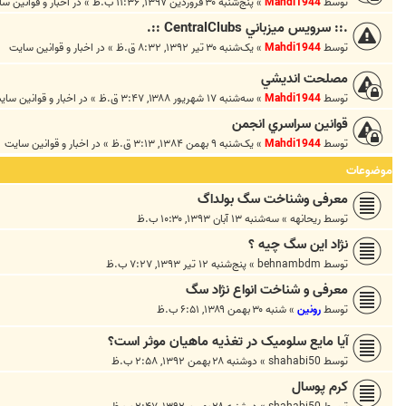
توسط
Mahdi1944
»
پنج‌شنبه ۳۰ فروردین ۱۳۹۷, ۱۱:۳۶ ب.ظ
» در
اخبار و قوانين س
.:: سرويس ميزباني CentralClubs ::.
توسط
Mahdi1944
»
یک‌شنبه ۳۰ تیر ۱۳۹۲, ۸:۳۲ ق.ظ
» در
اخبار و قوانين سايت
مصلحت انديشي
توسط
Mahdi1944
»
سه‌شنبه ۱۷ شهریور ۱۳۸۸, ۳:۴۷ ق.ظ
» در
اخبار و قوانين ساي
قوانين سراسري انجمن
توسط
Mahdi1944
»
یک‌شنبه ۹ بهمن ۱۳۸۴, ۳:۱۳ ق.ظ
» در
اخبار و قوانين سايت
موضوعات
معرفی وشناخت سگ بولداگ
توسط
ریحانهه
»
سه‌شنبه ۱۳ آبان ۱۳۹۳, ۱۰:۳۰ ب.ظ
نژاد این سگ چیه ؟
توسط
behnambdm
»
پنج‌شنبه ۱۲ تیر ۱۳۹۳, ۷:۲۷ ب.ظ
معرفی و شناخت انواع نژاد سگ
توسط
رونین
»
شنبه ۳۰ بهمن ۱۳۸۹, ۶:۵۱ ب.ظ
آیا مایع سلومیک در تغذیه ماهیان موثر است؟
توسط
shahabi50
»
دوشنبه ۲۸ بهمن ۱۳۹۲, ۲:۵۸ ب.ظ
کرم پوسال