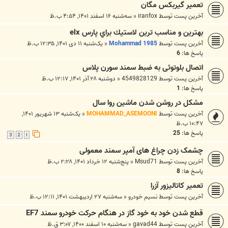
تعمیر گیربکس مگان
آخرین پست توسط
iranfox
«
سه‌شنبه ۱۶ اسفند ۱۴۰۱, ۴:۵۴ ب.ظ
بهترين و مناسب ترين لاستيك براي پارس elx
آخرین پست توسط
Mohammad 1985
«
یک‌شنبه ۱۱ دی ۱۴۰۱, ۱۲:۳۵ ب.ظ
پاسخ ها:
6
اتصال بلوتوثی به ضبط سمند سورن پلاس
آخرین پست توسط
4549828129
«
دوشنبه ۲۸ آذر ۱۴۰۱, ۱۲:۱۷ ب.ظ
پاسخ ها:
1
مشکل در روشن شدن ماشین روا سال
آخرین پست توسط
MOHAMMAD_ASEMOONI
«
یک‌شنبه ۱۳ شهریور ۱۴۰۱,
۱۰:۴۷ ب.ظ
پاسخ ها:
25
3
2
1
چشمک زدن چراغ های آمپر سمند معمولی
آخرین پست توسط
Msud71
«
پنج‌شنبه ۱۲ خرداد ۱۴۰۱, ۲:۲۸ ب.ظ
پاسخ ها:
8
تعمیر کاتالیزور آزرا
آخرین پست توسط
نسیم خودرو
«
سه‌شنبه ۲۷ اردیبهشت ۱۴۰۱, ۱۲:۱۱ ب.ظ
قطع شدن خود به خود گاز در هنگام حرکت خودرو سمند EF7
آخرین پست توسط
gavad44
«
سه‌شنبه ۱۰ اسفند ۱۴۰۰, ۳:۰۷ ق.ظ