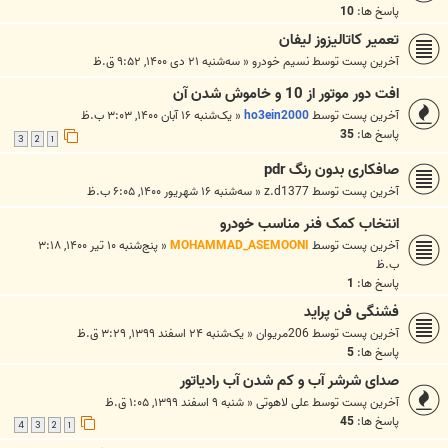
پاسخ ها:
10
تعمیر کاتالیزوز لیفان
آخرین پست توسط
نسیم خودرو
«
سه‌شنبه ۲۱ دی ۱۴۰۰, ۹:۵۲ ق.ظ
افت دور موتور از 10 و خاموش شدن آن
آخرین پست توسط
ho3ein2000
«
یک‌شنبه ۱۶ آبان ۱۴۰۰, ۳:۰۳ ب.ظ
پاسخ ها:
35
3
2
1
صافکاری بدون رنگ pdr
آخرین پست توسط
z.d1377
«
سه‌شنبه ۱۶ شهریور ۱۴۰۰, ۶:۰۵ ب.ظ
انتخاب کمک فنر مناسب خودرو
آخرین پست توسط
MOHAMMAD_ASEMOONI
«
پنج‌شنبه ۱۰ تیر ۱۴۰۰, ۳:۱۸
ب.ظ
پاسخ ها:
1
فشنگی فن پراید
آخرین پست توسط
206مریوان
«
یک‌شنبه ۲۴ اسفند ۱۳۹۹, ۳:۲۹ ق.ظ
پاسخ ها:
5
صدای شرشر آب و کم شدن آب رادیاتور
آخرین پست توسط
علی لاهوتی
«
شنبه ۹ اسفند ۱۳۹۹, ۱:۰۵ ق.ظ
پاسخ ها:
45
4
3
2
1