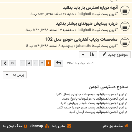
آنچه درباره استرس بار باید بدانید
آخرین پست توسط
fatighati
«
شنبه ۱۷ اسفند ۱۳۹۸, ۸:۱۴ ب.ظ
درباره پیدایش هیوندای بیشتر بدانید
آخرین پست توسط
fatighati
«
سه‌شنبه ۱۳ اسفند ۱۳۹۸, ۱:۴۲ ب.ظ
مشخصات ردیاب آهنربایی خودرو مدل 102
آخرین پست توسط
jahansite
«
پنج‌شنبه ۸ اسفند ۱۳۹۸, ۱:۰۴ ب.ظ
موضوع جدید
صفحه
1
از
16
1
تعداد موضوعات 796
…
16
5
4
3
2
بعدی
پرش به
سطوح دسترسي انجمن
در این انجمن
نمیتوانید
موضوعات جدیدی ارسال کنید
در این انجمن
نمیتوانید
به موضوعات پاسخ دهید
در این انجمن
نمیتوانید
پست خود را ویرایش کنید
در این انجمن
نمیتوانید
پست های خود را حذف کنید
در این انجمن
نمیتوانید
پیوست ارسال کنید
صفحه اول تالار
تماس با ما
Sitemap
حذف کوکی ها