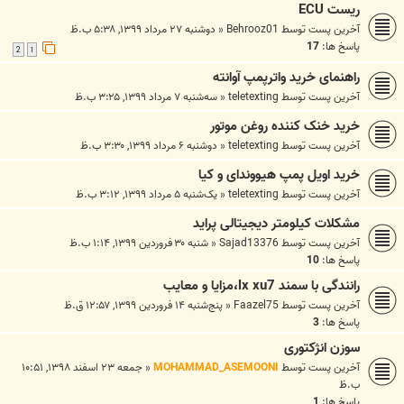
ريست ECU
آخرین پست توسط
Behrooz01
«
دوشنبه ۲۷ مرداد ۱۳۹۹, ۵:۳۸ ب.ظ
پاسخ ها:
17
2
1
راهنمای خرید واترپمپ آوانته
آخرین پست توسط
teletexting
«
سه‌شنبه ۷ مرداد ۱۳۹۹, ۳:۲۵ ب.ظ
خرید خنک کننده روغن موتور
آخرین پست توسط
teletexting
«
دوشنبه ۶ مرداد ۱۳۹۹, ۳:۳۰ ب.ظ
خرید اویل پمپ هیووندای و کیا
آخرین پست توسط
teletexting
«
یک‌شنبه ۵ مرداد ۱۳۹۹, ۳:۱۲ ب.ظ
مشکلات کیلومتر دیجیتالی پراید
آخرین پست توسط
Sajad13376
«
شنبه ۳۰ فروردین ۱۳۹۹, ۱:۱۴ ب.ظ
پاسخ ها:
10
رانندگی با سمند lx xu7،مزایا و معایب
آخرین پست توسط
Faazel75
«
پنج‌شنبه ۱۴ فروردین ۱۳۹۹, ۱۲:۵۷ ق.ظ
پاسخ ها:
3
سوزن انژکتوری
آخرین پست توسط
MOHAMMAD_ASEMOONI
«
جمعه ۲۳ اسفند ۱۳۹۸, ۱۰:۵۱
ب.ظ
پاسخ ها:
1