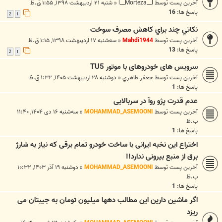
آخرین پست توسط
l__Morteza__l
«
شنبه ۲۱ اردیبهشت ۱۳۹۸, ۱:۵۵ ق.ظ
پاسخ ها:
16
2
1
نکاتي چند براي کاهش مصرف سوخت
آخرین پست توسط
Mahdi1944
«
سه‌شنبه ۱۷ اردیبهشت ۱۳۹۸, ۱:۱۵ ق.ظ
پاسخ ها:
13
2
1
سرویس های خودروهای با موتور TU5
آخرین پست توسط
جعفر طاهري
«
دوشنبه ۲۸ اردیبهشت ۱۴۰۵, ۱:۳۲ ق.ظ
پاسخ ها:
1
عدم قدرت پژو روآ در سربالایی
آخرین پست توسط
MOHAMMAD_ASEMOONI
«
سه‌شنبه ۱۶ دی ۱۴۰۴, ۱۱:۴۰
ب.ظ
پاسخ ها:
1
اختراع این نخبه ایرانی با ساخت خودرو تمام برقی که نیاز به شارژ
برق از منبع بیرونی ندارد!!
آخرین پست توسط
MOHAMMAD_ASEMOONI
«
دوشنبه ۱۹ آذر ۱۴۰۳, ۱۰:۳۲
ب.ظ
پاسخ ها:
1
اگر ماشین دارین این مطالب دهها میلیون تومان به جیبتان می
ریزد