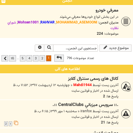
انجمن
معرفي خودرو
در اين بخش انواع خودروها معرفي مي‌شوند
مدیران انجمن:
MOHAMMAD_ASEMOONI
,
RAHVAR
,
Mohsen1001
,
شوراي
نظارت
موضوعات:
224
جستجو
جستجوی پیشرفته
موضوع جدید
صفحه
1
از
16
1
تعداد موضوعات 796
…
16
5
4
3
2
بعدی
اطلاعیه های کلی
کانال های رسمی سنترال کلابز
آخرین پست توسط
Mahdi1944
«
چهارشنبه ۱۲ اردیبهشت ۱۳۹۷, ۷:۵۲ ب.ظ
ارسال شده در
اخبار و قوانين سايت
پاسخ ها:
2
.:: سرويس ميزباني CentralClubs ::.
آخرین پست توسط
iranfox
«
سه‌شنبه ۱ مهر ۱۳۹۹, ۶:۱۵ ب.ظ
ارسال شده در
اخبار و قوانين سايت
پاسخ ها:
21
2
1
مصلحت انديشي