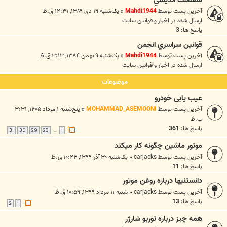
آخرین پست توسط
Mahdi1944
«
یک‌شنبه ۱۹ دی ۱۳۸۹, ۱۲:۳۱ ق.ظ
ارسال شده در
اخبار و قوانين سايت
پاسخ ها:
3
قوانين سراسري انجمن
آخرین پست توسط
Mahdi1944
«
یک‌شنبه ۹ بهمن ۱۳۸۴, ۳:۱۳ ق.ظ
ارسال شده در
اخبار و قوانين سايت
موضوعات
عيب يابی خودرو
آخرین پست توسط
MOHAMMAD_ASEMOONI
«
پنج‌شنبه ۱ مرداد ۱۴۰۵, ۳:۳۱
ب.ظ
پاسخ ها:
361
31
30
29
28
1
…
موتور ماشين چگونه كار ميكند
آخرین پست توسط
carjacks
«
یک‌شنبه ۳۰ آذر ۱۳۹۹, ۱۰:۲۴ ق.ظ
پاسخ ها:
11
دانستنيها درباره روغن موتور
آخرین پست توسط
carjacks
«
شنبه ۱۱ مرداد ۱۳۹۹, ۱۰:۵۹ ق.ظ
پاسخ ها:
13
2
1
همه چيز درباره توربو شارژر