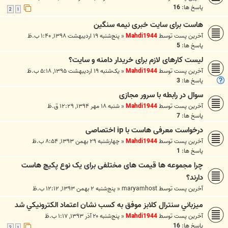
پاسخ ها:
16
2
1
هاست برای سایت خبری نیمه سنگین
آخرین پست توسط
Mahdi1944
«
پنج‌شنبه ۱۹ اردیبهشت ۱۳۹۸, ۱:۴۰ ب.ظ
پاسخ ها:
5
لیست کارهای لازم برای خریدار دامنه و سایت؟
آخرین پست توسط
Mahdi1944
«
یک‌شنبه ۱۹ اردیبهشت ۱۳۹۵, ۵:۱۸ ب.ظ
پاسخ ها:
3
سوال در رابطه با سرور مجازی
آخرین پست توسط
Mahdi1944
«
شنبه ۱۸ مهر ۱۳۹۴, ۱۲:۲۹ ق.ظ
پاسخ ها:
7
درخواست معرفی هاست با ip اختصاصی
آخرین پست توسط
Mahdi1944
«
چهارشنبه ۲۹ بهمن ۱۳۹۳, ۸:۵۴ ب.ظ
پاسخ ها:
1
چرا مجموعه ها قیمت های مختلفی برای یک نوع پکیچ هاست
دارند؟
آخرین پست توسط
maryamhost
«
پنج‌شنبه ۲ بهمن ۱۳۹۳, ۱۲:۱۲ ب.ظ
ميزباني سنترال کلابز موفق به کسب نشان اعتماد الکترونيکي شد
آخرین پست توسط
Mahdi1944
«
پنج‌شنبه ۲۰ آذر ۱۳۹۳, ۱:۱۷ ب.ظ
پاسخ ها:
16
2
1