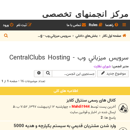
مرکز انجمنهای تخصصی
راهنما
Rules
تماس با ما
ثبت نام
ورود
ج
صفحه اول تالار
بخش‌هاي داخلي
سرويس ميزباني وب - CentralClubs Hosting
س
ت
سرويس ميزباني وب - CentralClubs Hosting
ج
و
مدیر انجمن:
شوراي نظارت
جستجو
جستجوی پیشرفته
موضوع جدید
تعداد موضوعات 16 • صفحه
1
از
1
اطلاعیه های کلی
کانال های رسمی سنترال کلابز
آخرین پست توسط
Mahdi1944
«
چهارشنبه ۱۲ اردیبهشت ۱۳۹۷, ۷:۵۲ ب.ظ
ارسال شده در
اخبار و قوانين سايت
پاسخ ها:
2
وارد شدن مشتريان قديمي به سيستم يکپارچه و هديه 5000