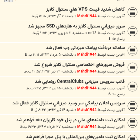
كاهش شديد قيمت VPS هاي سنترال كلابز
آخرین پست توسط
Mahdi1944
«
جمعه ۷ آذر ۱۳۹۳, ۱۱:۱۸ ق.ظ
سرور ميزباني سنترال کلابز به هاردهاي SSD مجهز شد
آخرین پست توسط
ne13
«
سه‌شنبه ۱۱ شهریور ۱۳۹۳, ۹:۵۶ ق.ظ
پاسخ ها:
1
سامانه دريافت پيامک ميزباني وب فعال شد
آخرین پست توسط
Mahdi1944
«
یک‌شنبه ۵ مرداد ۱۳۹۳, ۳:۱۱ ب.ظ
فروش سرورهاي اختصاصي سنترال کلابز شروع شد
آخرین پست توسط
Mahdi1944
«
یک‌شنبه ۲۹ تیر ۱۳۹۳, ۱۲:۵۷ ب.ظ
قالب سرويس ميزباني CentralClubs رونمايي شد
آخرین پست توسط
Mahdi1944
«
یک‌شنبه ۱۵ تیر ۱۳۹۳, ۶:۲۵ ب.ظ
پاسخ ها:
6
سرويس اعلان پيامكي سر رسيد ميزباني سنترال كلابز فعال شد
آخرین پست توسط
Mahdi1944
«
شنبه ۱۴ تیر ۱۳۹۳, ۸:۴۲ ق.ظ
امکان ثبت دامنه‌‌هاي ملي در پنل خود کاربران nic فراهم شد
آخرین پست توسط
Mahdi1944
«
سه‌شنبه ۲۷ خرداد ۱۳۹۳, ۶:۳۳ ب.ظ
امکان ثبت دامين‌هاي بين‌المللي با پنل مجزا فراهم شد