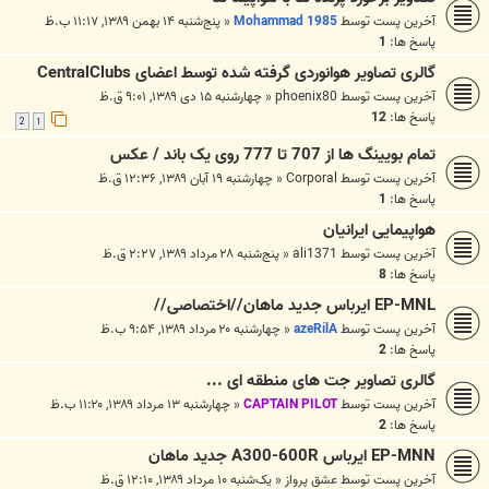
آخرین پست توسط
Mohammad 1985
«
پنج‌شنبه ۱۴ بهمن ۱۳۸۹, ۱۱:۱۷ ب.ظ
پاسخ ها:
1
گالری تصاویر هوانوردی گرفته شده توسط اعضای CentralClubs
آخرین پست توسط
phoenix80
«
چهارشنبه ۱۵ دی ۱۳۸۹, ۹:۰۱ ق.ظ
پاسخ ها:
12
2
1
تمام بویینگ ها از 707 تا 777 روی یک باند / عکس
آخرین پست توسط
Corporal
«
چهارشنبه ۱۹ آبان ۱۳۸۹, ۱۲:۳۶ ق.ظ
پاسخ ها:
1
هواپیمایی ایرانیان
آخرین پست توسط
ali1371
«
پنج‌شنبه ۲۸ مرداد ۱۳۸۹, ۲:۲۷ ق.ظ
پاسخ ها:
8
EP-MNL ایرباس جدید ماهان//اختصاصی//
آخرین پست توسط
azeRilA
«
چهارشنبه ۲۰ مرداد ۱۳۸۹, ۹:۵۴ ب.ظ
پاسخ ها:
2
گالری تصاویر جت های منطقه ای ...
آخرین پست توسط
CAPTAIN PILOT
«
چهارشنبه ۱۳ مرداد ۱۳۸۹, ۱۱:۲۰ ب.ظ
پاسخ ها:
2
EP-MNN ایرباس A300-600R جدید ماهان
آخرین پست توسط
عشق پرواز
«
یک‌شنبه ۱۰ مرداد ۱۳۸۹, ۱۲:۱۰ ق.ظ