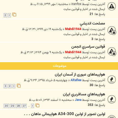
آخرین پست توسط
iranfox
«
سه‌شنبه ۱ مهر ۱۳۹۹, ۶:۱۵ ب.ظ
ارسال شده در
اخبار و قوانين سايت
پاسخ ها:
21
2
1
مصلحت انديشي
آخرین پست توسط
Mahdi1944
«
یک‌شنبه ۱۹ دی ۱۳۸۹, ۱۲:۳۱ ق.ظ
ارسال شده در
اخبار و قوانين سايت
پاسخ ها:
3
قوانين سراسري انجمن
آخرین پست توسط
Mahdi1944
«
یک‌شنبه ۹ بهمن ۱۳۸۴, ۳:۱۳ ق.ظ
ارسال شده در
اخبار و قوانين سايت
موضوعات
هواپیماهای عبوری از آسمان ایران
آخرین پست توسط
ARafiee
«
چهارشنبه ۵ خرداد ۱۳۹۵, ۹:۳۴ ق.ظ
پاسخ ها:
30
3
2
1
هواپيماهاي مسافربري ايران
آخرین پست توسط
Java
«
سه‌شنبه ۱۱ اسفند ۱۳۹۴, ۵:۰۸ ب.ظ
پاسخ ها:
353
30
29
28
27
1
…
اولین تصویر از اولین A34-300 هواپیمائی ماهان . . .