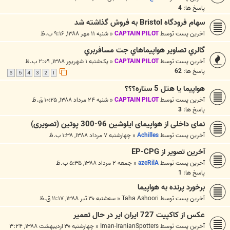
پاسخ ها:
4
سهام فرودگاه Bristol به فروش گذاشته شد
آخرین پست توسط
CAPTAIN PILOT
«
شنبه ۱۱ مهر ۱۳۸۸, ۹:۱۶ ب.ظ
گالري تصاوير هواپيماهاي جت مسافربري
آخرین پست توسط
CAPTAIN PILOT
«
یک‌شنبه ۱ شهریور ۱۳۸۸, ۲:۰۹ ب.ظ
پاسخ ها:
62
6
5
4
3
2
1
هواپیما یا هتل 5 ستاره؟؟؟
آخرین پست توسط
CAPTAIN PILOT
«
شنبه ۲۴ مرداد ۱۳۸۸, ۱۰:۲۵ ق.ظ
پاسخ ها:
3
نمای داخلی از هواپیمای ایلوشین 96-300 پوتین (تصویری)
آخرین پست توسط
Achilles
«
چهارشنبه ۷ مرداد ۱۳۸۸, ۱:۳۸ ب.ظ
آخرین تصویر از EP-CPG
آخرین پست توسط
azeRilA
«
جمعه ۲ مرداد ۱۳۸۸, ۵:۳۵ ب.ظ
پاسخ ها:
1
برخورد پرنده به هواپیما
آخرین پست توسط
Taha Ashoori
«
سه‌شنبه ۳۰ تیر ۱۳۸۸, ۱۱:۱۷ ق.ظ
عکس از کاکپیت 727 ایران ایر در حال تعمیر
آخرین پست توسط
Iman-IranianSpotters
«
چهارشنبه ۳۰ اردیبهشت ۱۳۸۸, ۳:۲۴