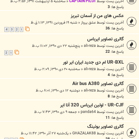
آخرین پست توسط
CAPTAIN PILOT
«
سه‌شنبه ۵ اردیبهشت ۱۳۹۱, ۲:۵۶ ب.ظ
پاسخ ها:
3
عکس های من از آسمان تبریز
آخرین پست توسط
عشق پرواز
«
شنبه ۱۹ فروردین ۱۳۹۱, ۱:۱۳ ق.ظ
پاسخ ها:
36
4
3
2
1
گالری تصاویر ایرباس
آخرین پست توسط
ali-reza
«
پنج‌شنبه ۲۲ دی ۱۳۹۰, ۱۱:۰۲ ب.ظ
پاسخ ها:
22
2
1
UR-BXL ام دی جدید ایران ایر تور
آخرین پست توسط
ali-reza
«
سه‌شنبه ۲۰ دی ۱۳۹۰, ۲:۰۹ ب.ظ
پاسخ ها:
4
گالری تصاویر Air bus A380
آخرین پست توسط
ali-reza
«
دوشنبه ۱۲ دی ۱۳۹۰, ۸:۰۱ ب.ظ
پاسخ ها:
8
UR-CJF - اولين ايرباس 320 آتا اير
آخرین پست توسط
panda64
«
جمعه ۹ دی ۱۳۹۰, ۷:۴۳ ب.ظ
پاسخ ها:
11
گالری تصاویر بوئینگ
آخرین پست توسط
GHAZALAK88
«
یک‌شنبه ۲۷ آذر ۱۳۹۰, ۱۱:۴۲ ب.ظ