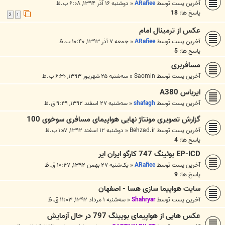
آخرین پست توسط
ARafiee
«
دوشنبه ۱۶ آذر ۱۳۹۴, ۶:۰۸ ب.ظ
پاسخ ها:
18
2
1
عکس از ترمينال امام
آخرین پست توسط
ARafiee
«
جمعه ۷ آذر ۱۳۹۳, ۱۰:۴۰ ب.ظ
پاسخ ها:
5
مسافربری
آخرین پست توسط
Saomin
«
سه‌شنبه ۲۵ شهریور ۱۳۹۳, ۶:۳۰ ب.ظ
ایرباس A380
آخرین پست توسط
shafagh
«
سه‌شنبه ۲۷ اسفند ۱۳۹۲, ۹:۴۹ ق.ظ
گزارش تصویری مونتاژ نهایی هواپیمای مسافری سوخوی 100
آخرین پست توسط
Behzad.ir
«
دوشنبه ۱۲ اسفند ۱۳۹۲, ۱:۰۷ ب.ظ
پاسخ ها:
4
EP-ICD بوئینگ 747 کارگو ایران ایر
آخرین پست توسط
ARafiee
«
یک‌شنبه ۲۷ بهمن ۱۳۹۲, ۱۰:۴۷ ق.ظ
پاسخ ها:
9
سایت هواپیما سازی هسا - اصفهان
آخرین پست توسط
Shahryar
«
سه‌شنبه ۱ مرداد ۱۳۹۲, ۱۱:۰۳ ق.ظ
عکس هایی از هواپیمای بویینگ 797 در حال آزمایش