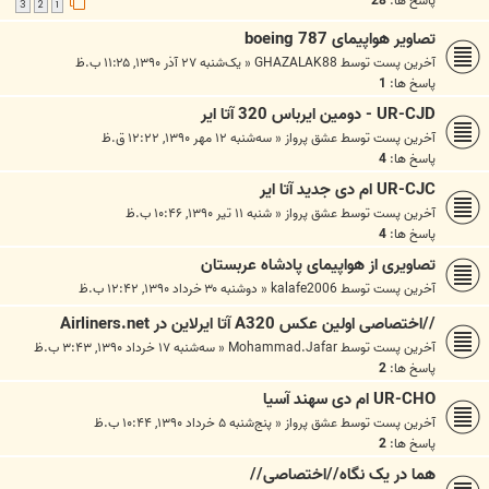
پاسخ ها:
28
3
2
1
تصاویر هواپیمای boeing 787
آخرین پست توسط
GHAZALAK88
«
یک‌شنبه ۲۷ آذر ۱۳۹۰, ۱۱:۲۵ ب.ظ
پاسخ ها:
1
UR-CJD - دومین ایرباس 320 آتا ایر
آخرین پست توسط
عشق پرواز
«
سه‌شنبه ۱۲ مهر ۱۳۹۰, ۱۲:۲۲ ق.ظ
پاسخ ها:
4
UR-CJC ام دی جدید آتا ایر
آخرین پست توسط
عشق پرواز
«
شنبه ۱۱ تیر ۱۳۹۰, ۱۰:۴۶ ب.ظ
پاسخ ها:
4
تصاویری از هواپیمای پادشاه عربستان
آخرین پست توسط
kalafe2006
«
دوشنبه ۳۰ خرداد ۱۳۹۰, ۱۲:۴۲ ب.ظ
//اختصاصی اولین عکس A320 آتا ایرلاین در Airliners.net
آخرین پست توسط
Mohammad.Jafar
«
سه‌شنبه ۱۷ خرداد ۱۳۹۰, ۳:۴۳ ب.ظ
پاسخ ها:
2
UR-CHO ام دی سهند آسیا
آخرین پست توسط
عشق پرواز
«
پنج‌شنبه ۵ خرداد ۱۳۹۰, ۱۰:۴۴ ب.ظ
پاسخ ها:
2
هما در یک نگاه//اختصاصی//