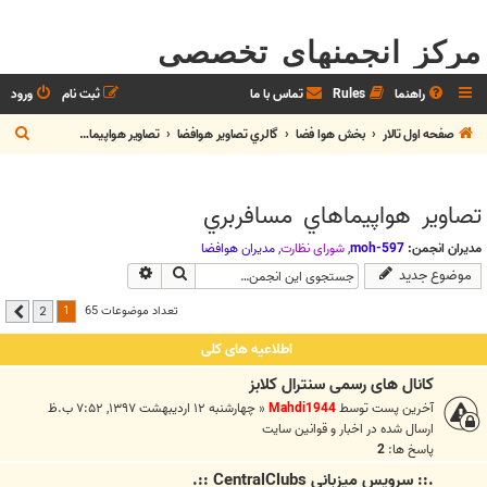
مرکز انجمنهای تخصصی
راهنما
Rules
تماس با ما
ثبت نام
ورود
ج
صفحه اول تالار
بخش هوا فضا
گالري تصاوير هوافضا
تصاوير هواپيماهاي مسافربري
س
ت
تصاوير هواپيماهاي مسافربري
ج
و
مدیران انجمن:
moh-597
,
شوراي نظارت
,
مديران هوافضا
جستجو
جستجوی پیشرفته
موضوع جدید
1
تعداد موضوعات 65
2
بعدی
اطلاعیه های کلی
کانال های رسمی سنترال کلابز
آخرین پست توسط
Mahdi1944
«
چهارشنبه ۱۲ اردیبهشت ۱۳۹۷, ۷:۵۲ ب.ظ
ارسال شده در
اخبار و قوانين سايت
پاسخ ها:
2
.:: سرويس ميزباني CentralClubs ::.