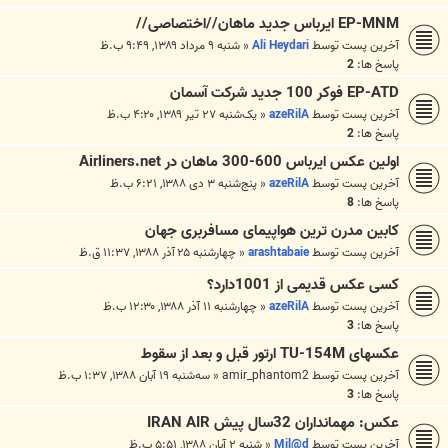
EP-MNM ایرباس جدید ماهان//اختصاصی//
آخرین پست توسط
Ali Heydari
«
شنبه ۹ مرداد ۱۳۸۹, ۹:۴۹ ب.ظ
پاسخ ها:
2
EP-ATD فوکر 100 جدید شرکت آسمان
آخرین پست توسط
azeRilA
«
یک‌شنبه ۲۷ تیر ۱۳۸۹, ۴:۲۰ ب.ظ
پاسخ ها:
2
اولین عکس ایرباس 600-300 ماهان در Airliners.net
آخرین پست توسط
azeRilA
«
پنج‌شنبه ۳ دی ۱۳۸۸, ۶:۲۱ ب.ظ
پاسخ ها:
8
کابین مدرن ترین هواپیمای مسافربری جهان
آخرین پست توسط
arashtabaie
«
چهارشنبه ۲۵ آذر ۱۳۸۸, ۱۱:۳۷ ق.ظ
کسی عکس قدیمی از 1001دارد؟
آخرین پست توسط
azeRilA
«
چهارشنبه ۱۱ آذر ۱۳۸۸, ۱۲:۳۰ ب.ظ
پاسخ ها:
3
عکسهای TU-154M ارتور قبل و بعد از سقوط
آخرین پست توسط
amir_phantom2
«
سه‌شنبه ۱۹ آبان ۱۳۸۸, ۱:۳۷ ب.ظ
پاسخ ها:
3
عکس: مهمانداران 32سال پیش IRAN AIR
آخرین پست توسط
Mil@d
«
شنبه ۲ آبان ۱۳۸۸, ۵:۵۱ ب.ظ