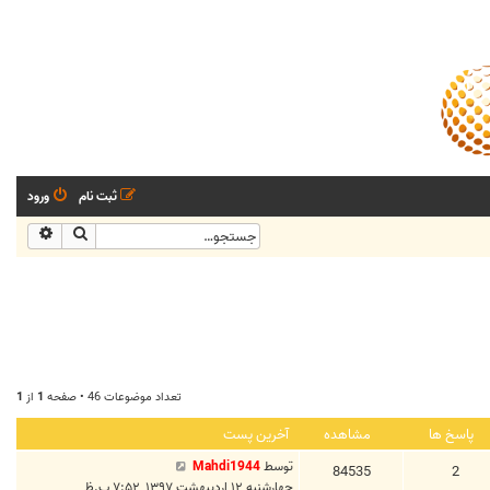
ثبت نام
ورود
جستجو
جستجو
تعداد موضوعات 46 • صفحه
1
از
1
پاسخ ها
مشاهده
آخرین پست
توسط
Mahdi1944
84535
2
چهارشنبه ۱۲ اردیبهشت ۱۳۹۷, ۷:۵۲ ب.ظ