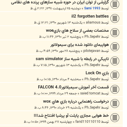
گزارشی از توان ایران در حوزه شبیه سازهای پرنده های نظامی
توسط
Sami 1993
»
دوشنبه ۲۵ اردیبهشت ۱۳۹۱, ۲:۲۲ ق.ظ
il2 forgotten battles
توسط
aliamous
»
یک‌شنبه ۱۳ شهریور ۱۳۹۰, ۱۲:۲۱ ق.ظ
مختصات بعضي از سلاح هاي بازيwoe
توسط
Ph.Sepehr
»
پنج‌شنبه ۲ تیر ۱۳۹۰, ۱۱:۴۶ ب.ظ
هواپیمای دانلود شده برای سیمولاتور
توسط
pilotejavan
»
پنج‌شنبه ۲۸ مهر ۱۳۹۰, ۴:۵۹ ب.ظ
تاپيكي در رابطه با شبيه ساز sam simulator
توسط
Ph.Sepehr
»
یک‌شنبه ۱۳ شهریور ۱۳۹۰, ۷:۱۵ ب.ظ
بازي Lock On
توسط
Ph.Sepehr
»
سه‌شنبه ۴ مرداد ۱۳۹۰, ۱۰:۱۵ ب.ظ
قسمت آخر آموزش سیمیلاتورFALCON 4.0
توسط
saied tomcat
»
جمعه ۲۹ مرداد ۱۳۸۹, ۱۰:۰۰ ب.ظ
درخواست راهنمايي درباره بازي هاي wox
توسط
Ph.Sepehr
»
یک‌شنبه ۲۹ خرداد ۱۳۹۰, ۸:۴۶ ب.ظ
خط هوایی مجازی پایلت آو پرشیا افتتاح شد!!!
توسط
farid110110110
»
چهارشنبه ۲۷ بهمن ۱۳۸۹, ۱۰:۵۰ ب.ظ