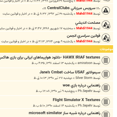
توسط
Mahdi1944
»
پنج‌شنبه ۳۰ فروردین ۱۳۹۷, ۱۱:۳۶ ب.ظ
» در
اخبار و قوانين س
.:: سرويس ميزباني CentralClubs ::.
توسط
Mahdi1944
»
یک‌شنبه ۳۰ تیر ۱۳۹۲, ۸:۳۲ ق.ظ
» در
اخبار و قوانين سايت
مصلحت انديشي
توسط
Mahdi1944
»
سه‌شنبه ۱۷ شهریور ۱۳۸۸, ۳:۴۷ ق.ظ
» در
اخبار و قوانين ساي
قوانين سراسري انجمن
توسط
Mahdi1944
»
یک‌شنبه ۹ بهمن ۱۳۸۴, ۳:۱۳ ق.ظ
» در
اخبار و قوانين سايت
موضوعات
HAWX IRIAF textures -دانلود هواپیماهای ایرانی برای بازی هاکس
توسط
amiratoon
»
یک‌شنبه ۱۳ اسفند ۱۳۹۱, ۴:۳۵ ب.ظ
سيمولاتور USAF ساخت Jane's Cmbat
توسط
Silver Storm
»
دوشنبه ۲۷ تیر ۱۳۹۰, ۱۰:۱۳ ق.ظ
راهنمايي درباره بازي woe
توسط
Ph.Sepehr
»
پنج‌شنبه ۹ تیر ۱۳۹۰, ۱۲:۰۸ ب.ظ
Flight Simulator X Textures
توسط
Ph.Sepehr
»
یک‌شنبه ۱۴ اسفند ۱۳۹۰, ۵:۱۰ ب.ظ
راهنمایی درباره شبیه ساز microsoft similator