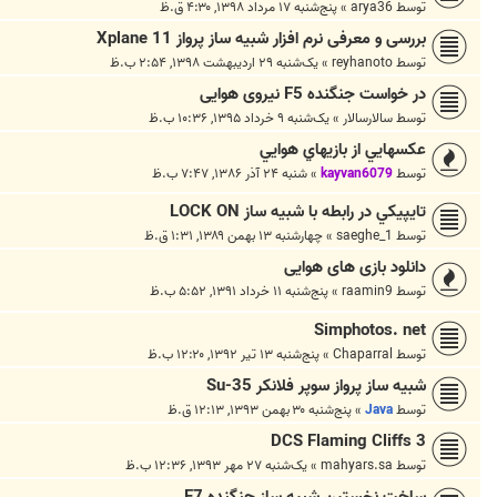
توسط
arya36
»
پنج‌شنبه ۱۷ مرداد ۱۳۹۸, ۴:۳۰ ق.ظ
بررسی و معرفی نرم افزار شبیه ساز پرواز Xplane 11
توسط
reyhanoto
»
یک‌شنبه ۲۹ اردیبهشت ۱۳۹۸, ۲:۵۴ ب.ظ
در خواست جنگنده F5 نیروی هوایی
توسط
سالارسالار
»
یک‌شنبه ۹ خرداد ۱۳۹۵, ۱۰:۳۶ ب.ظ
عکسهايي از بازيهاي هوايي
توسط
kayvan6079
»
شنبه ۲۴ آذر ۱۳۸۶, ۷:۴۷ ب.ظ
تايپيكي در رابطه با شبيه ساز LOCK ON
توسط
saeghe_1
»
چهارشنبه ۱۳ بهمن ۱۳۸۹, ۱:۳۱ ق.ظ
دانلود بازی های هوایی
توسط
raamin9
»
پنج‌شنبه ۱۱ خرداد ۱۳۹۱, ۵:۵۲ ب.ظ
Simphotos. net
توسط
Chaparral
»
پنج‌شنبه ۱۳ تیر ۱۳۹۲, ۱۲:۲۰ ب.ظ
شبیه ساز پرواز سوپر فلانکر Su-35
توسط
Java
»
پنج‌شنبه ۳۰ بهمن ۱۳۹۳, ۱۲:۱۳ ق.ظ
DCS Flaming Cliffs 3
توسط
mahyars.sa
»
یک‌شنبه ۲۷ مهر ۱۳۹۳, ۱۲:۳۶ ب.ظ
ساخت نخستین شبیه ساز جنگنده F7