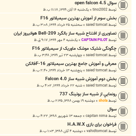
سوال open falcon 4.5
توسط
tino2002
»
یک‌شنبه ۱۶ آبان ۱۳۸۹, ۱۱:۱۸ ب.ظ
بخش سوم از آموزش بهترین سیمیلاتور F16
توسط
saied tomcat
»
سه‌شنبه ۲۵ خرداد ۱۳۸۹, ۳:۰۸ ب.ظ
تصاویری از افتتاح شبیه ساز بالگرد Bell-209 هوانیروز ایران
توسط
CAPTAIN PILOT
»
یک‌شنبه ۴ مهر ۱۳۸۹, ۹:۱۷ ق.ظ
چگونگی شلیک موشک ماوریک از سیمیلاتور F16
توسط
saied tomcat
»
چهارشنبه ۲۳ تیر ۱۳۸۹, ۳:۴۸ ب.ظ
معرفی و آموزش جامع بهترین سیمیلاتور F-16فالکن
توسط
saied tomcat
»
پنج‌شنبه ۱۳ خرداد ۱۳۸۹, ۲:۴۰ ب.ظ
بخش دوم آموزش شبیه ساز Falcon 4.0
توسط
saied tomcat
»
شنبه ۲۲ خرداد ۱۳۸۹, ۴:۰۲ ب.ظ
رونمايي از شبيه ساز بوئينگ 737
توسط
shola
»
دوشنبه ۱۹ بهمن ۱۳۸۸, ۲:۳۵ ب.ظ
سوال
توسط
capitan nima
»
جمعه ۱۳ شهریور ۱۳۸۸, ۴:۲۲ ب.ظ
فراخوان برای بازی H.A.W.X
توسط
vahidtomcat
»
دوشنبه ۴ آبان ۱۳۸۸, ۱:۰۳ ب.ظ