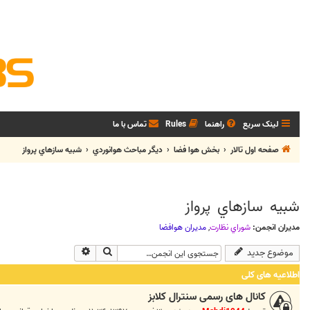
لینک سریع
راهنما
Rules
تماس با ما
صفحه اول تالار
بخش هوا فضا
ديگر مباحث هوانوردي
شبيه سازهاي پرواز
شبيه سازهاي پرواز
مدیران انجمن:
شوراي نظارت
,
مديران هوافضا
جستجو
جستجوی پیشرفته
موضوع جدید
اطلاعیه های کلی
کانال های رسمی سنترال کلابز