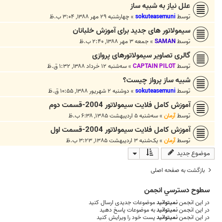
علل نياز به شبيه ساز
توسط
sokuteasemuni
»
چهارشنبه ۲۹ مهر ۱۳۸۸, ۳:۰۴ ب.ظ
سیمولاتور های جدید برای آموزش خلبانان
توسط
SAMAN
»
جمعه ۳ مهر ۱۳۸۸, ۲:۴۰ ب.ظ
گالری تصاویر سیمولاتورهای پروازی
توسط
CAPTAIN PILOT
»
سه‌شنبه ۱۲ خرداد ۱۳۸۸, ۱:۳۲ ق.ظ
شبيه ساز پرواز چيست؟
توسط
sokuteasemuni
»
دوشنبه ۲ شهریور ۱۳۸۸, ۱۰:۵۵ ق.ظ
آموزش کامل فلايت سيمولاتور 2004-قسمت دوم
توسط
آرمان
»
سه‌شنبه ۵ اردیبهشت ۱۳۸۵, ۶:۳۸ ب.ظ
آموزش کامل فلايت سيمولاتور 2004-قسمت اول
توسط
آرمان
»
یک‌شنبه ۳ اردیبهشت ۱۳۸۵, ۳:۲۳ ب.ظ
موضوع جدید
بازگشت به صفحه اصلی
سطوح دسترسي انجمن
در این انجمن
نمیتوانید
موضوعات جدیدی ارسال کنید
در این انجمن
نمیتوانید
به موضوعات پاسخ دهید
در این انجمن
نمیتوانید
پست خود را ویرایش کنید