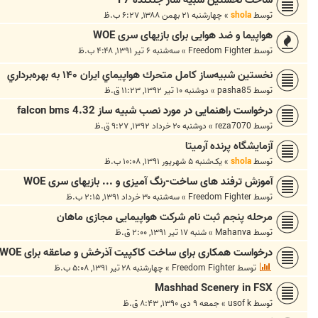
توسط
shola
»
چهارشنبه ۲۱ بهمن ۱۳۸۸, ۶:۲۷ ب.ظ
هواپیما و ضد هوایی برای بازیهای سری WOE
توسط
Freedom Fighter
»
سه‌شنبه ۶ تیر ۱۳۹۱, ۴:۴۸ ب.ظ
نخستين شبيه‌ساز كامل متحرك هواپيماي ايران ۱۴۰ به بهره‌برداري
توسط
pasha85
»
دوشنبه ۱۰ تیر ۱۳۹۲, ۱۱:۲۳ ق.ظ
درخواست راهنمایی در مورد نصب شبیه ساز falcon bms 4.32
توسط
reza7070
»
دوشنبه ۲۰ خرداد ۱۳۹۲, ۹:۲۷ ق.ظ
آزمایشگاه پرنده آرمیتا
توسط
shola
»
یک‌شنبه ۵ شهریور ۱۳۹۱, ۱۰:۰۸ ب.ظ
آموزش ترفند های ساخت-رنگ آمیزی و ... بازیهای سری WOE
توسط
Freedom Fighter
»
سه‌شنبه ۳۰ خرداد ۱۳۹۱, ۲:۱۵ ب.ظ
مرحله پنجم ثبت نام شرکت هواپیمایی مجازی ماهان
توسط
Mahanva
»
شنبه ۱۷ تیر ۱۳۹۱, ۲:۰۰ ق.ظ
درخواست همکاری برای ساخت کاکپیت آذرخش و صاعقه برای WOE
توسط
Freedom Fighter
»
چهارشنبه ۲۸ تیر ۱۳۹۱, ۵:۰۸ ب.ظ
Mashhad Scenery in FSX
توسط
usof k
»
جمعه ۹ دی ۱۳۹۰, ۸:۴۳ ق.ظ