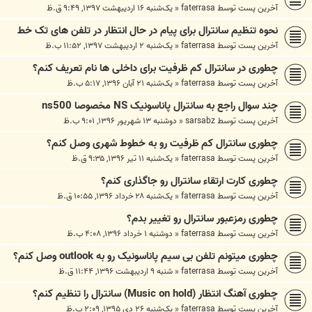
آخرین پست توسط
faterrasa
«
یک‌شنبه ۱۶ اردیبهشت ۱۳۹۷, ۹:۴۹ ق.ظ
نحوه تنظیم سانترال برای پیام در حال انتظار در تلفن های تک خط
آخرین پست توسط
faterrasa
«
یک‌شنبه ۲ اردیبهشت ۱۳۹۷, ۱۱:۵۲ ب.ظ
چطوری در سانترال کم ظرفیت برای داخلی ها نام تعریف کنم؟
آخرین پست توسط
faterrasa
«
یک‌شنبه ۲۱ آبان ۱۳۹۶, ۵:۱۷ ب.ظ
چند سوال راجع به سانترال پاناسونیک NS مخصوصا ns500
آخرین پست توسط
sarsabz
«
دوشنبه ۱۳ شهریور ۱۳۹۶, ۹:۰۱ ب.ظ
چطوری سانترال کم ظرفیت رو به خطوط شهری وصل کنم؟
آخرین پست توسط
faterrasa
«
یک‌شنبه ۱۱ تیر ۱۳۹۶, ۹:۳۵ ق.ظ
چطوری کارت ارتقاء سانترال رو جاگذاری کنم؟
آخرین پست توسط
faterrasa
«
یک‌شنبه ۲۸ خرداد ۱۳۹۶, ۱۰:۵۵ ق.ظ
چطوری رمزعبور سانترال رو تغییر بدم؟
آخرین پست توسط
faterrasa
«
دوشنبه ۱ خرداد ۱۳۹۶, ۴:۰۸ ب.ظ
چطوری میتونم تلفن بی سیم پاناسونیک رو به outlook وصل کنم؟
آخرین پست توسط
faterrasa
«
شنبه ۹ اردیبهشت ۱۳۹۶, ۱۱:۴۴ ق.ظ
چطوری آهنگ انتظار (Music on hold) سانترال را تنظیم کنم؟
آخرین پست توسط
faterrasa
«
یک‌شنبه ۲۶ دی ۱۳۹۵, ۲:۰۹ ب.ظ