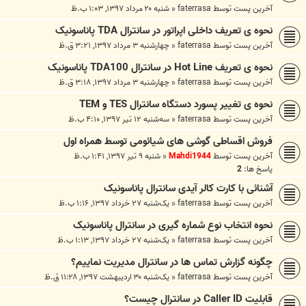
آخرین پست توسط
faterrasa
«
شنبه ۲۰ مرداد ۱۳۹۷, ۱:۰۳ ب.ظ
نحوه ی تعریف داخلی اپراتور در سانترال TDA پاناسونیک
آخرین پست توسط
faterrasa
«
چهارشنبه ۳ مرداد ۱۳۹۷, ۳:۲۱ ق.ظ
نحوه ی تعریف Hot Line در سانترال TDA100 پاناسونیک
آخرین پست توسط
faterrasa
«
چهارشنبه ۳ مرداد ۱۳۹۷, ۳:۱۸ ق.ظ
نحوه ی تغییر پسورد دستگاه سانترال TES و TEM
آخرین پست توسط
faterrasa
«
سه‌شنبه ۱۲ تیر ۱۳۹۷, ۴:۱۰ ب.ظ
فروش اقساطی گوشی های شیائومی توسط همراه اول
آخرین پست توسط
Mahdi1944
«
شنبه ۹ تیر ۱۳۹۷, ۱:۴۱ ب.ظ
پاسخ ها:
2
آشنائی با کارت کالر آیدی سانترال پاناسونیک
آخرین پست توسط
faterrasa
«
یک‌شنبه ۲۷ خرداد ۱۳۹۷, ۱:۱۶ ب.ظ
نحوه انتخاب نوع شماره گیری در سانترال پاناسونیک
آخرین پست توسط
faterrasa
«
یک‌شنبه ۲۷ خرداد ۱۳۹۷, ۱:۱۳ ب.ظ
چگونه گزارش تماس ها در سانترال مدیریت نماییم؟
آخرین پست توسط
faterrasa
«
یک‌شنبه ۳۰ اردیبهشت ۱۳۹۷, ۱۱:۲۸ ق.ظ
قابلیت Caller ID در سانترال چیست؟