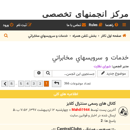
مرکز انجمنهای تخصصی
راهنما
Rules
تماس با ما
ثبت نام
ورود
ج
صفحه اول تالار
بخش تلفن همراه
خدمات و سرويسهاي مخابراتي
س
ت
خدمات و سرويسهاي مخابراتي
ج
و
مدیر انجمن:
شوراي نظارت
جستجو
جستجوی پیشرفته
موضوع جدید
صفحه
1
از
8
1
تعداد موضوعات 366
…
8
5
4
3
2
بعدی
اطلاعیه های کلی
کانال های رسمی سنترال کلابز
آخرین پست توسط
Mahdi1944
«
چهارشنبه ۱۲ اردیبهشت ۱۳۹۷, ۷:۵۲ ب.ظ
ارسال شده در
اخبار و قوانين سايت
پاسخ ها:
2
.:: سرويس ميزباني CentralClubs ::.