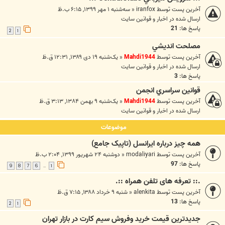
آخرین پست توسط
iranfox
«
سه‌شنبه ۱ مهر ۱۳۹۹, ۶:۱۵ ب.ظ
ارسال شده در
اخبار و قوانين سايت
پاسخ ها:
21
2
1
مصلحت انديشي
آخرین پست توسط
Mahdi1944
«
یک‌شنبه ۱۹ دی ۱۳۸۹, ۱۲:۳۱ ق.ظ
ارسال شده در
اخبار و قوانين سايت
پاسخ ها:
3
قوانين سراسري انجمن
آخرین پست توسط
Mahdi1944
«
یک‌شنبه ۹ بهمن ۱۳۸۴, ۳:۱۳ ق.ظ
ارسال شده در
اخبار و قوانين سايت
موضوعات
همه چيز درباره ايرانسل (تاپيک جامع)
آخرین پست توسط
modaliyari
«
دوشنبه ۲۴ شهریور ۱۳۹۹, ۲:۰۴ ب.ظ
پاسخ ها:
97
9
8
7
6
1
…
.:: تعرفه های تلفن همراه ::.
آخرین پست توسط
alenkita
«
شنبه ۹ خرداد ۱۳۸۸, ۷:۱۵ ق.ظ
پاسخ ها:
13
2
1
جديدترين قيمت خريد وفروش سيم کارت در بازار تهران