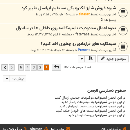
شیوه فروش شارژ الکترونیکی مستقیم ایرانسل تغییر کرد
آخرین پست توسط
sinaset
«
شنبه ۱۵ آبان ۱۳۹۵, ۷:۵۱ ق.ظ
پاسخ ها:
2
نحوه اعمال محدودیت تایمرمکالمه روی داخلی ها در سانترال
آخرین پست توسط
faterrasa
«
دوشنبه ۳ آبان ۱۳۹۵, ۱۲:۳۷ ب.ظ
سیمکارت های قراردادی رو چطوری اخذ کنیم؟
آخرین پست توسط
Present
«
جمعه ۱۴ خرداد ۱۳۹۵, ۱:۲۳ ق.ظ
موضوع جدید
صفحه
1
از
8
1
تعداد موضوعات 366
…
8
5
4
3
2
بعدی
پرش به
سطوح دسترسي انجمن
در این انجمن
نمیتوانید
موضوعات جدیدی ارسال کنید
در این انجمن
نمیتوانید
به موضوعات پاسخ دهید
در این انجمن
نمیتوانید
پست خود را ویرایش کنید
در این انجمن
نمیتوانید
پست های خود را حذف کنید
در این انجمن
نمیتوانید
پیوست ارسال کنید
صفحه اول تالار
تماس با ما
Sitemap
حذف کوکی ها