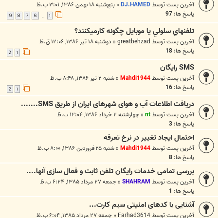
آخرین پست توسط
DJ.HAMED
«
پنج‌شنبه ۱۸ بهمن ۱۳۸۶, ۳:۰۱ ب.ظ
پاسخ ها:
97
9
8
7
6
1
…
تلفنهاي سلولي يا موبايل چگونه کارمیکنند؟
آخرین پست توسط
greatbehzad
«
دوشنبه ۱۸ تیر ۱۳۸۶, ۱۲:۰۶ ق.ظ
پاسخ ها:
18
2
1
SMS رايگان
آخرین پست توسط
Mahdi1944
«
شنبه ۲ تیر ۱۳۸۶, ۸:۴۸ ب.ظ
پاسخ ها:
16
2
1
دریافت اطلاعات آب و هوای شهرهای ایران از طریق SMS.......
آخرین پست توسط
nt
«
چهارشنبه ۲ خرداد ۱۳۸۶, ۱۲:۰۴ ب.ظ
پاسخ ها:
3
احتمال ايجاد تغيير در نرخ تعرفه‌
آخرین پست توسط
Mahdi1944
«
شنبه ۲۵ فروردین ۱۳۸۶, ۸:۰۰ ب.ظ
پاسخ ها:
8
بررسی تمامی خدمات رایگان تلفن ثابت و فعال سازی آنها....
آخرین پست توسط
SHAHRAM
«
جمعه ۲۷ مرداد ۱۳۸۵, ۶:۲۴ ب.ظ
پاسخ ها:
1
آشنايی با كدهای امنيتی سيم كارت...
آخرین پست توسط
Farhad3614
«
جمعه ۲۷ مرداد ۱۳۸۵, ۶:۰۴ ب.ظ