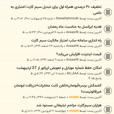
تخفیف ۳۰ درصدی همراه اول برای تبدیل سیم کارت اعتباری به
دائمی
آخرین پست توسط
therealtahmineh
«
شنبه ۲۵ اردیبهشت ۱۴۰۰, ۴:۰۲ ب.ظ
هدیه ایرانسل به مناسبت ماه رمضان
آخرین پست توسط
Avaaa98
«
شنبه ۲۸ فروردین ۱۴۰۰, ۵:۳۳ ب.ظ
راه اندازی سامانه سلب امتیاز مالکیت سیم کارت
آخرین پست توسط
Avaaa98
«
یک‌شنبه ۲۴ اسفند ۱۳۹۹, ۵:۱۴ ب.ظ
قیمت اینترنت افزایش می‌یابد؟
آخرین پست توسط
Avaaa98
«
شنبه ۹ اسفند ۱۳۹۹, ۶:۰۵ ب.ظ
امکان حفظ شماره موبایل و تعویض اپراتور از 27 اردیبهشت
آخرین پست توسط
MJ_AAA
«
شنبه ۷ تیر ۱۳۹۹, ۵:۳۶ ق.ظ
پاسخ ها:
1
کشمکش برسر«آبونمان»تلفن ثابت مخابرات+دریافت ابونمان
غیرقانونیست!
آخرین پست توسط
sinaset
«
جمعه ۶ اردیبهشت ۱۳۹۸, ۶:۴۵ ب.ظ
هزاران سیم‌کارت مزاحم تبلیغاتی مسدود شد
آخرین پست توسط
sinaset
«
چهارشنبه ۲۱ فروردین ۱۳۹۸, ۱۰:۱۱ ق.ظ