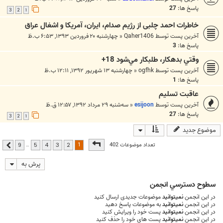
پاسخ ها:
27
3
2
1
خاطرات احمد چلبی از رژیم صدام، ایران، آمریکا و اشغال عراق
آخرین پست توسط
Qaher1406
«
چهارشنبه ۲۰ فروردین ۱۳۹۳, ۶:۵۳ ب.ظ
پاسخ ها:
3
وقتي بدهکار، طلبکار مي‌شود 18+
آخرین پست توسط
ogfhk
«
چهارشنبه ۱۳ شهریور ۱۳۹۲, ۱۲:۱۱ ب.ظ
پاسخ ها:
1
عاقبت تسليم
آخرین پست توسط
esijoon
«
سه‌شنبه ۲۹ مرداد ۱۳۹۲, ۱۲:۵۷ ق.ظ
پاسخ ها:
27
3
2
1
موضوع جدید
صفحه
1
از
9
1
تعداد موضوعات 402
…
9
5
4
3
2
بعدی
پرش به
سطوح دسترسي انجمن
در این انجمن
نمیتوانید
موضوعات جدیدی ارسال کنید
در این انجمن
نمیتوانید
به موضوعات پاسخ دهید
در این انجمن
نمیتوانید
پست خود را ویرایش کنید
در این انجمن
نمیتوانید
پست های خود را حذف کنید