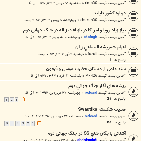
آخرین پست توسط
rima30
«
سه‌شنبه ۲۸ بهمن ۱۳۹۳, ۱۲:۳۸ ق.ظ
درباره کشور تایلند
آخرین پست توسط
shukuh30
«
چهارشنبه ۸ بهمن ۱۳۹۳, ۹:۵۳ ب.ظ
نیاز زیاد اروپا و امریکا در بازیافت زباله در جنگ جهانی دوم
آخرین پست توسط
shafagh
«
پنج‌شنبه ۲۰ شهریور ۱۳۹۳, ۱۲:۵۱ ق.ظ
اقوام همريشه التصاقي زبان
آخرین پست توسط
fuzuli
«
دوشنبه ۹ تیر ۱۳۹۳, ۷:۵۳ ب.ظ
پاسخ ها:
1
سند علمی از داستان حضرت موسی و فرعون
آخرین پست توسط
MF426
«
یک‌شنبه ۱۱ خرداد ۱۳۹۳, ۱۰:۳۱ ق.ظ
ريشه هاي آغاز جنگ جهاني دوم
آخرین پست توسط
redcard
«
چهارشنبه ۲۷ فروردین ۱۳۹۳, ۱:۰۰ ق.ظ
پاسخ ها:
25
3
2
1
صلیب شکسته Swastika
آخرین پست توسط
redcard
«
سه‌شنبه ۲۶ فروردین ۱۳۹۳, ۱۱:۳۷ ب.ظ
پاسخ ها:
63
6
5
4
3
2
1
آشنائي با يگان هاي SS در جنگ جهاني دوم
آخرین پست توسط
abdolmahdi
«
شنبه ۲۳ فروردین ۱۳۹۳, ۲:۰۸ ب.ظ