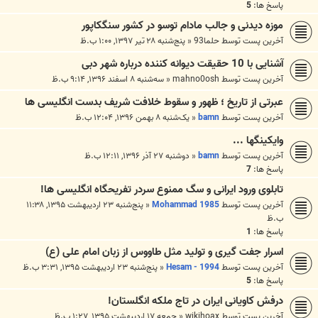
پاسخ ها:
5
موزه دیدنی و جالب مادام توسو در کشور سنگکاپور
آخرین پست توسط
حلما93
«
پنج‌شنبه ۲۸ تیر ۱۳۹۷, ۱:۰۰ ب.ظ
آشنایی با 10 حقیقت دیوانه کننده درباره شهر دبی
آخرین پست توسط
mahno0osh
«
سه‌شنبه ۸ اسفند ۱۳۹۶, ۹:۱۴ ب.ظ
عبرتی از تاریخ ؛ ظهور و سقوط خلافت شریف بدست انگلیسی ها
آخرین پست توسط
bamn
«
یک‌شنبه ۸ بهمن ۱۳۹۶, ۱۲:۰۴ ب.ظ
وایکینگها ...
آخرین پست توسط
bamn
«
دوشنبه ۲۷ آذر ۱۳۹۶, ۱۲:۱۱ ب.ظ
پاسخ ها:
7
تابلوی ورود ایرانی و سگ ممنوع سردر تفریحگاه انگلیسی ها!
آخرین پست توسط
Mohammad 1985
«
پنج‌شنبه ۲۳ اردیبهشت ۱۳۹۵, ۱۱:۳۸
ب.ظ
پاسخ ها:
1
اسرار جفت گیری و تولید مثل طاووس از زبان امام علی (ع)
آخرین پست توسط
Hesam - 1994
«
پنج‌شنبه ۲۳ اردیبهشت ۱۳۹۵, ۳:۳۱ ب.ظ
پاسخ ها:
5
درفش کاویانی ایران در تاج ملکه انگلستان!
آخرین پست توسط
wikihoax
«
جمعه ۱۷ اردیبهشت ۱۳۹۵, ۱:۲۷ ب.ظ