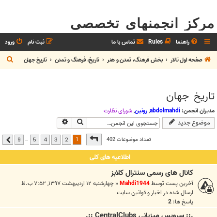
مرکز انجمنهای تخصصی
راهنما
Rules
تماس با ما
ثبت نام
ورود
ج
صفحه اول تالار
بخش فرهنگ، تمدن و هنر
تاريخ، فرهنگ و تمدن
تاريخ جهان
س
ت
تاريخ جهان
ج
و
مدیران انجمن:
abdolmahdi
,
رونین
,
شوراي نظارت
جستجو
جستجوی پیشرفته
موضوع جدید
صفحه
1
از
9
1
تعداد موضوعات 402
…
9
5
4
3
2
بعدی
اطلاعیه های کلی
کانال های رسمی سنترال کلابز
آخرین پست توسط
Mahdi1944
«
چهارشنبه ۱۲ اردیبهشت ۱۳۹۷, ۷:۵۲ ب.ظ
ارسال شده در
اخبار و قوانين سايت
پاسخ ها:
2
.:: سرويس ميزباني CentralClubs ::.