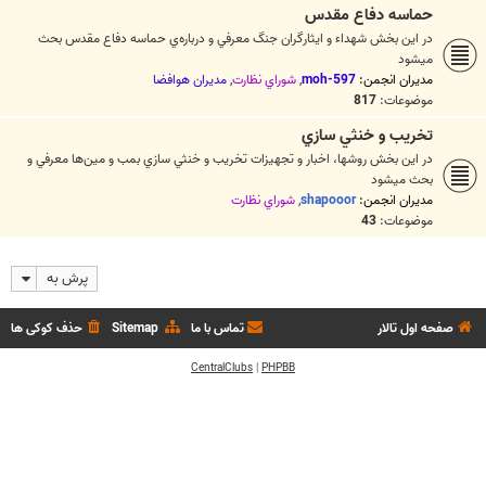
حماسه دفاع مقدس
در اين بخش شهداء و ايثارگران جنگ معرفي و درباره‌ي حماسه دفاع مقدس بحث
ميشود
مدیران انجمن:
moh-597
,
شوراي نظارت
,
مديران هوافضا
موضوعات:
817
تخريب و خنثي سازي
در اين بخش روشها، اخبار و تجهيزات تخريب و خنثي سازي بمب‌ و مين‌ها معرفي و
بحث ميشود
مدیران انجمن:
shapooor
,
شوراي نظارت
موضوعات:
43
پرش به
صفحه اول تالار
تماس با ما
Sitemap
حذف کوکی ها
CentralClubs
|
PHPBB