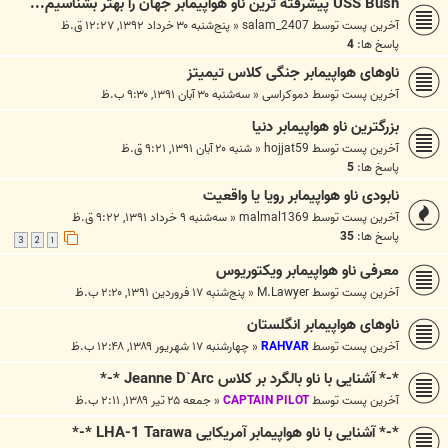
USS Bush پیشرفته ترین ناو هواپیمابر جهان را بهتر بشناسیم...
آخرین پست توسط
salam_2407
«
پنج‌شنبه ۳۰ خرداد ۱۳۹۲, ۱۲:۲۷ ق.ظ
پاسخ ها:
4
ناوهای هواپیمابر جنگی کلاس تیمیتز
آخرین پست توسط
دموکراسی
«
سه‌شنبه ۳۰ آبان ۱۳۹۱, ۹:۳۰ ب.ظ
بزرگترین ناو هواپیمابر دنیا
آخرین پست توسط
hojjat59
«
شنبه ۲۰ آبان ۱۳۹۱, ۹:۲۱ ق.ظ
پاسخ ها:
5
نابودی ناو هواپیمابر رویا یا واقعیت
آخرین پست توسط
malmal1369
«
سه‌شنبه ۹ خرداد ۱۳۹۱, ۹:۲۲ ق.ظ
پاسخ ها:
35
3
2
1
معرفی ناو هواپیمابر ویکتوریوس
آخرین پست توسط
M.Lawyer
«
پنج‌شنبه ۱۷ فروردین ۱۳۹۱, ۲:۲۰ ب.ظ
ناوهای هواپیمابر انگلستان
آخرین پست توسط
RAHVAR
«
چهارشنبه ۱۷ شهریور ۱۳۸۹, ۱۲:۴۸ ب.ظ
*-* آشنایی با ناو بالگرد بر کلاس Jeanne D`Arc *-*
آخرین پست توسط
CAPTAIN PILOT
«
جمعه ۲۵ تیر ۱۳۸۹, ۲:۱۱ ب.ظ
*-* آشنایی با ناو هواپیمابر آمریکایی LHA-1 Tarawa *-*