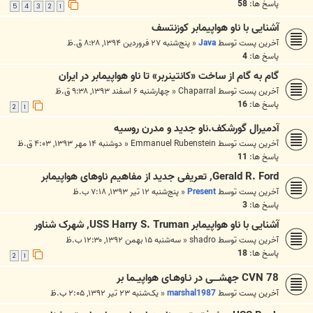
پاسخ ها:
58
5
4
3
2
1
آشنایی با ناو هواپیمابر کوزنتسف
آخرین پست توسط
Java
«
پنج‌شنبه ۲۷ فروردین ۱۳۹۴, ۸:۲۸ ق.ظ
پاسخ ها:
4
گام به گام از ساخت «کانتینربر» تا ناو هواپیمابر در ایران
آخرین پست توسط
Chaparral
«
چهارشنبه ۶ اسفند ۱۳۹۳, ۹:۳۸ ق.ظ
پاسخ ها:
16
2
1
آدميرال گورشكف.ناو جديد و مدرن روسيه
آخرین پست توسط
Emmanuel Rubenstein
«
دوشنبه ۱۴ مهر ۱۳۹۳, ۴:۰۳ ق.ظ
پاسخ ها:
11
Gerald R. Ford, تعریفی جدید از مفاهیم ناوهای هواپیمابر
آخرین پست توسط
Present
«
پنج‌شنبه ۱۲ تیر ۱۳۹۳, ۷:۱۸ ب.ظ
پاسخ ها:
3
آشنایی با ناو هواپیمابر USS Harry S. Truman, شهرک شناور
آخرین پست توسط
shadro
«
سه‌شنبه ۱۵ بهمن ۱۳۹۲, ۱۲:۳۰ ب.ظ
پاسخ ها:
18
2
1
CVN 78 جهشــــی در نـاوهـای هواپیــما بر
آخرین پست توسط
marshal1987
«
یک‌شنبه ۲۳ تیر ۱۳۹۲, ۲:۰۵ ب.ظ