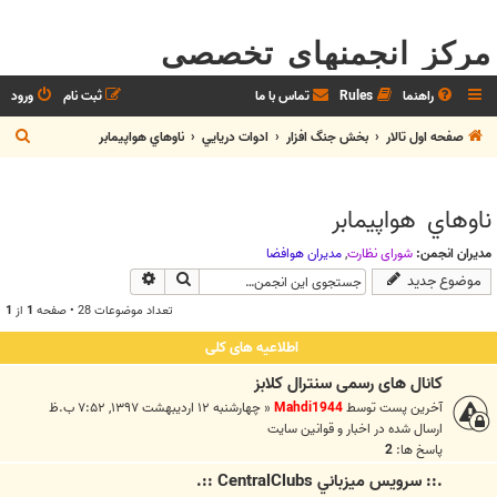
مرکز انجمنهای تخصصی
راهنما
Rules
تماس با ما
ثبت نام
ورود
ج
صفحه اول تالار
بخش جنگ افزار
ادوات دريايي
ناوهاي هواپيمابر
س
ت
ناوهاي هواپيمابر
ج
و
مدیران انجمن:
شوراي نظارت
,
مديران هوافضا
جستجو
جستجوی پیشرفته
موضوع جدید
تعداد موضوعات 28 • صفحه
1
از
1
اطلاعیه های کلی
کانال های رسمی سنترال کلابز
آخرین پست توسط
Mahdi1944
«
چهارشنبه ۱۲ اردیبهشت ۱۳۹۷, ۷:۵۲ ب.ظ
ارسال شده در
اخبار و قوانين سايت
پاسخ ها:
2
.:: سرويس ميزباني CentralClubs ::.