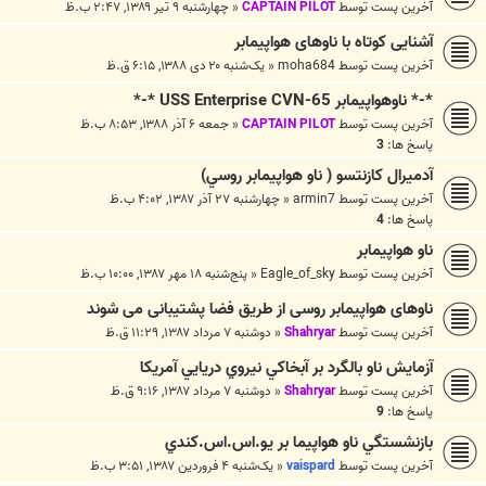
آخرین پست توسط
CAPTAIN PILOT
«
چهارشنبه ۹ تیر ۱۳۸۹, ۲:۴۷ ب.ظ
آشنایی کوتاه با ناوهای هواپیمابر
آخرین پست توسط
moha684
«
یک‌شنبه ۲۰ دی ۱۳۸۸, ۶:۱۵ ق.ظ
*-* ناوهواپیمابر USS Enterprise CVN-65 *-*
آخرین پست توسط
CAPTAIN PILOT
«
جمعه ۶ آذر ۱۳۸۸, ۸:۵۳ ب.ظ
پاسخ ها:
3
آدميرال کازنتسو ( ناو هواپيمابر روسي)
آخرین پست توسط
armin7
«
چهارشنبه ۲۷ آذر ۱۳۸۷, ۴:۰۲ ب.ظ
پاسخ ها:
4
ناو هواپيمابر
آخرین پست توسط
Eagle_of_sky
«
پنج‌شنبه ۱۸ مهر ۱۳۸۷, ۱۰:۰۰ ب.ظ
ناوهای هواپیمابر روسی از طریق فضا پشتیبانی می شوند
آخرین پست توسط
Shahryar
«
دوشنبه ۷ مرداد ۱۳۸۷, ۱۱:۲۹ ق.ظ
آزمايش ناو بالگرد بر آبخاکي نيروي دريايي آمريکا
آخرین پست توسط
Shahryar
«
دوشنبه ۷ مرداد ۱۳۸۷, ۹:۱۶ ق.ظ
پاسخ ها:
9
بازنشستگي ناو هواپيما بر يو.اس.اس.كندي
آخرین پست توسط
vaispard
«
یک‌شنبه ۴ فروردین ۱۳۸۷, ۳:۵۱ ب.ظ