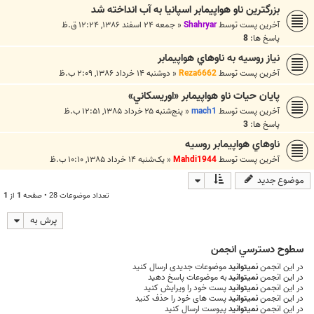
بزرگترين ناو هواپيمابر اسپانيا به آب انداخته شد
آخرین پست توسط
Shahryar
«
جمعه ۲۴ اسفند ۱۳۸۶, ۱۲:۲۴ ق.ظ
پاسخ ها:
8
نياز روسيه به ناوهاي هواپيمابر
آخرین پست توسط
Reza6662
«
دوشنبه ۱۴ خرداد ۱۳۸۶, ۲:۰۹ ب.ظ
پايان حيات ناو هواپيمابر «اوريسکاني»
آخرین پست توسط
mach1
«
پنج‌شنبه ۲۵ خرداد ۱۳۸۵, ۱۲:۵۱ ب.ظ
پاسخ ها:
3
ناوهاي هواپيمابر روسيه
آخرین پست توسط
Mahdi1944
«
یک‌شنبه ۱۴ خرداد ۱۳۸۵, ۱۰:۱۰ ب.ظ
موضوع جدید
تعداد موضوعات 28 • صفحه
1
از
1
پرش به
سطوح دسترسي انجمن
در این انجمن
نمیتوانید
موضوعات جدیدی ارسال کنید
در این انجمن
نمیتوانید
به موضوعات پاسخ دهید
در این انجمن
نمیتوانید
پست خود را ویرایش کنید
در این انجمن
نمیتوانید
پست های خود را حذف کنید
در این انجمن
نمیتوانید
پیوست ارسال کنید