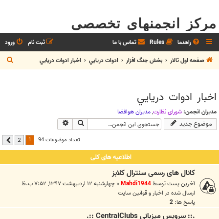
مرکز انجمنهای تخصصی
راهنما
Rules
تماس با ما
ثبت نام
ورود
ج
صفحه اول تالار
بخش جنگ افزار
ادوات دريايي
اخبار ادوات دريايي
س
ت
اخبار ادوات دريايي
ج
و
مدیران انجمن:
شوراي نظارت
,
مديران هوافضا
جستجو
جستجوی پیشرفته
موضوع جدید
1
تعداد موضوعات 94
2
بعدی
اطلاعیه های کلی
کانال های رسمی سنترال کلابز
آخرین پست توسط
Mahdi1944
«
چهارشنبه ۱۲ اردیبهشت ۱۳۹۷, ۷:۵۲ ب.ظ
ارسال شده در
اخبار و قوانين سايت
پاسخ ها:
2
.:: سرويس ميزباني CentralClubs ::.