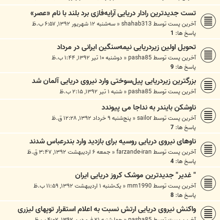
تست جدیدترین رادار دریایی آرایه‌فازی برد بلند با نام «عصر»
آخرین پست توسط
shahab313
«
سه‌شنبه ۱۲ شهریور ۱۳۹۲, ۶:۵۷ ب.ظ
پاسخ ها:
1
تحویل اولین زیردریایی نیمه‌سنگین ایرانی در مرداد
آخرین پست توسط
pasha85
«
دوشنبه ۱۰ تیر ۱۳۹۲, ۱:۴۴ ب.ظ
پاسخ ها:
9
بزرگترین زیردریایی پیل‌سوختی وارد نیروی دریایی آلمان شد
آخرین پست توسط
pasha85
«
شنبه ۱ تیر ۱۳۹۲, ۲:۱۵ ب.ظ
ناوشکن بایندر به نداجا می پیوندد
آخرین پست توسط
sailor
«
پنج‌شنبه ۹ خرداد ۱۳۹۲, ۱۲:۲۸ ق.ظ
پاسخ ها:
7
ناوهای نیروی دریایی روسیه برای بازدید وارد بندرعباس شدند
آخرین پست توسط
farzande-iran
«
جمعه ۶ اردیبهشت ۱۳۹۲, ۳:۴۷ ق.ظ
پاسخ ها:
4
" غدیر" جدیدترین موشک کروز دریایی ایران
آخرین پست توسط
mm1990
«
یک‌شنبه ۱ اردیبهشت ۱۳۹۲, ۱۱:۵۹ ب.ظ
پاسخ ها:
8
واکنش نيروی دريایی ارتش نسبت به اعلام استقرار توپهای ليزری
آخرین پست توسط
pasha85
«
چهارشنبه ۲۱ فروردین ۱۳۹۲, ۴:۰۲ ب.ظ