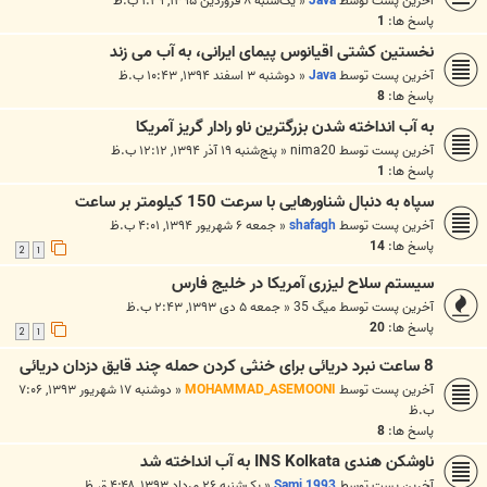
آخرین پست توسط
Java
«
یک‌شنبه ۸ فروردین ۱۳۹۵, ۱:۲۹ ب.ظ
پاسخ ها:
1
نخستین کشتی اقیانوس پیمای ایرانی، به آب می زند
آخرین پست توسط
Java
«
دوشنبه ۳ اسفند ۱۳۹۴, ۱۰:۴۳ ب.ظ
پاسخ ها:
8
به آب انداخته شدن بزرگترین ناو رادار گریز آمریکا
آخرین پست توسط
nima20
«
پنج‌شنبه ۱۹ آذر ۱۳۹۴, ۱۲:۱۲ ب.ظ
پاسخ ها:
1
سپاه به دنبال شناورهایی با سرعت 150 کیلومتر بر ساعت
آخرین پست توسط
shafagh
«
جمعه ۶ شهریور ۱۳۹۴, ۴:۰۱ ب.ظ
پاسخ ها:
14
2
1
سیستم سلاح لیزری آمریکا در خلیج فارس
آخرین پست توسط
میگ 35
«
جمعه ۵ دی ۱۳۹۳, ۲:۴۳ ب.ظ
پاسخ ها:
20
2
1
8 ساعت نبرد دریائی برای خنثی کردن حمله چند قایق دزدان دریائی
آخرین پست توسط
MOHAMMAD_ASEMOONI
«
دوشنبه ۱۷ شهریور ۱۳۹۳, ۷:۰۶
ب.ظ
پاسخ ها:
8
ناوشکن هندی INS Kolkata به آب انداخته شد
آخرین پست توسط
Sami 1993
«
یک‌شنبه ۲۶ مرداد ۱۳۹۳, ۴:۴۸ ق.ظ