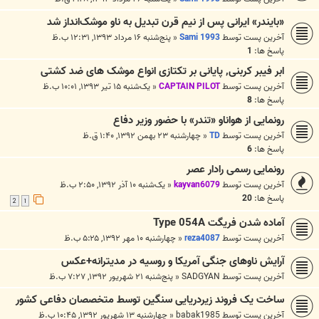
«بایندر» ایرانی پس از نیم قرن تبدیل به ناو موشک‌انداز شد
آخرین پست توسط
Sami 1993
«
پنج‌شنبه ۱۶ مرداد ۱۳۹۳, ۱۲:۳۱ ب.ظ
پاسخ ها:
1
ابر فیبر کربنی, پایانی بر تکتازی انواع موشک های ضد کشتی
آخرین پست توسط
CAPTAIN PILOT
«
یک‌شنبه ۱۵ تیر ۱۳۹۳, ۱۰:۰۱ ب.ظ
پاسخ ها:
8
رونمایی از هواناو «تندر» با حضور وزیر دفاع
آخرین پست توسط
TD
«
چهارشنبه ۲۳ بهمن ۱۳۹۲, ۱:۴۰ ق.ظ
پاسخ ها:
6
رونمایی رسمی رادار عصر
آخرین پست توسط
kayvan6079
«
یک‌شنبه ۱۰ آذر ۱۳۹۲, ۲:۵۰ ب.ظ
پاسخ ها:
20
2
1
آماده شدن فریگت Type 054A
آخرین پست توسط
reza4087
«
چهارشنبه ۱۰ مهر ۱۳۹۲, ۵:۲۵ ب.ظ
آرایش ناوهای جنگی آمریکا و روسیه در مدیترانه+عکس
آخرین پست توسط
SADGYAN
«
پنج‌شنبه ۲۱ شهریور ۱۳۹۲, ۷:۲۷ ب.ظ
ساخت یک فروند زیردریایی سنگین توسط متخصصان دفاعی کشور
آخرین پست توسط
babak1985
«
چهارشنبه ۱۳ شهریور ۱۳۹۲, ۱۰:۴۵ ب.ظ