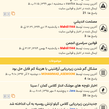
آخرین پست توسط
iranfox
«
سه‌شنبه ۱ مهر ۱۳۹۹, ۶:۱۵ ب.ظ
ارسال شده در
اخبار و قوانين سايت
پاسخ ها:
21
2
1
مصلحت انديشي
آخرین پست توسط
Mahdi1944
«
یک‌شنبه ۱۹ دی ۱۳۸۹, ۱۲:۳۱ ق.ظ
ارسال شده در
اخبار و قوانين سايت
پاسخ ها:
3
قوانين سراسري انجمن
آخرین پست توسط
Mahdi1944
«
یک‌شنبه ۹ بهمن ۱۳۸۴, ۳:۱۳ ق.ظ
ارسال شده در
اخبار و قوانين سايت
موضوعات
مشکل گم شدن زیردریایی آرژانتینی با هزینهٔ کم قابل حل بود
آخرین پست توسط
MOHAMMAD_ASEMOONI
«
دوشنبه ۶ آذر ۱۳۹۶, ۹:۱۰ ب.ظ
پاسخ ها:
4
اخبار ناوچه های موشک انداز کلاس کمان / سینا
آخرین پست توسط
Java
«
پنج‌شنبه ۸ مهر ۱۳۹۵, ۸:۰۸ ب.ظ
پاسخ ها:
20
2
1
جدیدترین زیردریایی کلاس کیلو ارتش روسیه به آب انداخته شد