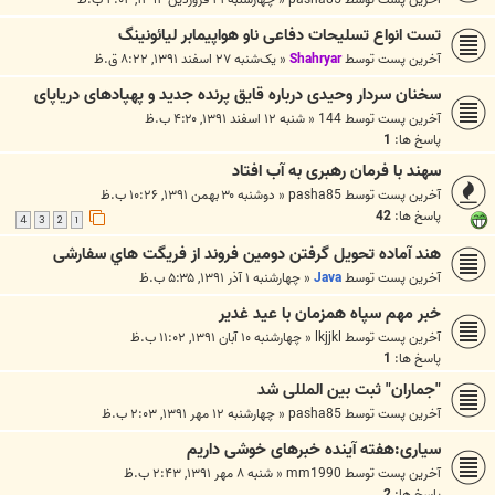
تست انواع تسلیحات دفاعی ناو هواپیمابر لیائونینگ
آخرین پست توسط
Shahryar
«
یک‌شنبه ۲۷ اسفند ۱۳۹۱, ۸:۲۲ ق.ظ
سخنان سردار وحیدی درباره قایق پرنده جدید و پهپادهای دریاپای
آخرین پست توسط
144
«
شنبه ۱۲ اسفند ۱۳۹۱, ۴:۲۰ ب.ظ
پاسخ ها:
1
سهند با فرمان رهبری به آب افتاد
آخرین پست توسط
pasha85
«
دوشنبه ۳۰ بهمن ۱۳۹۱, ۱۰:۲۶ ب.ظ
پاسخ ها:
42
4
3
2
1
هند آماده تحويل گرفتن دومين فروند از فريگت هاي سفارشی
آخرین پست توسط
Java
«
چهارشنبه ۱ آذر ۱۳۹۱, ۵:۳۵ ب.ظ
خبر مهم سپاه همزمان با عید غدیر
آخرین پست توسط
lkjjkl
«
چهارشنبه ۱۰ آبان ۱۳۹۱, ۱۱:۰۲ ب.ظ
پاسخ ها:
1
"جماران" ثبت بین المللی شد
آخرین پست توسط
pasha85
«
چهارشنبه ۱۲ مهر ۱۳۹۱, ۲:۰۳ ب.ظ
سیاری:هفته آینده خبرهای خوشی داریم
آخرین پست توسط
mm1990
«
شنبه ۸ مهر ۱۳۹۱, ۲:۴۳ ب.ظ
پاسخ ها:
2