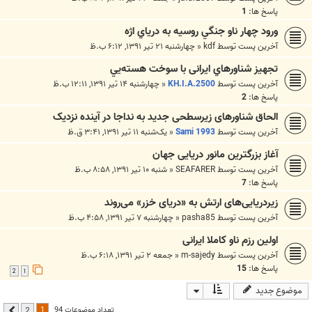
پاسخ ها:
1
ورود چهار ناو جنگي روسيه به درياي اژه
آخرین پست توسط
kdf
«
چهارشنبه ۲۱ تیر ۱۳۹۱, ۶:۱۲ ب.ظ
تجهیز شناورهاي ایرانی با سوخت هسته‌يي
آخرین پست توسط
KH.I.A.2500
«
چهارشنبه ۱۴ تیر ۱۳۹۱, ۱۲:۱۱ ب.ظ
پاسخ ها:
2
الحاق شناورهای زیرسطحی جدید به نداجا در آینده نزدیک
آخرین پست توسط
Sami 1993
«
یک‌شنبه ۱۱ تیر ۱۳۹۱, ۳:۴۱ ق.ظ
آغاز بزرگترین مانور دریایی جهان
آخرین پست توسط
SEAFARER
«
شنبه ۱۰ تیر ۱۳۹۱, ۸:۵۸ ب.ظ
پاسخ ها:
7
زیردریایی‌های ارتش به «دریای خزر» می‌روند
آخرین پست توسط
pasha85
«
چهارشنبه ۷ تیر ۱۳۹۱, ۴:۵۸ ب.ظ
اولین رزم ناو کاملا ایرانی
آخرین پست توسط
m-sajedy
«
جمعه ۲ تیر ۱۳۹۱, ۶:۱۸ ب.ظ
پاسخ ها:
15
2
1
موضوع جدید
1
تعداد موضوعات 94
2
بعدی