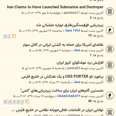
Iran Claims to Have Launched Submarine and Destroyer
آخرین پست توسط
apadana11
«
چهارشنبه ۵ مهر ۱۳۹۱, ۶:۰۲ ب.ظ
پاسخ ها:
2
زیردریایی فوق‌سنگین‌طارق دوباره عملیاتی شد
آخرین پست توسط
Sami 1993
«
سه‌شنبه ۲۸ شهریور ۱۳۹۱, ۷:۲۰ ب.ظ
پاسخ ها:
19
2
1
تقاضای آمریکا برای حمله به کشتی ایرانی در کانل سوئز
آخرین پست توسط
Java
«
دوشنبه ۶ شهریور ۱۳۹۱, ۵:۵۶ ب.ظ
پاسخ ها:
1
افزایش برد موشکهای کروز ایران
آخرین پست توسط
pasha85
«
یک‌شنبه ۵ شهریور ۱۳۹۱, ۱۰:۰۳ ق.ظ
برخورد ناو USS PORTER و یک نفتکش در خلیج فارس
آخرین پست توسط
Java
«
یک‌شنبه ۲۲ مرداد ۱۳۹۱, ۵:۴۱ ب.ظ
نخستین گام‌های ایران برای ساخت زیردریایی‌های "اتمی"
آخرین پست توسط
HASAN BARATY
«
پنج‌شنبه ۱۹ مرداد ۱۳۹۱, ۳:۱۲ ب.ظ
پاسخ ها:
48
5
4
3
2
1
توانایی ایران در اقدامات تلافی‌جویانه نظامی در خلیج فارس ...
آخرین پست توسط
dolphine
«
شنبه ۷ مرداد ۱۳۹۱, ۱۲:۲۱ ب.ظ