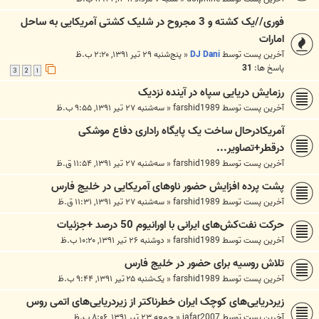
فوری//یک کشته و 3 مجروح در شلیک کشتی آمریکایی به ساحل
امارات
آخرین پست توسط
DJ Dani
«
پنج‌شنبه ۲۹ تیر ۱۳۹۱, ۲:۲۰ ب.ظ
پاسخ ها:
31
3
2
1
رزمایش دریایی سپاه در آینده نزدیک
آخرین پست توسط
farshid1989
«
سه‌شنبه ۲۷ تیر ۱۳۹۱, ۹:۵۵ ب.ظ
آمریکادرحال ساخت یک پایگاه راداری دفاع موشکی
درقطر+تصاویر...
آخرین پست توسط
farshid1989
«
سه‌شنبه ۲۷ تیر ۱۳۹۱, ۱۱:۵۴ ق.ظ
پشت پرده افزایش حضور ناوهای آمریکایی‌ در خلیج فارس
آخرین پست توسط
farshid1989
«
سه‌شنبه ۲۷ تیر ۱۳۹۱, ۱۱:۳۱ ق.ظ
حرکت نفت‌کش‌های ایرانی با اورانیوم 50 درصد +جزئیات
آخرین پست توسط
farshid1989
«
دوشنبه ۲۶ تیر ۱۳۹۱, ۱۰:۲۰ ب.ظ
تلاش روسیه برای حضور در خلیج فارس
آخرین پست توسط
farshid1989
«
یک‌شنبه ۲۵ تیر ۱۳۹۱, ۹:۴۴ ب.ظ
زیردریایی‌های کوچک ایران خطرناکتر از زیردریایی‌های اتمی روس
آخرین پست توسط
jafar2007
«
جمعه ۲۳ تیر ۱۳۹۱, ۸:۰۶ ب.ظ