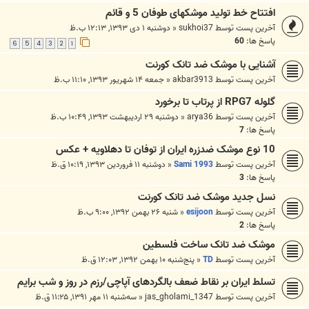
افتتاح خط تولید موشکهای طوفان 5 و قائم
آخرین پست توسط
sukhoi37
«
دوشنبه ۱ دی ۱۳۹۳, ۱۲:۱۳ ب.ظ
پاسخ ها:
60
6
5
4
3
2
1
آشنایی با موشک ضد تانک کورنت
آخرین پست توسط
akbar3913
«
جمعه ۱۴ شهریور ۱۳۹۳, ۱۱:۱۰ ب.ظ
گلوله RPG7 از پرتاب تا برخورد
آخرین پست توسط
arya36
«
دوشنبه ۲۹ اردیبهشت ۱۳۹۳, ۱۰:۴۹ ب.ظ
پاسخ ها:
7
10 نوع موشک ضدزره ایران از توفان تا دهلاویه + عکس
آخرین پست توسط
Sami 1993
«
دوشنبه ۱۱ فروردین ۱۳۹۳, ۱۰:۱۹ ق.ظ
پاسخ ها:
3
نسل جدید موشک ضد تانک کورنت
آخرین پست توسط
esijoon
«
شنبه ۲۶ بهمن ۱۳۹۲, ۹:۰۰ ب.ظ
پاسخ ها:
2
موشک ضد تانک ساخت فلسطین
آخرین پست توسط
TD
«
پنج‌شنبه ۱۰ بهمن ۱۳۹۲, ۱۲:۰۳ ق.ظ
تسلط ایران بر نقاط ضعف بالگردهای آپاچی/رزم در روز و شب برایم
آخرین پست توسط
jas_gholami_1347
«
سه‌شنبه ۱۱ مهر ۱۳۹۱, ۱۱:۲۵ ق.ظ