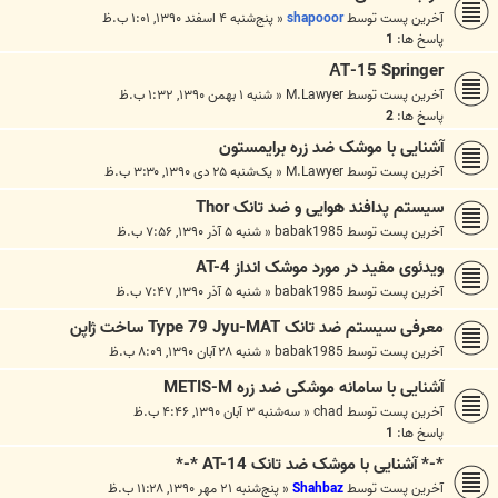
آخرین پست توسط
shapooor
«
پنج‌شنبه ۴ اسفند ۱۳۹۰, ۱:۰۱ ب.ظ
پاسخ ها:
1
АТ-15 Springer
آخرین پست توسط
M.Lawyer
«
شنبه ۱ بهمن ۱۳۹۰, ۱:۳۲ ب.ظ
پاسخ ها:
2
آشنایی با موشک ضد زره برایمستون
آخرین پست توسط
M.Lawyer
«
یک‌شنبه ۲۵ دی ۱۳۹۰, ۳:۳۰ ب.ظ
سیستم پدافند هوایی و ضد تانک Thor
آخرین پست توسط
babak1985
«
شنبه ۵ آذر ۱۳۹۰, ۷:۵۶ ب.ظ
ویدئوی مفید در مورد موشک انداز AT-4
آخرین پست توسط
babak1985
«
شنبه ۵ آذر ۱۳۹۰, ۷:۴۷ ب.ظ
معرفی سیستم ضد تانک Type 79 Jyu-MAT ساخت ژاپن
آخرین پست توسط
babak1985
«
شنبه ۲۸ آبان ۱۳۹۰, ۸:۰۹ ب.ظ
آشنایی با سامانه موشکی ضد زره METIS-M
آخرین پست توسط
chad
«
سه‌شنبه ۳ آبان ۱۳۹۰, ۴:۴۶ ب.ظ
پاسخ ها:
1
*-* آشنایی با موشک ضد تانک AT-14 *-*
آخرین پست توسط
Shahbaz
«
پنج‌شنبه ۲۱ مهر ۱۳۹۰, ۱۱:۲۸ ب.ظ