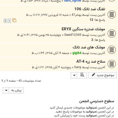
آخرین پست توسط
sand_fighter
«
پنج‌شنبه ۱ مرداد ۱۳۸۸, ۱:۵۳ ق.ظ
تفنگ ضد تانک 106
آخرین پست توسط
بهنام41
«
شنبه ۱۷ فروردین ۱۳۸۷, ۱۱:۲۷ ب.ظ
پاسخ ها:
12
2
1
موشك ضدزره سنگين ERYX
آخرین پست توسط
Saeid12345
«
چهارشنبه ۲۵ بهمن ۱۳۸۵, ۱۱:۴۱ ق.ظ
پاسخ ها:
2
موشک های ضد تانک
آخرین پست توسط
gigi64
«
جمعه ۱۹ آبان ۱۳۸۵, ۱:۴۴ ب.ظ
سلاح ضد زره AT-4
آخرین پست توسط
hany
«
پنج‌شنبه ۴ آبان ۱۳۸۵, ۱:۲۲ ق.ظ
موضوع جدید
تعداد موضوعات 43 • صفحه
1
از
1
پرش به
سطوح دسترسي انجمن
در این انجمن
نمیتوانید
موضوعات جدیدی ارسال کنید
در این انجمن
نمیتوانید
به موضوعات پاسخ دهید
در این انجمن
نمیتوانید
پست خود را ویرایش کنید