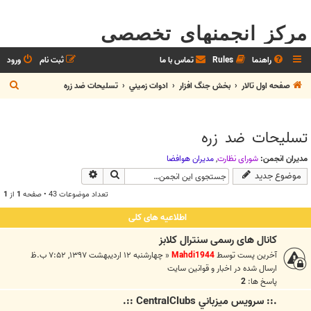
مرکز انجمنهای تخصصی
راهنما
Rules
تماس با ما
ثبت نام
ورود
ج
صفحه اول تالار
بخش جنگ افزار
ادوات زميني
تسليحات ضد زره
س
ت
تسليحات ضد زره
ج
و
مدیران انجمن:
شوراي نظارت
,
مديران هوافضا
جستجو
جستجوی پیشرفته
موضوع جدید
تعداد موضوعات 43 • صفحه
1
از
1
اطلاعیه های کلی
کانال های رسمی سنترال کلابز
آخرین پست توسط
Mahdi1944
«
چهارشنبه ۱۲ اردیبهشت ۱۳۹۷, ۷:۵۲ ب.ظ
ارسال شده در
اخبار و قوانين سايت
پاسخ ها:
2
.:: سرويس ميزباني CentralClubs ::.