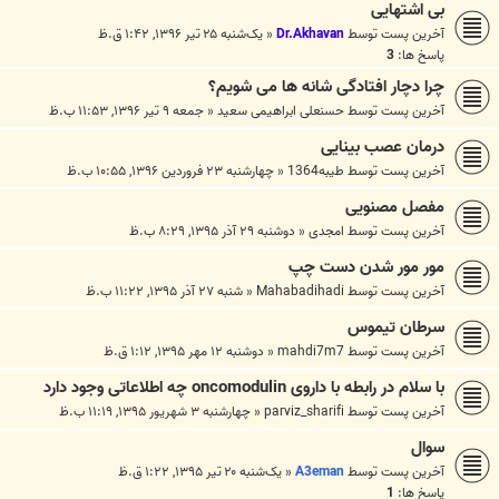
بی اشتهایی
آخرین پست توسط
Dr.Akhavan
«
یک‌شنبه ۲۵ تیر ۱۳۹۶, ۱:۴۲ ق.ظ
پاسخ ها:
3
چرا دچار افتادگی شانه ها می شویم؟
آخرین پست توسط
حسنعلی ابراهیمی سعید
«
جمعه ۹ تیر ۱۳۹۶, ۱۱:۵۳ ب.ظ
درمان عصب بینایی
آخرین پست توسط
طیبه1364
«
چهارشنبه ۲۳ فروردین ۱۳۹۶, ۱۰:۵۵ ب.ظ
مفصل مصنویی
آخرین پست توسط
امجدی
«
دوشنبه ۲۹ آذر ۱۳۹۵, ۸:۲۹ ب.ظ
مور مور شدن دست چپ
آخرین پست توسط
Mahabadihadi
«
شنبه ۲۷ آذر ۱۳۹۵, ۱۱:۲۲ ب.ظ
سرطان تیموس
آخرین پست توسط
mahdi7m7
«
دوشنبه ۱۲ مهر ۱۳۹۵, ۱:۱۲ ق.ظ
با سلام در رابطه با داروی oncomodulin چه اطلاعاتی وجود دارد
آخرین پست توسط
parviz_sharifi
«
چهارشنبه ۳ شهریور ۱۳۹۵, ۱۱:۱۹ ب.ظ
سوال
آخرین پست توسط
A3eman
«
یک‌شنبه ۲۰ تیر ۱۳۹۵, ۱:۲۲ ق.ظ
پاسخ ها:
1