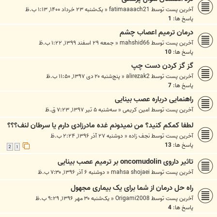
آخرین پست توسط
fatimaaaach21
«
یک‌شنبه ۲۳ خرداد ۱۴۰۰, ۱:۱۳ ب.ظ
پاسخ ها:
1
درمان ترمیم اعصاب چشم
آخرین پست توسط
mahshid66
«
جمعه ۲۹ اسفند ۱۳۹۹, ۱:۲۲ ب.ظ
پاسخ ها:
10
گز گز کردن دست چپ
آخرین پست توسط
alirezak2
«
پنج‌شنبه ۲۰ دی ۱۳۹۷, ۱۱:۵۰ ب.ظ
پاسخ ها:
7
راهنمایی درباره عصب بینایی
آخرین پست توسط
امین کریمی
«
سه‌شنبه ۵ تیر ۱۳۹۷, ۷:۲۳ ق.ظ
لطفا کمکم کنید؟ من نمیدونم غده مادرزادی دارم یا سرطان لنف؟؟؟
آخرین پست توسط
نجف زاده
«
دوشنبه ۲۷ آذر ۱۳۹۶, ۲:۲۴ ب.ظ
پاسخ ها:
13
2
1
تاثیر داروی oncomudolin بر ترمیم عصب بینایی
آخرین پست توسط
mahsa shojaei
«
دوشنبه ۶ آذر ۱۳۹۶, ۷:۳۰ ب.ظ
راه حل درمان از شما برای یک بیماری مجهول
آخرین پست توسط
Origami2008
«
یک‌شنبه ۳۰ مهر ۱۳۹۶, ۹:۲۹ ب.ظ
پاسخ ها:
4