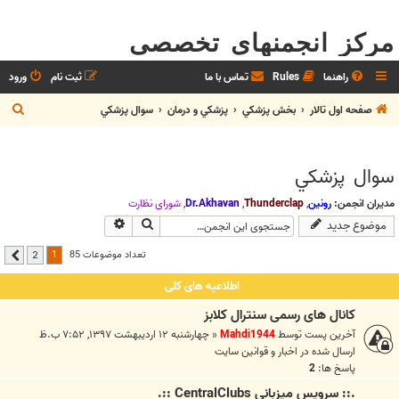
مرکز انجمنهای تخصصی
راهنما
Rules
تماس با ما
ثبت نام
ورود
ج
صفحه اول تالار
بخش پزشکي
پزشكي و درمان
سوال پزشکي
س
ت
سوال پزشکي
ج
و
مدیران انجمن:
رونین
,
Thunderclap
,
Dr.Akhavan
,
شوراي نظارت
جستجو
جستجوی پیشرفته
موضوع جدید
1
تعداد موضوعات 85
2
بعدی
اطلاعیه های کلی
کانال های رسمی سنترال کلابز
آخرین پست توسط
Mahdi1944
«
چهارشنبه ۱۲ اردیبهشت ۱۳۹۷, ۷:۵۲ ب.ظ
ارسال شده در
اخبار و قوانين سايت
پاسخ ها:
2
.:: سرويس ميزباني CentralClubs ::.