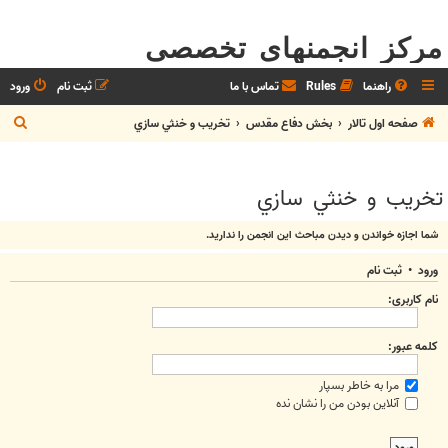
مرکز انجمنهای تخصصی
راهنما
Rules
تماس با ما
ثبت نام
ورود
ج
صفحه اول تالار
بخش دفاع مقدس
تخريب و خنثي سازي
س
ت
تخريب و خنثي سازي
ج
و
شما اجازه خواندن و دیدن مباحث اين انجمن را نداريد.
ورود
•
ثبت نام
نام کاربری:
کلمه عبور:
مرا به خاطر بسپار
آنلاین بودن من را نشان نده