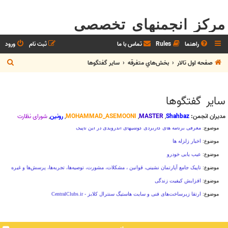
مرکز انجمنهای تخصصی
راهنما
Rules
تماس با ما
ثبت نام
ورود
ج
صفحه اول تالار
بخش‌‌هاي متفرقه
ساير گفتگوها
س
ت
ساير گفتگوها
ج
و
مدیران انجمن:
Shahbaz
,
MASTER
,
MOHAMMAD_ASEMOONI
,
رونین
,
شوراي نظارت