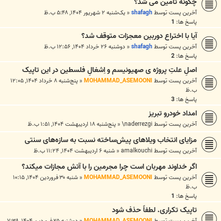
چگونه تامین می شد؟
آخرین پست توسط
shafagh
«
یک‌شنبه ۲ شهریور ۱۴۰۴, ۵:۴۸ ب.ظ
پاسخ ها:
1
آیا با اختراع دوربین معجزات متوقف شد؟
آخرین پست توسط
shafagh
«
دوشنبه ۲۶ خرداد ۱۴۰۴, ۱۲:۵۶ ب.ظ
پاسخ ها:
2
اصلِ علتِ پروژه ی صهیونیسم و اِشغالِ فلسطین در این تاپیک
آخرین پست توسط
MOHAMMAD_ASEMOONI
«
پنج‌شنبه ۸ خرداد ۱۴۰۴, ۱۲:۰۵
ب.ظ
پاسخ ها:
3
امداد خودرو تبریز
آخرین پست توسط
naderrezgi\
«
پنج‌شنبه ۱۸ اردیبهشت ۱۴۰۴, ۱:۵۱ ب.ظ
مزایای انتخاب ویلاهای پیش‌ساخته نسبت به سازه‌های سنتی
آخرین پست توسط
amalkouchi
«
شنبه ۶ اردیبهشت ۱۴۰۴, ۱۱:۲۴ ب.ظ
اگر خداوند مهربان است چرا مجرمین را با آتش مجازات میکند؟
آخرین پست توسط
MOHAMMAD_ASEMOONI
«
شنبه ۳۰ فروردین ۱۴۰۴, ۱۰:۱۵
ب.ظ
پاسخ ها:
1
تاپیک تکراری. لطفاً حذف شود
آخرین پست توسط
MOHAMMAD_ASEMOONI
«
دوشنبه ۲۵ فروردین ۱۴۰۴, ۷:۳۸