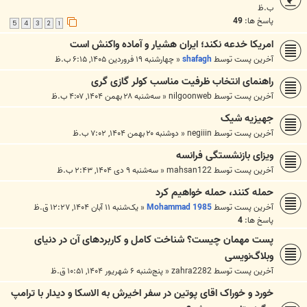
ب.ظ
پاسخ ها:
49
5
4
3
2
1
امریکا خدعه نکند؛ ایران هشیار و آماده واکنش است
آخرین پست توسط
shafagh
«
چهارشنبه ۱۹ فروردین ۱۴۰۵, ۶:۱۵ ب.ظ
راهنمای انتخاب ظرفیت مناسب کولر گازی گری
آخرین پست توسط
nilgoonweb
«
سه‌شنبه ۲۸ بهمن ۱۴۰۴, ۴:۰۷ ب.ظ
جهیزیه شیک
آخرین پست توسط
negiiin
«
دوشنبه ۲۰ بهمن ۱۴۰۴, ۷:۰۲ ب.ظ
ویزای بازنشستگی فرانسه
آخرین پست توسط
mahsan122
«
سه‌شنبه ۹ دی ۱۴۰۴, ۲:۴۳ ب.ظ
حمله کنند، حمله خواهیم کرد
آخرین پست توسط
Mohammad 1985
«
یک‌شنبه ۱۱ آبان ۱۴۰۴, ۱۲:۲۷ ق.ظ
پاسخ ها:
4
پست مهمان چیست؟ شناخت کامل و کاربردهای آن در دنیای
وبلاگ‌نویسی
آخرین پست توسط
zahra2282
«
پنج‌شنبه ۶ شهریور ۱۴۰۴, ۱۰:۵۱ ق.ظ
خورد و خوراک اقای پوتین در سفر اخیرش به الاسکا و دیدار با ترامپ