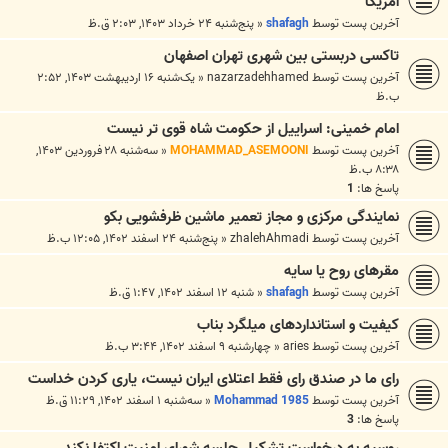
امریکا
آخرین پست توسط
shafagh
«
پنج‌شنبه ۲۴ خرداد ۱۴۰۳, ۲:۰۳ ق.ظ
تاکسی دربستی بین شهری تهران اصفهان
آخرین پست توسط
nazarzadehhamed
«
یک‌شنبه ۱۶ اردیبهشت ۱۴۰۳, ۲:۵۲
ب.ظ
امام خمینی: اسراییل از حکومت شاه قوی تر نیست
آخرین پست توسط
MOHAMMAD_ASEMOONI
«
سه‌شنبه ۲۸ فروردین ۱۴۰۳,
۸:۳۸ ب.ظ
پاسخ ها:
1
نمایندگی مرکزی و مجاز تعمیر ماشین ظرفشویی بکو
آخرین پست توسط
zhalehAhmadi
«
پنج‌شنبه ۲۴ اسفند ۱۴۰۲, ۱۲:۰۵ ب.ظ
مقرهای روح یا سایه
آخرین پست توسط
shafagh
«
شنبه ۱۲ اسفند ۱۴۰۲, ۱:۴۷ ق.ظ
کیفیت و استانداردهای میلگرد بناب
آخرین پست توسط
aries
«
چهارشنبه ۹ اسفند ۱۴۰۲, ۳:۴۴ ب.ظ
رای ما در صندق رای فقط اعتلای ایران نیست، یاری کردن خداست
آخرین پست توسط
Mohammad 1985
«
سه‌شنبه ۱ اسفند ۱۴۰۲, ۱۱:۲۹ ق.ظ
پاسخ ها:
3
روسیه به درخواست تشکیل جلسه شورای امنیت اکتفا نکند