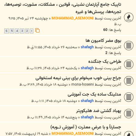
تاپیک جامع آپارتمان نشینی، قوانین ، مشکلات، مشورت، توصیه‌ها،
تجربه‌ها، پرسش‌ها و غیره
آخرین پست توسط
MOHAMMAD_ASEMOONI
«
چهارشنبه ۲۴ تیر ۱۴۰۵, ۹:۲۵
ب.ظ
پاسخ ها:
60
6
5
4
3
2
1
بوق مضر کامیون ها
آخرین پست توسط
shafagh
«
سه‌شنبه ۲۶ خرداد ۱۴۰۵, ۱۱:۵۵ ق.ظ
پاسخ ها:
2
طراحی یک جنگنده
آخرین پست توسط
shafagh
«
یک‌شنبه ۲۴ خرداد ۱۴۰۵, ۱۱:۳۸ ب.ظ
جراح بینی خوب میخوام برای بینی نیمه استخوانی
آخرین پست توسط
mona-hoseini
«
دوشنبه ۱۸ خرداد ۱۴۰۵, ۳:۲۸ ب.ظ
مدلینگ ساده یک جت آموزشی
آخرین پست توسط
shafagh
«
دوشنبه ۱۸ خرداد ۱۴۰۵, ۱:۱۱ ب.ظ
پهباد گشتی ضد هلیکوپتر
آخرین پست توسط
shafagh
«
پنج‌شنبه ۱۴ خرداد ۱۴۰۵, ۱۱:۴۹ ب.ظ
جسارتاً و با عرضِ معذرت ( آموزشِ تـــوبه)
آخرین پست توسط
MOHAMMAD_ASEMOONI
«
شنبه ۱۹ اردیبهشت ۱۴۰۵, ۷:۵۷