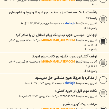
ب.ظ
واقعیت یا یک سیاست بازی جدید بین امریکا و اروپا و کشورهای
وابسته؟
آخرین پست توسط
shafagh
«
دوشنبه ۱۸ فروردین ۱۴۰۴, ۱۲:۱۲ ق.ظ
پاسخ ها:
3
اوجالان، موسس حزب پ.پ.ک پیام انحلال ان را صادر کرد
آخرین پست توسط
MOHAMMAD_ASEMOONI
«
یک‌شنبه ۱۷ فروردین ۱۴۰۴,
۱۲:۱۵ ب.ظ
پاسخ ها:
1
توقف آتشباری یمن، انگیزه ای کاذب برای امریکا
آخرین پست توسط
MOHAMMAD_ASEMOONI
«
سه‌شنبه ۱۲ فروردین ۱۴۰۴,
۱۱:۴۶ ق.ظ
پاسخ ها:
3
از مذاکره با آمریکا هیچ مشکلی حل نمی‌شود
آخرین پست توسط
shafagh
«
جمعه ۱۹ بهمن ۱۴۰۳, ۲:۳۷ ب.ظ
نکات مهم قبل از خرید کفش:
آخرین پست توسط
vizonshoes
«
یک‌شنبه ۷ بهمن ۱۴۰۳, ۵:۳۸ ب.ظ
مواظب بیت کوین باشیم