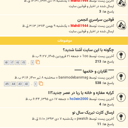
آخرین پست توسط
Mahdi1944
«
یک‌شنبه ۱۹ دی ۱۳۸۹, ۱۲:۳۱ ق.ظ
ارسال شده در
اخبار و قوانين سايت
پاسخ ها:
3
قوانين سراسري انجمن
آخرین پست توسط
Mahdi1944
«
یک‌شنبه ۹ بهمن ۱۳۸۴, ۳:۱۳ ق.ظ
ارسال شده در
اخبار و قوانين سايت
موضوعات
چگونه با اين سايت آشنا شديد؟
آخرین پست توسط
1oo
«
جمعه ۲۱ فروردین ۱۴۰۵, ۴:۲۷ ب.ظ
پاسخ ها:
213
18
17
16
15
1
…
"""" آقايان و خانمها """""
آخرین پست توسط
banimodebanimag
«
سه‌شنبه ۸ تیر ۱۴۰۰, ۳:۱۶ ب.ظ
پاسخ ها:
538
45
44
43
42
1
…
کرایه مغازه و خانه یا ربا در عصر جدید؟!!
آخرین پست توسط
ho3ein2000
«
جمعه ۱۷ دی ۱۳۹۵, ۶:۴۴ ب.ظ
پاسخ ها:
4
ارسال کارت تبريک سال نو
آخرین پست توسط
pwatch
«
یک‌شنبه ۷ دی ۱۳۹۳, ۱۱:۱۰ ق.ظ
پاسخ ها:
11