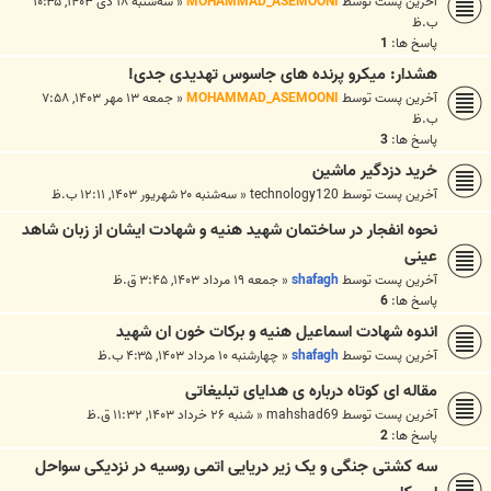
آخرین پست توسط
MOHAMMAD_ASEMOONI
«
سه‌شنبه ۱۸ دی ۱۴۰۳, ۱۰:۳۵
ب.ظ
پاسخ ها:
1
هشدار: میکرو پرنده های جاسوس تهدیدی جدی!
آخرین پست توسط
MOHAMMAD_ASEMOONI
«
جمعه ۱۳ مهر ۱۴۰۳, ۷:۵۸
ب.ظ
پاسخ ها:
3
خرید دزدگیر ماشین
آخرین پست توسط
technology120
«
سه‌شنبه ۲۰ شهریور ۱۴۰۳, ۱۲:۱۱ ب.ظ
نحوه انفجار در ساختمان شهید هنیه و شهادت ایشان از زبان شاهد
عینی
آخرین پست توسط
shafagh
«
جمعه ۱۹ مرداد ۱۴۰۳, ۳:۴۵ ق.ظ
پاسخ ها:
6
اندوه شهادت اسماعیل هنیه و برکات خون ان شهید
آخرین پست توسط
shafagh
«
چهارشنبه ۱۰ مرداد ۱۴۰۳, ۴:۳۵ ب.ظ
مقاله ای کوتاه درباره ی هدایای تبلیغاتی
آخرین پست توسط
mahshad69
«
شنبه ۲۶ خرداد ۱۴۰۳, ۱۱:۳۲ ق.ظ
پاسخ ها:
2
سه کشتی جنگی و یک زیر دریایی اتمی روسیه در نزدیکی سواحل