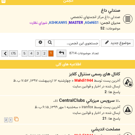
انجمن
صندلي داغ
صندلي داغ مرکز انجمنهاي تخصصي
مدیران انجمن:
AGeNiS1
,
MASTER
,
ASHKAN95
,
شوراي نظارت
موضوعات:
52
جستجو
جستجوی پیشرفته
موضوع جدید
صفحه
1
از
175
1
تعداد موضوعات 8714
…
175
5
4
3
2
بعدی
اطلاعیه های کلی
کانال های رسمی سنترال کلابز
آخرین پست توسط
Mahdi1944
«
چهارشنبه ۱۲ اردیبهشت ۱۳۹۷, ۷:۵۲ ب.ظ
ارسال شده در
اخبار و قوانين سايت
پاسخ ها:
2
.:: سرويس ميزباني CentralClubs ::.
آخرین پست توسط
iranfox
«
سه‌شنبه ۱ مهر ۱۳۹۹, ۶:۱۵ ب.ظ
ارسال شده در
اخبار و قوانين سايت
پاسخ ها:
21
2
1
مصلحت انديشي