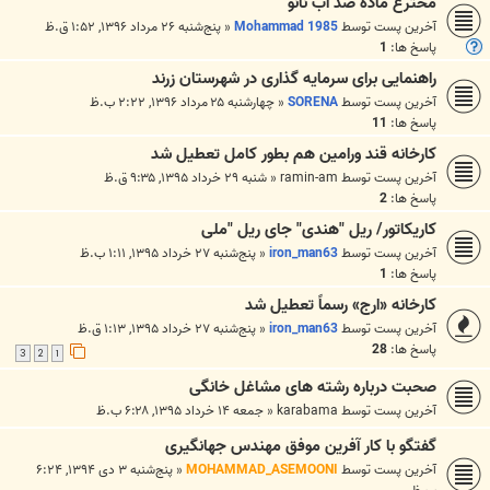
مخترع ماده ضد آب نانو
آخرین پست توسط
Mohammad 1985
«
پنج‌شنبه ۲۶ مرداد ۱۳۹۶, ۱:۵۲ ق.ظ
پاسخ ها:
1
راهنمایی برای سرمایه گذاری در شهرستان زرند
آخرین پست توسط
SORENA
«
چهارشنبه ۲۵ مرداد ۱۳۹۶, ۲:۲۲ ب.ظ
پاسخ ها:
11
کارخانه قند ورامین هم بطور کامل تعطیل شد
آخرین پست توسط
ramin-am
«
شنبه ۲۹ خرداد ۱۳۹۵, ۹:۳۵ ق.ظ
پاسخ ها:
2
کاریکاتور/ ریل "هندی" جای ریل "ملی
آخرین پست توسط
iron_man63
«
پنج‌شنبه ۲۷ خرداد ۱۳۹۵, ۱:۱۱ ب.ظ
پاسخ ها:
1
کارخانه «ارج» رسماً تعطیل شد
آخرین پست توسط
iron_man63
«
پنج‌شنبه ۲۷ خرداد ۱۳۹۵, ۱:۱۳ ق.ظ
پاسخ ها:
28
3
2
1
صحبت درباره رشته های مشاغل خانگی
آخرین پست توسط
karabama
«
جمعه ۱۴ خرداد ۱۳۹۵, ۶:۲۸ ب.ظ
گفتگو با کار آفرین موفق مهندس جهانگیری
آخرین پست توسط
MOHAMMAD_ASEMOONI
«
پنج‌شنبه ۳ دی ۱۳۹۴, ۶:۲۴