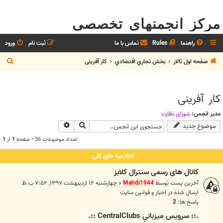
مرکز انجمنهای تخصصی
راهنما
Rules
تماس با ما
ثبت نام
ورود
ج
صفحه اول تالار
بخش تجاري اقتصادي
کار آفرینی
س
ت
کار آفرینی
ج
و
مدیر انجمن:
شوراي نظارت
جستجو
جستجوی پیشرفته
موضوع جدید
تعداد موضوعات 36 • صفحه
1
از
1
اطلاعیه های کلی
کانال های رسمی سنترال کلابز
آخرین پست توسط
Mahdi1944
«
چهارشنبه ۱۲ اردیبهشت ۱۳۹۷, ۷:۵۲ ب.ظ
ارسال شده در
اخبار و قوانين سايت
پاسخ ها:
2
.:: سرويس ميزباني CentralClubs ::.