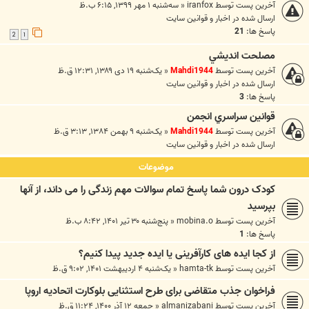
آخرین پست توسط
iranfox
«
سه‌شنبه ۱ مهر ۱۳۹۹, ۶:۱۵ ب.ظ
ارسال شده در
اخبار و قوانين سايت
پاسخ ها:
21
2
1
مصلحت انديشي
آخرین پست توسط
Mahdi1944
«
یک‌شنبه ۱۹ دی ۱۳۸۹, ۱۲:۳۱ ق.ظ
ارسال شده در
اخبار و قوانين سايت
پاسخ ها:
3
قوانين سراسري انجمن
آخرین پست توسط
Mahdi1944
«
یک‌شنبه ۹ بهمن ۱۳۸۴, ۳:۱۳ ق.ظ
ارسال شده در
اخبار و قوانين سايت
موضوعات
کودک درون شما پاسخ تمام سوالات مهم زندگی را می داند، از آنها
بپرسید
آخرین پست توسط
mobina.o
«
پنج‌شنبه ۳۰ تیر ۱۴۰۱, ۸:۴۲ ب.ظ
پاسخ ها:
1
از کجا ایده های کارآفرینی یا ایده جدید پیدا کنیم؟
آخرین پست توسط
hamta-tk
«
یک‌شنبه ۴ اردیبهشت ۱۴۰۱, ۹:۰۲ ق.ظ
فراخوان جذب متقاضی برای طرح استثنایی بلوکارت اتحادیه اروپا
آخرین پست توسط
almanizabani
«
جمعه ۱۲ آذر ۱۴۰۰, ۱۱:۲۴ ق.ظ