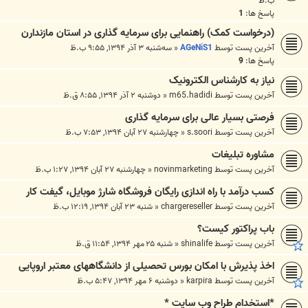
ب.ظ
پاسخ ها:
1
(درخواست کمک) راهنمایی برای سرمایه گذاری در استان مازندارن
آخرین پست توسط
AGeNiS1
«
سه‌شنبه ۳ آذر ۱۳۹۴, ۹:۵۵ ب.ظ
پاسخ ها:
9
نیاز به کارشناس الکترونیک
آخرین پست توسط
m65.hadidi
«
دوشنبه ۲ آذر ۱۳۹۴, ۸:۵۵ ق.ظ
فرصتی بسیار عالی برای سرمایه گذاری
آخرین پست توسط
s.soori
«
چهارشنبه ۲۷ آبان ۱۳۹۴, ۷:۵۳ ب.ظ
مشاوره تبلیغات
آخرین پست توسط
novinmarketing
«
چهارشنبه ۲۷ آبان ۱۳۹۴, ۱:۲۷ ب.ظ
کسب درآمد با راه اندازی رایگان فروشگاه شارژ موبایل، گیفت کار
آخرین پست توسط
chargereseller
«
شنبه ۲۳ آبان ۱۳۹۴, ۱۲:۱۹ ب.ظ
باب پراکتور کیست؟
آخرین پست توسط
shinalife
«
شنبه ۲۵ مهر ۱۳۹۴, ۱۱:۵۴ ق.ظ
اخذ پذیرش با امکان بورس تحصیلی از دانشگاههای معتبر اروپایی
آخرین پست توسط
karpira
«
دوشنبه ۶ مهر ۱۳۹۴, ۵:۴۷ ب.ظ
*استخدام طراح وب سایت *