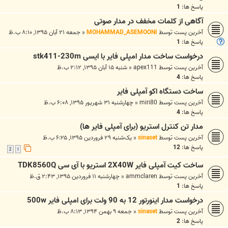
پاسخ ها:
1
آگاهی از کلمات مخفف در مدار صوتی
آخرین پست توسط
MOHAMMAD_ASEMOONI
«
جمعه ۲۱ آبان ۱۳۹۵, ۸:۱۰ ب.ظ
پاسخ ها:
1
درخواست ساخت مدار امپلی فایر با ایسی stk411-230m
آخرین پست توسط
apex111
«
شنبه ۱۵ آبان ۱۳۹۵, ۲:۱۲ ب.ظ
پاسخ ها:
4
ساخت دستگاه اکو آمپلی فایر
آخرین پست توسط
miri80
«
چهارشنبه ۳۱ شهریور ۱۳۹۵, ۶:۰۸ ب.ظ
پاسخ ها:
4
مدار تن کنترل استریو (برای آمپلی فایر ها)
آخرین پست توسط
sinaset
«
یک‌شنبه ۲۹ فروردین ۱۳۹۵, ۶:۲۵ ب.ظ
پاسخ ها:
12
2
1
ساخت کیت آمپلی فایر 2X40W استریو با آی سی TDK8560Q
آخرین پست توسط
ammclaren
«
چهارشنبه ۱۱ فروردین ۱۳۹۵, ۲:۴۳ ق.ظ
پاسخ ها:
1
درخواست مدار اینورتور 12 به 90 ولت برای امپلی فایر 500w
آخرین پست توسط
sinaset
«
جمعه ۹ بهمن ۱۳۹۴, ۸:۱۳ ب.ظ
پاسخ ها:
2