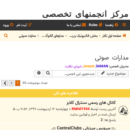
مرکز انجمنهای تخصصی
راهنما
Rules
تماس با ما
ثبت نام
ورود
ج
صفحه اول تالار
بخش الکترونيک و رباتیک
مدارهای آنالوگ و دیجیتال
مدارات صوتی
س
ت
مدارات صوتی
ج
و
مدیران انجمن:
SAMAN
,
sinaset
,
شوراي نظارت
جستجو
جستجوی پیشرفته
موضوع جدید
1
تعداد موضوعات 65
2
بعدی
اطلاعیه های کلی
کانال های رسمی سنترال کلابز
آخرین پست توسط
Mahdi1944
«
چهارشنبه ۱۲ اردیبهشت ۱۳۹۷, ۷:۵۲ ب.ظ
ارسال شده در
اخبار و قوانين سايت
پاسخ ها:
2
.:: سرويس ميزباني CentralClubs ::.