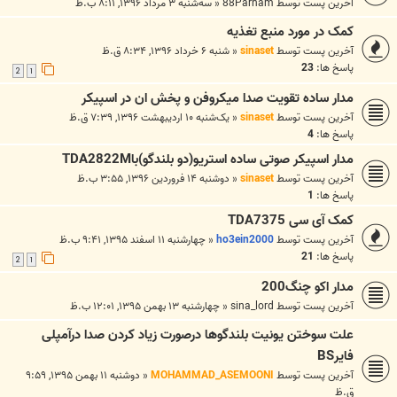
آخرین پست توسط
88Parham
«
سه‌شنبه ۳ مرداد ۱۳۹۶, ۸:۱۱ ب.ظ
کمک در مورد منبع تغذیه
آخرین پست توسط
sinaset
«
شنبه ۶ خرداد ۱۳۹۶, ۸:۳۴ ق.ظ
پاسخ ها:
23
2
1
مدار ساده تقویت صدا میکروفن و پخش ان در اسپیکر
آخرین پست توسط
sinaset
«
یک‌شنبه ۱۰ اردیبهشت ۱۳۹۶, ۷:۳۹ ق.ظ
پاسخ ها:
4
مدار اسپیکر صوتی ساده استریو(دو بلندگو)باTDA2822M
آخرین پست توسط
sinaset
«
دوشنبه ۱۴ فروردین ۱۳۹۶, ۳:۵۵ ب.ظ
پاسخ ها:
1
کمک آی سی TDA7375
آخرین پست توسط
ho3ein2000
«
چهارشنبه ۱۱ اسفند ۱۳۹۵, ۹:۴۱ ب.ظ
پاسخ ها:
21
2
1
مدار اکو چنگ200
آخرین پست توسط
sina_lord
«
چهارشنبه ۱۳ بهمن ۱۳۹۵, ۱۲:۰۱ ب.ظ
علت سوختن یونیت بلندگوها درصورت زیاد کردن صدا درآمپلی
فایرBS
آخرین پست توسط
MOHAMMAD_ASEMOONI
«
دوشنبه ۱۱ بهمن ۱۳۹۵, ۹:۵۹
ق.ظ