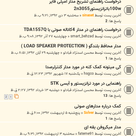
درخواست راهنمای تشریح مدار امپلی فایر
100wباترانزیستور2n3055
آخرین پست توسط
sinaset
«
سه‌شنبه ۳ دی ۱۳۹۲, ۹:۲۱ ب.ظ
پاسخ ها:
2
درخواست راهنمای در مدار 4کاناله صوتی با TDA1557Q
آخرین پست توسط
smart_behzad
«
چهارشنبه ۲۷ آذر ۱۳۹۲, ۹:۰۸ ب.ظ
مدار محافظ بلندگو ( LOAD SPEAKER PROTECTION )
آخرین پست توسط
محسن اسدنژاد قبادلو
«
چهارشنبه ۲۹ آبان ۱۳۹۲, ۸:۵۱ ب.ظ
پاسخ ها:
1
کی میتونه کمک کنه در مورد مدار کنترلرصدا
آخرین پست توسط
hsgco
«
یک‌شنبه ۱۷ شهریور ۱۳۹۲, ۱۲:۲۳ ق.ظ
راهنمایی در مورد ترانزیستور و آیسی STK
آخرین پست توسط
محسن اسدنژاد قبادلو
«
دوشنبه ۱۳ خرداد ۱۳۹۲, ۲:۲۷ ق.ظ
پاسخ ها:
13
2
1
کمک درباره مدارهای صوتی
آخرین پست توسط
Solver
«
پنج‌شنبه ۵ اردیبهشت ۱۳۹۲, ۶:۰۰ ق.ظ
پاسخ ها:
1
مدار میکروفن یقه ای
آخرین پست توسط
fateme91
«
سه‌شنبه ۳ اردیبهشت ۱۳۹۲, ۹:۳۱ ب.ظ