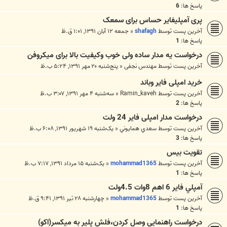
پاسخ ها:
6
پری آمپلیفایر حساس برای سمعک
آخرین پست توسط
shafagh
«
جمعه ۱۲ آبان ۱۳۹۱, ۱:۰۱ ق.ظ
پاسخ ها:
1
درخواست یه مدار ساده ولی خوب وکیفیت بالا برای میکروفن
آخرین پست توسط
مهندس نجفی
«
پنج‌شنبه ۲۰ مهر ۱۳۹۱, ۵:۲۴ ب.ظ
خرید امپلی فایر وباند
آخرین پست توسط
Ramin_kaveh
«
سه‌شنبه ۴ مهر ۱۳۹۱, ۳:۰۷ ب.ظ
پاسخ ها:
2
درخواست مدار امپلی فایر 24 ولت
آخرین پست توسط
سعدي همايوني
«
یک‌شنبه ۱۹ شهریور ۱۳۹۱, ۶:۰۸ ب.ظ
پاسخ ها:
3
تقویت بیس
آخرین پست توسط
mohammad1365
«
یک‌شنبه ۱۵ مرداد ۱۳۹۱, ۷:۱۷ ب.ظ
پاسخ ها:
1
آمپلي فاير 6 اهم 8وات 4.5ولت
آخرین پست توسط
mohammad1365
«
چهارشنبه ۲۸ تیر ۱۳۹۱, ۹:۴۱ ق.ظ
پاسخ ها:
1
درخواست راهنمایی وصل کردن،فلش پلیر به میکسر(اکو)