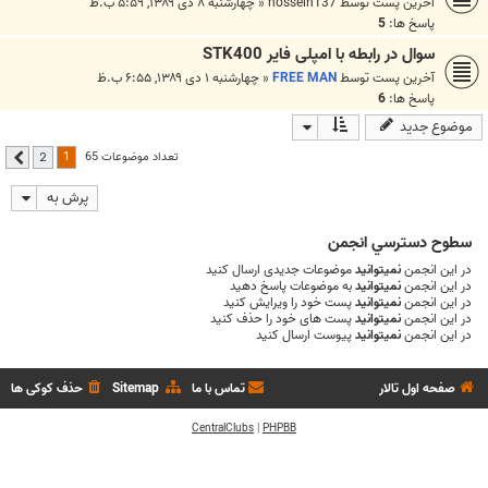
آخرین پست توسط
hossein137
«
چهارشنبه ۸ دی ۱۳۸۹, ۵:۵۹ ب.ظ
پاسخ ها:
5
سوال در رابطه با امپلی فایر STK400
آخرین پست توسط
FREE MAN
«
چهارشنبه ۱ دی ۱۳۸۹, ۶:۵۵ ب.ظ
پاسخ ها:
6
موضوع جدید
1
تعداد موضوعات 65
2
بعدی
پرش به
سطوح دسترسي انجمن
در این انجمن
نمیتوانید
موضوعات جدیدی ارسال کنید
در این انجمن
نمیتوانید
به موضوعات پاسخ دهید
در این انجمن
نمیتوانید
پست خود را ویرایش کنید
در این انجمن
نمیتوانید
پست های خود را حذف کنید
در این انجمن
نمیتوانید
پیوست ارسال کنید
صفحه اول تالار
تماس با ما
Sitemap
حذف کوکی ها
CentralClubs
|
PHPBB