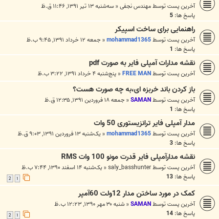
آخرین پست توسط
مهندس نجفی
«
سه‌شنبه ۱۳ تیر ۱۳۹۱, ۱۱:۴۶ ق.ظ
پاسخ ها:
5
راهنمایی برای ساخت اسپیکر
آخرین پست توسط
mohammad1365
«
جمعه ۱۲ خرداد ۱۳۹۱, ۹:۴۵ ب.ظ
پاسخ ها:
1
نقشه مدارات آمپلی فایر به صورت pdf
آخرین پست توسط
FREE MAN
«
پنج‌شنبه ۴ خرداد ۱۳۹۱, ۳:۲۲ ب.ظ
باز کردن باند خربزه ای،به چه صورت هست؟
آخرین پست توسط
SAMAN
«
جمعه ۱۸ فروردین ۱۳۹۱, ۱۲:۳۵ ق.ظ
پاسخ ها:
1
مدار آمپلی فایر ترانزیستوری 50 وات
آخرین پست توسط
mohammad1365
«
یک‌شنبه ۱۳ فروردین ۱۳۹۱, ۹:۰۳ ق.ظ
پاسخ ها:
3
نقشه مدارآمپلی فایر قدرت مونو 100 وات RMS
آخرین پست توسط
saly_basshunter
«
یک‌شنبه ۱۴ اسفند ۱۳۹۰, ۷:۴۴ ب.ظ
پاسخ ها:
13
2
1
کمک در مورد ساختن مدار 12ولت 60آمپر
آخرین پست توسط
SAMAN
«
شنبه ۳۰ مهر ۱۳۹۰, ۱۲:۲۳ ب.ظ
پاسخ ها:
14
2
1