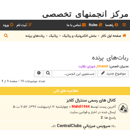
مرکز انجمنهای تخصصی
راهنما
Rules
تماس با ما
ثبت نام
ورود
ج
صفحه اول تالار
بخش الکترونيک و رباتیک
رباتیک
ربات‌های پرنده
س
ت
ربات‌های پرنده
ج
و
مدیران انجمن:
sinaset
,
شوراي نظارت
جستجو
جستجوی پیشرفته
موضوع جدید
تعداد موضوعات 19 • صفحه
1
از
1
اطلاعیه های کلی
کانال های رسمی سنترال کلابز
آخرین پست توسط
Mahdi1944
«
چهارشنبه ۱۲ اردیبهشت ۱۳۹۷, ۷:۵۲ ب.ظ
ارسال شده در
اخبار و قوانين سايت
پاسخ ها:
2
.:: سرويس ميزباني CentralClubs ::.