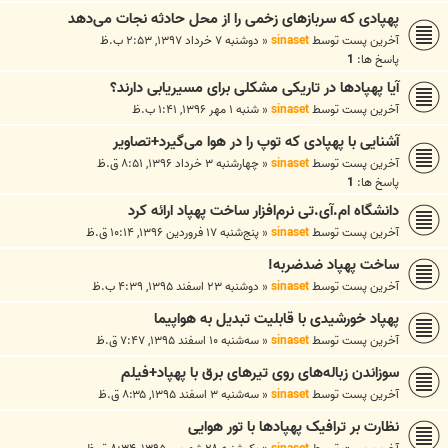
پهپادی که سربازهای زخمی را از محل حادثه نجات می‌دهد
آخرین پست توسط
sinaset
«
دوشنبه ۷ خرداد ۱۳۹۷, ۲:۵۳ ب.ظ
پاسخ ها:
1
آیا پهپادها در تاریکی مشکلی برای مسیریابی دارند؟
آخرین پست توسط
sinaset
«
شنبه ۱ مهر ۱۳۹۶, ۱:۴۱ ب.ظ
آشنایی با پهپادی که توپ را در هوا می‌گیرد+تصاویر
آخرین پست توسط
sinaset
«
چهارشنبه ۳ خرداد ۱۳۹۶, ۸:۵۱ ق.ظ
پاسخ ها:
1
دانشگاه ام.آی.تی نرم‌افزار ساخت پهپاد ارائه کرد
آخرین پست توسط
sinaset
«
پنج‌شنبه ۱۷ فروردین ۱۳۹۶, ۱۰:۱۴ ق.ظ
ساخت پهپاد ضدضربه!
آخرین پست توسط
sinaset
«
دوشنبه ۲۳ اسفند ۱۳۹۵, ۴:۳۹ ب.ظ
پهپاد خورشیدی با قابلیت تبدیل به هواپیما
آخرین پست توسط
sinaset
«
سه‌شنبه ۱۰ اسفند ۱۳۹۵, ۷:۴۷ ق.ظ
سوزاندن زباله‌های روی تیرهای برق با پهپاد+فیلم
آخرین پست توسط
sinaset
«
سه‌شنبه ۳ اسفند ۱۳۹۵, ۸:۳۵ ق.ظ
نظارت بر ترافیک پهپادها با تور هوایی