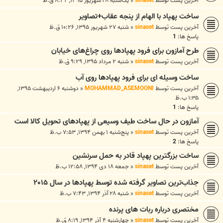
آخرین پست توسط
sinaset
«
یک‌شنبه ۲۸ شهریور ۱۳۹۵, ۸:۳۴ ق.ظ
ساخت پهپاد با الهام از پنجه‌ عقاب+تصاویر
آخرین پست توسط
sinaset
«
شنبه ۲۷ شهریور ۱۳۹۵, ۱۰:۲۶ ق.ظ
پاسخ ها:
1
طرح آمازون برای فرود پهپادها روی چراغ‌های خیابان
آخرین پست توسط
sinaset
«
شنبه ۲ مرداد ۱۳۹۵, ۹:۲۹ ق.ظ
ساخت وسیله ای برای فرود پهپادها روی آب
آخرین پست توسط
MOHAMMAD_ASEMOONI
«
دوشنبه ۶ اردیبهشت ۱۳۹۵,
۱:۳۵ ب.ظ
پاسخ ها:
1
آمازون در حال ساخت طیف وسیعی از پهپادهای تحویل کالا است
آخرین پست توسط
sinaset
«
پنج‌شنبه ۱ بهمن ۱۳۹۴, ۷:۵۳ ب.ظ
پاسخ ها:
2
ساخت بزرگترین پهپاد قادر به حمل سرنشین
آخرین پست توسط
sinaset
«
جمعه ۱۸ دی ۱۳۹۴, ۱۲:۵۸ ب.ظ
جذاب‌ترین تصاویر گرفته شده توسط پهپادها در سال ۲۰۱۵
آخرین پست توسط
sinaset
«
شنبه ۲۸ آذر ۱۳۹۴, ۷:۴۳ ب.ظ
مختصری درباره ربات های پرنده
آخرین پست توسط
sinaset
«
چهارشنبه ۴ آذر ۱۳۹۴, ۸:۱۹ ق.ظ