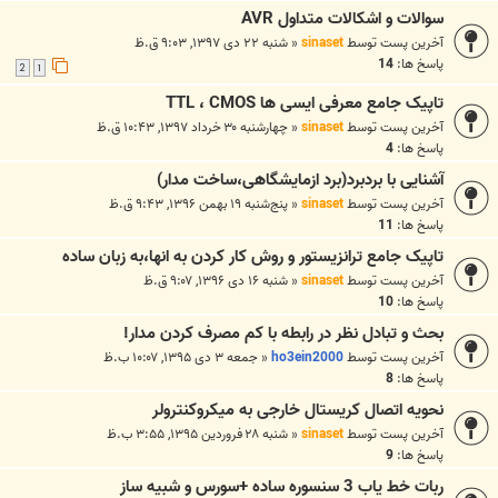
سوالات و اشکالات متداول AVR
آخرین پست توسط
sinaset
«
شنبه ۲۲ دی ۱۳۹۷, ۹:۰۳ ق.ظ
پاسخ ها:
14
2
1
تاپیک جامع معرفی ایسی ها TTL ، CMOS
آخرین پست توسط
sinaset
«
چهارشنبه ۳۰ خرداد ۱۳۹۷, ۱۰:۴۳ ق.ظ
پاسخ ها:
4
آشنایی با بردبرد(برد ازمایشگاهی،ساخت مدار)
آخرین پست توسط
sinaset
«
پنج‌شنبه ۱۹ بهمن ۱۳۹۶, ۹:۴۳ ق.ظ
پاسخ ها:
11
تاپیک جامع ترانزیستور و روش کار کردن به انها،به زبان ساده
آخرین پست توسط
sinaset
«
شنبه ۱۶ دی ۱۳۹۶, ۹:۰۷ ق.ظ
پاسخ ها:
10
بحث و تبادل نظر در رابطه با کم مصرف کردن مدار!
آخرین پست توسط
ho3ein2000
«
جمعه ۳ دی ۱۳۹۵, ۱۰:۰۷ ب.ظ
پاسخ ها:
8
نحویه اتصال کریستال خارجی به میکروکنترولر
آخرین پست توسط
sinaset
«
شنبه ۲۸ فروردین ۱۳۹۵, ۳:۵۵ ب.ظ
پاسخ ها:
9
ربات خط یاب 3 سنسوره ساده +سورس و شبیه ساز