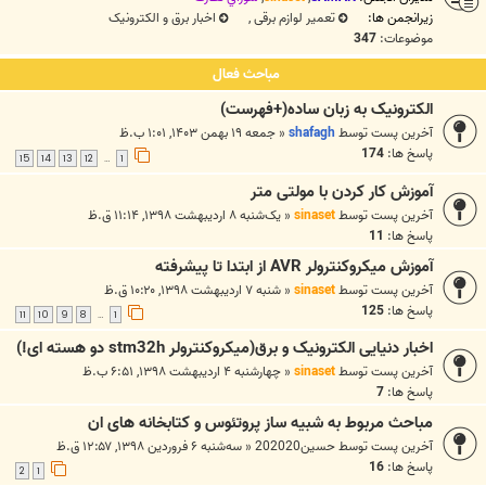
زیرانجمن ها:
تعمیر لوازم برقی
,
اخبار برق و الکترونیک
موضوعات:
347
مباحث فعال
الکترونیک به زبان ساده(+فهرست)
آخرین پست توسط
shafagh
«
جمعه ۱۹ بهمن ۱۴۰۳, ۱:۰۱ ب.ظ
پاسخ ها:
174
15
14
13
12
1
…
آموزش کار کردن با مولتی متر
آخرین پست توسط
sinaset
«
یک‌شنبه ۸ اردیبهشت ۱۳۹۸, ۱۱:۱۴ ق.ظ
پاسخ ها:
11
آموزش میکروکنترولر AVR از ابتدا تا پیشرفته
آخرین پست توسط
sinaset
«
شنبه ۷ اردیبهشت ۱۳۹۸, ۱۰:۲۰ ق.ظ
پاسخ ها:
125
11
10
9
8
1
…
اخبار دنیایی الکترونیک و برق(میکروکنترولر stm32h دو هسته ای!)
آخرین پست توسط
sinaset
«
چهارشنبه ۴ اردیبهشت ۱۳۹۸, ۶:۵۱ ب.ظ
پاسخ ها:
7
مباحث مربوط به شبیه ساز پروتئوس و کتابخانه های ان
آخرین پست توسط
حسین202020
«
سه‌شنبه ۶ فروردین ۱۳۹۸, ۱۲:۵۷ ق.ظ
پاسخ ها:
16
2
1