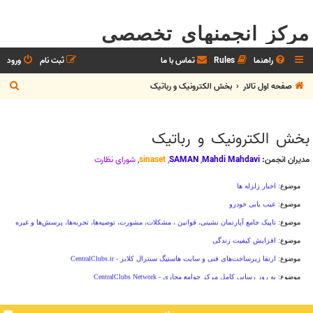
مرکز انجمنهای تخصصی
راهنما
Rules
تماس با ما
ثبت نام
ورود
ج
صفحه اول تالار
بخش الکترونيک و رباتیک
س
ت
بخش الکترونيک و رباتیک
ج
و
مدیران انجمن:
Mahdi Mahdavi
,
SAMAN
,
sinaset
,
شوراي نظارت