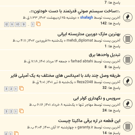
پاسخ ها:
7
.::ساخت سيستم صوتي قدرتمند با دست خودتون::.
آخرین پست توسط
shafagh
«
دوشنبه ۲۵ اردیبهشت ۱۴۰۲, ۱:۳۳ ق.ظ
پاسخ ها:
142
12
11
10
9
1
…
بهترین مارک دوربین مداربسته ایرانی
آخرین پست توسط
mehdi_diplomat
«
یک‌شنبه ۲۰ فروردین ۱۴۰۲, ۴:۱۱ ب.ظ
پاسخ ها:
1
تبدیل واحدها برق
آخرین پست توسط
farhad abtahi
«
جمعه ۱۴ مرداد ۱۴۰۱, ۷:۱۸ ق.ظ
پاسخ ها:
8
طریقه وصل چند باند با امپدانس های مختلف به یک آمپلی فایر
آخرین پست توسط
Reza2048
«
یک‌شنبه ۵ تیر ۱۴۰۱, ۹:۰۱ ق.ظ
پاسخ ها:
32
3
2
1
سرویس و نگهداری کولر ابی
آخرین پست توسط
مهاجر تنها
«
یک‌شنبه ۸ خرداد ۱۴۰۱, ۶:۱۶ ب.ظ
پاسخ ها:
24
3
2
1
این قطعه در اره برقی ماکیتا چیست
آخرین پست توسط
garanty.ir
«
چهارشنبه ۱۲ آبان ۱۴۰۰, ۴:۰۴ ب.ظ
پاسخ ها:
14
2
1