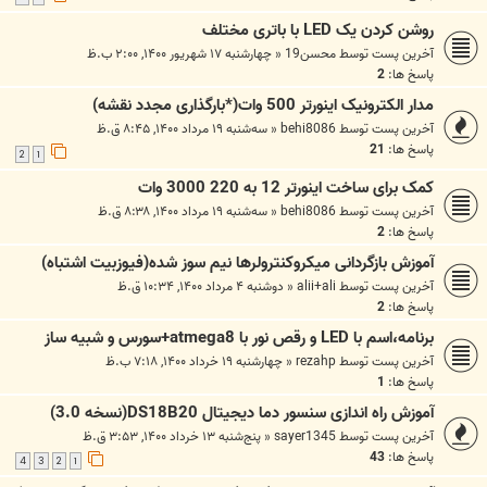
روشن کردن یک LED با باتری مختلف
آخرین پست توسط
محسن19
«
چهارشنبه ۱۷ شهریور ۱۴۰۰, ۲:۰۰ ب.ظ
پاسخ ها:
2
مدار الکترونیک اینورتر 500 وات(*بارگذاری مجدد نقشه)
آخرین پست توسط
behi8086
«
سه‌شنبه ۱۹ مرداد ۱۴۰۰, ۸:۴۵ ق.ظ
پاسخ ها:
21
2
1
کمک برای ساخت اینورتر 12 به 220 3000 وات
آخرین پست توسط
behi8086
«
سه‌شنبه ۱۹ مرداد ۱۴۰۰, ۸:۳۸ ق.ظ
پاسخ ها:
2
آموزش بازگردانی میکروکنترولرها نیم سوز شده(فیوزبیت اشتباه)
آخرین پست توسط
alii+ali
«
دوشنبه ۴ مرداد ۱۴۰۰, ۱۰:۳۴ ق.ظ
پاسخ ها:
2
برنامه،اسم با LED و رقص نور با atmega8+سورس و شبیه ساز
آخرین پست توسط
rezahp
«
چهارشنبه ۱۹ خرداد ۱۴۰۰, ۷:۱۸ ب.ظ
پاسخ ها:
1
آموزش راه اندازی سنسور دما دیجیتال DS18B20(نسخه 3.0)
آخرین پست توسط
sayer1345
«
پنج‌شنبه ۱۳ خرداد ۱۴۰۰, ۳:۵۳ ق.ظ
پاسخ ها:
43
4
3
2
1