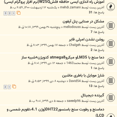
آموزش راه اندازی ایسی حافظه فلشW25Q(نرم افزار پروگرام ایسی)
آخرین پست توسط
mehdi.zamani
«
یک‌شنبه ۱۲ اردیبهشت ۱۴۰۰, ۶:۵۹ ب.ظ
پاسخ ها:
31
3
2
1
مشکل در صدایی پنل آیفون
آخرین پست توسط
mellodiouss
«
پنج‌شنبه ۳۰ بهمن ۱۳۹۹, ۱۰:۱۸ ق.ظ
پاسخ ها:
7
روشن نشدن امپلی فایر
آخرین پست توسط
Chalgeh
«
جمعه ۱۷ بهمن ۱۳۹۹, ۸:۰۳ ق.ظ
پاسخ ها:
2
دما سنج با LM35و میکروatmega8 کدوِیژن+شبیه ساز
آخرین پست توسط
محمد1463
«
جمعه ۱۲ دی ۱۳۹۹, ۸:۰۱ ق.ظ
پاسخ ها:
1
شارژ موبایل با باطری ماشین
آخرین پست توسط
David54
«
دوشنبه ۸ دی ۱۳۹۹, ۸:۵۳ ق.ظ
پاسخ ها:
13
2
1
گیرنده دیجیتال
آخرین پست توسط
saeedp96
«
جمعه ۵ دی ۱۳۹۹, ۹:۰۱ ب.ظ
دماسنج و رطوبت سنج باسنسورDHT22(وژن 4.1،تقویم شمسی و
LCD)