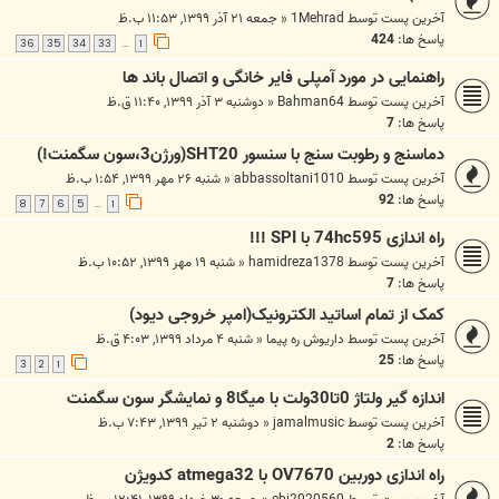
آخرین پست توسط
1Mehrad
«
جمعه ۲۱ آذر ۱۳۹۹, ۱۱:۵۳ ب.ظ
پاسخ ها:
424
36
35
34
33
1
…
راهنمایی در مورد آمپلی فایر خانگی و اتصال باند ها
آخرین پست توسط
Bahman64
«
دوشنبه ۳ آذر ۱۳۹۹, ۱۱:۴۰ ق.ظ
پاسخ ها:
7
دماسنج و رطوبت سنج با سنسور SHT20(ورژن3،سون سگمنت!)
آخرین پست توسط
abbassoltani1010
«
شنبه ۲۶ مهر ۱۳۹۹, ۱:۵۴ ب.ظ
پاسخ ها:
92
8
7
6
5
1
…
راه اندازی 74hc595 با SPI !!!
آخرین پست توسط
hamidreza1378
«
شنبه ۱۹ مهر ۱۳۹۹, ۱۰:۵۲ ب.ظ
پاسخ ها:
7
کمک از تمام اساتید الکترونیک(امپر خروجی دیود)
آخرین پست توسط
داریوش ره پیما
«
شنبه ۴ مرداد ۱۳۹۹, ۴:۰۳ ق.ظ
پاسخ ها:
25
3
2
1
اندازه گیر ولتاژ 0تا30ولت با میگا8 و نمایشگر سون سگمنت
آخرین پست توسط
jamalmusic
«
دوشنبه ۲ تیر ۱۳۹۹, ۷:۴۳ ب.ظ
پاسخ ها:
2
راه اندازی دوربین OV7670 با atmega32 کدویژن