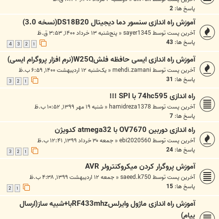
پاسخ ها:
2
آموزش راه اندازی سنسور دما دیجیتال DS18B20(نسخه 3.0)
آخرین پست توسط
sayer1345
«
پنج‌شنبه ۱۳ خرداد ۱۴۰۰, ۳:۵۳ ق.ظ
پاسخ ها:
43
4
3
2
1
آموزش راه اندازی ایسی حافظه فلشW25Q(نرم افزار پروگرام ایسی)
آخرین پست توسط
mehdi.zamani
«
یک‌شنبه ۱۲ اردیبهشت ۱۴۰۰, ۶:۵۹ ب.ظ
پاسخ ها:
31
3
2
1
راه اندازی 74hc595 با SPI !!!
آخرین پست توسط
hamidreza1378
«
شنبه ۱۹ مهر ۱۳۹۹, ۱۰:۵۲ ب.ظ
پاسخ ها:
7
راه اندازی دوربین OV7670 با atmega32 کدویژن
آخرین پست توسط
ebi2020560
«
جمعه ۳۰ خرداد ۱۳۹۹, ۱۲:۴۱ ب.ظ
پاسخ ها:
24
3
2
1
آموزش پروگرار کردن میکروکنترولر AVR
آخرین پست توسط
saeed.k750
«
جمعه ۱۲ اردیبهشت ۱۳۹۹, ۴:۳۸ ب.ظ
پاسخ ها:
15
2
1
آموزش راه اندازی ماژول وایرلسRF433mhzبا+شبیه ساز(ارسال
پیام)