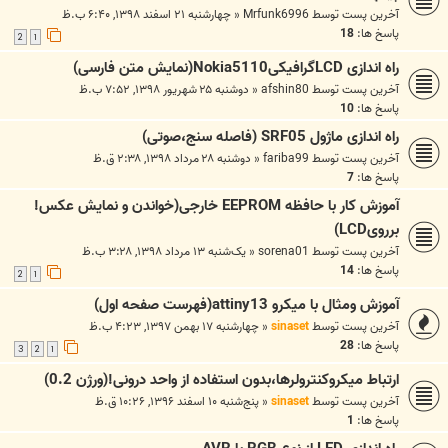
آخرین پست توسط
Mrfunk6996
«
چهارشنبه ۲۱ اسفند ۱۳۹۸, ۶:۴۰ ب.ظ
پاسخ ها:
18
2
1
راه اندازی LCDگرافیکیNokia5110(نمایش متن فارسی)
آخرین پست توسط
afshin80
«
دوشنبه ۲۵ شهریور ۱۳۹۸, ۷:۵۲ ب.ظ
پاسخ ها:
10
راه اندازی ماژول SRF05 (فاصله سنج،صوتی)
آخرین پست توسط
fariba99
«
دوشنبه ۲۸ مرداد ۱۳۹۸, ۲:۳۸ ق.ظ
پاسخ ها:
7
آموزش کار با حافظه EEPROM خارجی(خواندن و نمایش عکس!
بررویLCD)
آخرین پست توسط
sorena01
«
یک‌شنبه ۱۳ مرداد ۱۳۹۸, ۳:۲۸ ب.ظ
پاسخ ها:
14
2
1
آموزش ومثال با میکرو attiny13(فهرست صفحه اول)
آخرین پست توسط
sinaset
«
چهارشنبه ۱۷ بهمن ۱۳۹۷, ۴:۲۳ ب.ظ
پاسخ ها:
28
3
2
1
ارتباط میکروکنترولرها،بدون استفاده از واحد درونی!(ورژن 0.2)
آخرین پست توسط
sinaset
«
پنج‌شنبه ۱۰ اسفند ۱۳۹۶, ۱۰:۲۶ ق.ظ
پاسخ ها:
1