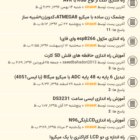
راه اندازی LED از نوع RGB با AVR
آخرین پست توسط
sinaset
«
شنبه ۱۴ بهمن ۱۳۹۶, ۹:۳۲ ق.ظ
چشمک زن ساده با میکرو ATMEGA8،کدویژن+شبیه ساز
آخرین پست توسط
sinaset
«
پنج‌شنبه ۲۲ تیر ۱۳۹۶, ۵:۱۲ ب.ظ
پاسخ ها:
11
راه اندازی ماژول esp8266 وای فای!
آخرین پست توسط
sinaset
«
سه‌شنبه ۱۲ اردیبهشت ۱۳۹۶, ۲:۵۵ ب.ظ
آموزش راه اندازی حافظه های فلش SD کارت
آخرین پست توسط
saeedbahadori2013
«
جمعه ۲۵ فروردین ۱۳۹۶, ۶:۲۸ ب.ظ
پاسخ ها:
3
تبدیل 6 پایه به 48 پایه ADC با میکرو میگا8 (با ایسی4051)
آخرین پست توسط
sinaset
«
شنبه ۲۸ اسفند ۱۳۹۵, ۸:۳۶ ب.ظ
پاسخ ها:
2
آموزش راه اندازی ایسی ساعت DS3231
آخرین پست توسط
sinaset
«
پنج‌شنبه ۱۳ آبان ۱۳۹۵, ۱:۰۷ ب.ظ
پاسخ ها:
2
آموزش راه اندازیLCDرنگیN96
آخرین پست توسط
sinaset
«
یک‌شنبه ۳ مرداد ۱۳۹۵, ۳:۲۸ ب.ظ
راه اندازه ی دو LCD کاراکتری با یک میکرو!