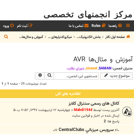
مرکز انجمنهای تخصصی
راهنما
Rules
تماس با ما
ثبت نام
ورود
ج
صفحه اول تالار
بخش الکترونيک و رباتیک
میکروکنترلرهای AVR
آموزش و مثال‌ها AVR
س
ت
آموزش و مثال‌ها AVR
ج
و
مدیران انجمن:
SAMAN
,
sinaset
,
شوراي نظارت
جستجو
جستجوی پیشرفته
موضوع جدید
تعداد موضوعات 29 • صفحه
1
از
1
اطلاعیه های کلی
کانال های رسمی سنترال کلابز
آخرین پست توسط
Mahdi1944
«
چهارشنبه ۱۲ اردیبهشت ۱۳۹۷, ۷:۵۲ ب.ظ
ارسال شده در
اخبار و قوانين سايت
پاسخ ها:
2
.:: سرويس ميزباني CentralClubs ::.