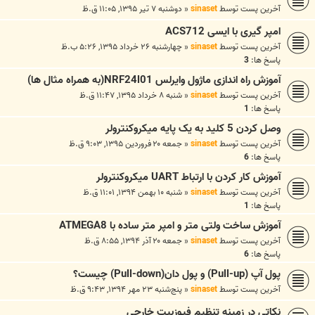
آخرین پست توسط
sinaset
«
دوشنبه ۷ تیر ۱۳۹۵, ۱۱:۰۵ ق.ظ
امپر گیری با ایسی ACS712
آخرین پست توسط
sinaset
«
چهارشنبه ۲۶ خرداد ۱۳۹۵, ۵:۲۶ ب.ظ
پاسخ ها:
3
آموزش راه اندازی ماژول وایرلس NRF24l01(به همراه مثال ها)
آخرین پست توسط
sinaset
«
شنبه ۸ خرداد ۱۳۹۵, ۱۱:۴۷ ق.ظ
پاسخ ها:
1
وصل کردن 5 کلید به یک پایه میکروکنترولر
آخرین پست توسط
sinaset
«
جمعه ۲۰ فروردین ۱۳۹۵, ۹:۰۳ ق.ظ
پاسخ ها:
6
آموزش کار کردن با ارتباط UART میکروکنترولر
آخرین پست توسط
sinaset
«
شنبه ۱۰ بهمن ۱۳۹۴, ۱۱:۰۱ ق.ظ
پاسخ ها:
1
آموزش ساخت ولتی متر و امپر متر ساده با ATMEGA8
آخرین پست توسط
sinaset
«
جمعه ۲۰ آذر ۱۳۹۴, ۸:۵۵ ق.ظ
پاسخ ها:
6
پول آپ (Pull-up) و پول دان(Pull-down) چیست؟
آخرین پست توسط
sinaset
«
پنج‌شنبه ۲۳ مهر ۱۳۹۴, ۹:۴۳ ق.ظ
نکاتی در زمینه تنظیم فیوزبیت خارجی