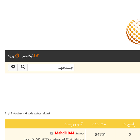
ثبت نام
ورود
جستجو
جستجو
تعداد موضوعات 4 • صفحه
1
از
1
پاسخ ها
مشاهده
آخرین پست
توسط
Mahdi1944
84701
2
چهارشنبه ۱۲ اردیبهشت ۱۳۹۷, ۷:۵۲ ب.ظ