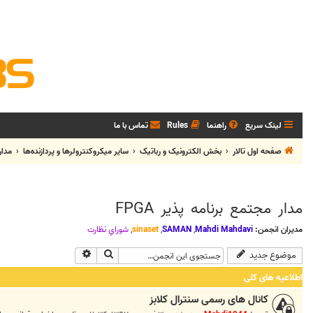
لینک سریع
راهنما
Rules
تماس با ما
صفحه اول تالار
بخش الکترونيک و رباتیک
سایر میکروکنترولرها و پردازنده‌ها
مدار 
مدار مجتمع برنامه پذیر FPGA
مدیران انجمن:
Mahdi Mahdavi
,
SAMAN
,
sinaset
,
شوراي نظارت
جستجو
جستجوی پیشرفته
موضوع جدید
اطلاعیه های کلی
کانال های رسمی سنترال کلابز