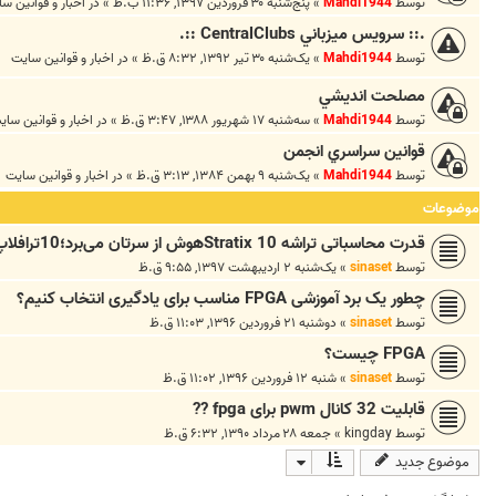
توسط
Mahdi1944
»
پنج‌شنبه ۳۰ فروردین ۱۳۹۷, ۱۱:۳۶ ب.ظ
» در
اخبار و قوانين س
.:: سرويس ميزباني CentralClubs ::.
توسط
Mahdi1944
»
یک‌شنبه ۳۰ تیر ۱۳۹۲, ۸:۳۲ ق.ظ
» در
اخبار و قوانين سايت
مصلحت انديشي
توسط
Mahdi1944
»
سه‌شنبه ۱۷ شهریور ۱۳۸۸, ۳:۴۷ ق.ظ
» در
اخبار و قوانين ساي
قوانين سراسري انجمن
توسط
Mahdi1944
»
یک‌شنبه ۹ بهمن ۱۳۸۴, ۳:۱۳ ق.ظ
» در
اخبار و قوانين سايت
موضوعات
قدرت محاسباتی تراشه Stratix 10هوش از سرتان می‌برد؛10ترافلاپ!
توسط
sinaset
»
یک‌شنبه ۲ اردیبهشت ۱۳۹۷, ۹:۵۵ ق.ظ
چطور یک برد آموزشی FPGA مناسب برای یادگیری انتخاب کنیم؟
توسط
sinaset
»
دوشنبه ۲۱ فروردین ۱۳۹۶, ۱۱:۰۳ ق.ظ
FPGA چیست؟
توسط
sinaset
»
شنبه ۱۲ فروردین ۱۳۹۶, ۱۱:۰۲ ق.ظ
قابلیت 32 کانال pwm برای fpga ??
توسط
kingday
»
جمعه ۲۸ مرداد ۱۳۹۰, ۶:۳۲ ق.ظ
موضوع جدید