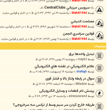
توسط
Mahdi1944
»
پنج‌شنبه ۳۰ فروردین ۱۳۹۷, ۱۱:۳۶ ب.ظ
» در
اخبار و قوانين س
.:: سرويس ميزباني CentralClubs ::.
توسط
Mahdi1944
»
یک‌شنبه ۳۰ تیر ۱۳۹۲, ۸:۳۲ ق.ظ
» در
اخبار و قوانين سايت
مصلحت انديشي
توسط
Mahdi1944
»
سه‌شنبه ۱۷ شهریور ۱۳۸۸, ۳:۴۷ ق.ظ
» در
اخبار و قوانين ساي
قوانين سراسري انجمن
توسط
Mahdi1944
»
یک‌شنبه ۹ بهمن ۱۳۸۴, ۳:۱۳ ق.ظ
» در
اخبار و قوانين سايت
موضوعات
تبدیل واحدها برق
توسط
mey63
»
پنج‌شنبه ۱۹ بهمن ۱۳۹۱, ۱۲:۰۶ ق.ظ
علائم الكترونيكي در نقشه هاي الكترونيكي
توسط
shafagh
»
دوشنبه ۱۶ اردیبهشت ۱۳۹۸, ۲:۰۵ ب.ظ
سوال در رابطه ولتاژ بالا و فشار قوی
توسط
Miladssr
»
دوشنبه ۱۳ اسفند ۱۳۹۷, ۱۲:۱۷ ق.ظ
پرسش نام قطعات و وسایل الکترونیکی
توسط
alirezazarand
»
یک‌شنبه ۱۳ دی ۱۳۹۴, ۶:۲۸ ب.ظ
طریقه خارج کردن سر سیم وسط از ترانس سه سرخروجی؟