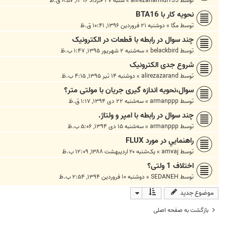
توسط
alirezahamidi135
»
شنبه ۲۷ خرداد ۱۳۹۶, ۸:۵۷ ق.ظ
نحویه کار با BTA16
توسط
مگا
»
دوشنبه ۲۱ فروردین ۱۳۹۶, ۱۰:۴۱ ق.ظ
چند سوال در رابطه با قطعات در الکترونیک
توسط
belackbird
»
سه‌شنبه ۲ شهریور ۱۳۹۵, ۱:۴۷ ب.ظ
شروع جدی الکترونیک
توسط
alirezazarand
»
دوشنبه ۱۴ تیر ۱۳۹۵, ۴:۱۵ ب.ظ
سوال،نحویه اندازه گیری جریان با مولتی متر؟
توسط
armanppp
»
سه‌شنبه ۲۲ دی ۱۳۹۴, ۱:۱۷ ق.ظ
چند سوال در رابطه با امپر و ولتاژ.
توسط
armanppp
»
سه‌شنبه ۱۵ دی ۱۳۹۴, ۵:۰۶ ب.ظ
راهنمايي در مورد FLUX
توسط
amvaj
»
یک‌شنبه ۲۰ اردیبهشت ۱۳۸۸, ۱۲:۰۹ ب.ظ
اختلاف 1 ولتی؟
توسط
SEDANEH
»
دوشنبه ۱۰ فروردین ۱۳۹۴, ۲:۵۴ ب.ظ
موضوع جدید
بازگشت به صفحه اصلی