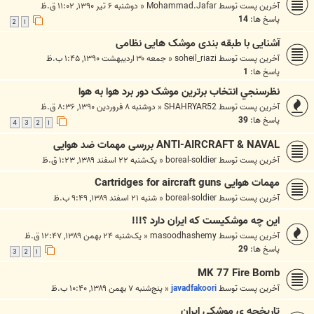
آخرین پست توسط
Mohammad.Jafar
«
دوشنبه ۶ تیر ۱۳۹۰, ۱۱:۰۲ ق.ظ
پاسخ ها:
14
2
1
آشنایی با طبقه بندی موشک هایی نظامی
آخرین پست توسط
soheil_riazi
«
جمعه ۳۰ اردیبهشت ۱۳۹۰, ۱:۴۵ ب.ظ
پاسخ ها:
1
نظرسنجي انتخاب برترين موشک دور برد هوا به هوا
آخرین پست توسط
SHAHRYAR52
«
دوشنبه ۸ فروردین ۱۳۹۰, ۸:۳۶ ق.ظ
پاسخ ها:
39
4
3
2
1
ANTI-AIRCRAFT & NAVAL بررسی مهمات ضد هوایی
آخرین پست توسط
boreal-soldier
«
یک‌شنبه ۲۲ اسفند ۱۳۸۹, ۱:۲۳ ق.ظ
مهمات هوایی Cartridges for aircraft guns
آخرین پست توسط
boreal-soldier
«
شنبه ۲۱ اسفند ۱۳۸۹, ۹:۴۹ ب.ظ
این چه موشکیست که ایران دارد ؟!!!
آخرین پست توسط
masoodhashemy
«
یک‌شنبه ۲۴ بهمن ۱۳۸۹, ۱۲:۴۷ ق.ظ
پاسخ ها:
29
3
2
1
MK 77 Fire Bomb
آخرین پست توسط
javadfakoori
«
پنج‌شنبه ۷ بهمن ۱۳۸۹, ۱۰:۴۰ ب.ظ
تاريخچه ي موشكي ايران