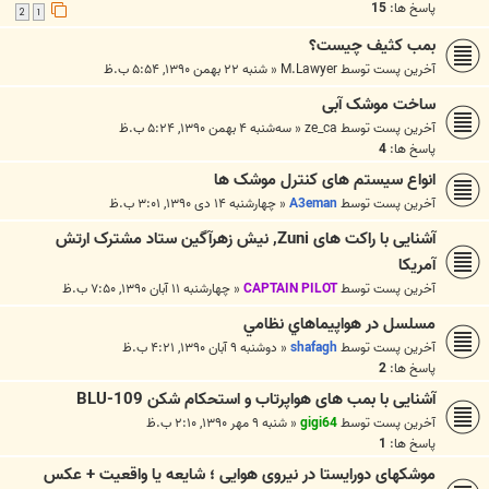
پاسخ ها:
15
2
1
بمب کثیف چیست؟
آخرین پست توسط
M.Lawyer
«
شنبه ۲۲ بهمن ۱۳۹۰, ۵:۵۴ ب.ظ
ساخت موشک آبی
آخرین پست توسط
ze_ca
«
سه‌شنبه ۴ بهمن ۱۳۹۰, ۵:۲۴ ب.ظ
پاسخ ها:
4
انواع سیستم های كنترل موشک ها
آخرین پست توسط
A3eman
«
چهارشنبه ۱۴ دی ۱۳۹۰, ۳:۰۱ ب.ظ
آشنایی با راکت های Zuni, نیش زهرآگین ستاد مشترک ارتش
آمریکا
آخرین پست توسط
CAPTAIN PILOT
«
چهارشنبه ۱۱ آبان ۱۳۹۰, ۷:۵۰ ب.ظ
مسلسل در هواپيماهاي نظامي
آخرین پست توسط
shafagh
«
دوشنبه ۹ آبان ۱۳۹۰, ۴:۲۱ ب.ظ
پاسخ ها:
2
آشنایی با بمب های هواپرتاب و استحکام شکن BLU-109
آخرین پست توسط
gigi64
«
شنبه ۹ مهر ۱۳۹۰, ۲:۱۰ ب.ظ
پاسخ ها:
1
موشکهای دورایستا در نیروی هوایی ؛ شایعه یا واقعیت + عکس