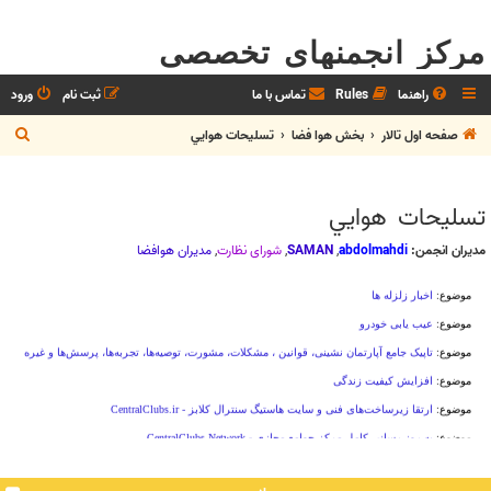
مرکز انجمنهای تخصصی
راهنما
Rules
تماس با ما
ثبت نام
ورود
ج
صفحه اول تالار
بخش هوا فضا
تسليحات هوايي
س
ت
تسليحات هوايي
ج
و
مدیران انجمن:
abdolmahdi
,
SAMAN
,
شوراي نظارت
,
مديران هوافضا