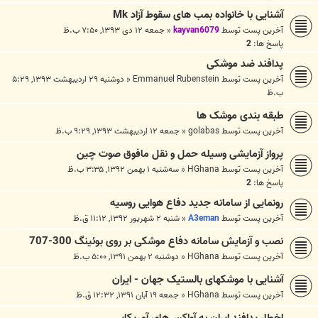
آشنایی با خانواده بمب های سقوط آزاد Mk
آخرین پست توسط
kayvan6079
«
جمعه ۱۲ دی ۱۳۹۳, ۷:۵۰ ب.ظ
پاسخ ها:
2
پدافند ضد موشکی
آخرین پست توسط
Emmanuel Rubenstein
«
دوشنبه ۲۹ اردیبهشت ۱۳۹۳, ۵:۲۹
ب.ظ
طبقه بندی موشک ها
آخرین پست توسط
golabas
«
جمعه ۱۲ اردیبهشت ۱۳۹۳, ۹:۲۹ ب.ظ
پرواز آزمایشی وسیله حمل و نقل مافوق صوت چین
آخرین پست توسط
HGhana
«
سه‌شنبه ۱ بهمن ۱۳۹۲, ۳:۳۵ ب.ظ
پاسخ ها:
2
رونمایی از سامانه جدید دفاع هوایی روسیه
آخرین پست توسط
A3eman
«
شنبه ۲ شهریور ۱۳۹۲, ۱۱:۱۲ ق.ظ
نصب و آزمایش سامانه دفاع موشکی بر روی بوئینگ 300-707
آخرین پست توسط
HGhana
«
دوشنبه ۲ بهمن ۱۳۹۱, ۵:۰۰ ب.ظ
آشنایی با موشکهای بالستیک جهان - ایران
آخرین پست توسط
HGhana
«
جمعه ۱۹ آبان ۱۳۹۱, ۱۲:۳۲ ق.ظ