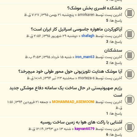
دانشکده افسری بخش موشک؟
آخرین پست توسط
amirkaren
«
پنج‌شنبه ۲۱ بهمن ۱۳۹۵, ۷:۲۷ ق.ظ
پاسخ ها:
5
آیاکورکردن ماهواره جاسوسی اسرائیل کار ایران است؟
آخرین پست توسط
shafagh
«
دوشنبه ۲۹ شهریور ۱۳۹۵, ۲:۵۶ ق.ظ
پاسخ ها:
3
سدشکنان
آخرین پست توسط
iron_man63
«
شنبه ۱۵ خرداد ۱۳۹۵, ۴:۵۳ ب.ظ
پاسخ ها:
2
آیا موشک هدایت تلویزیونی حول محور طولی خود میچرخد؟
آخرین پست توسط
morteza-s
«
سه‌شنبه ۲۳ تیر ۱۳۹۴, ۱۰:۰۸ ق.ظ
رژیم صهیونیستی در حال ساخت یک سامانه دفاع موشکی جدید
است
آخرین پست توسط
MOHAMMAD_ASEMOONI
«
جمعه ۲۱ فروردین ۱۳۹۴, ۱:۵۱
ق.ظ
پاسخ ها:
1
آشنایی با راکت های هوا به زمین ساخت روسیه
آخرین پست توسط
kayvan6079
«
شنبه ۱۳ دی ۱۳۹۳, ۱۲:۱۹ ق.ظ
پاسخ ها:
6