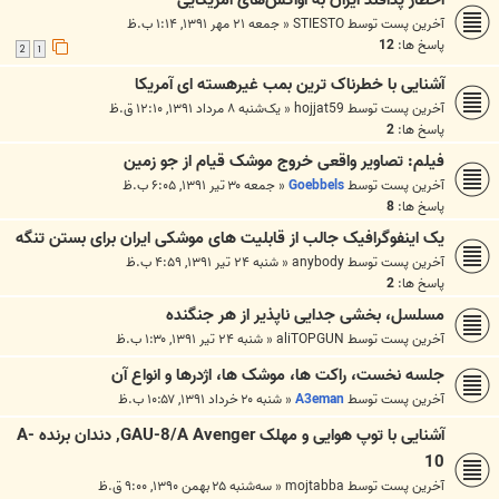
اخطار پدافند ایران به آواکس‌های آمریکایی
آخرین پست توسط
STIESTO
«
جمعه ۲۱ مهر ۱۳۹۱, ۱:۱۴ ب.ظ
پاسخ ها:
12
2
1
آشنایی با خطرناک ترین بمب غیرهسته ای آمریکا
آخرین پست توسط
hojjat59
«
یک‌شنبه ۸ مرداد ۱۳۹۱, ۱۲:۱۰ ق.ظ
پاسخ ها:
2
فیلم: تصاویر واقعی خروج موشک قیام از جو زمین
آخرین پست توسط
Goebbels
«
جمعه ۳۰ تیر ۱۳۹۱, ۶:۰۵ ب.ظ
پاسخ ها:
8
یک اینفوگرافیک جالب از قابلیت های موشکی ایران برای بستن تنگه
آخرین پست توسط
anybody
«
شنبه ۲۴ تیر ۱۳۹۱, ۴:۵۹ ب.ظ
پاسخ ها:
2
مسلسل، بخشی جدایی ناپذیر از هر جنگنده
آخرین پست توسط
aliTOPGUN
«
شنبه ۲۴ تیر ۱۳۹۱, ۱:۳۰ ب.ظ
جلسه نخست، راکت ها، موشک ها، اژدرها و انواع آن
آخرین پست توسط
A3eman
«
شنبه ۲۰ خرداد ۱۳۹۱, ۱۰:۵۷ ب.ظ
آشنایی با توپ هوایی و مهلک GAU-8/A Avenger, دندان برنده A-
10
آخرین پست توسط
mojtabba
«
سه‌شنبه ۲۵ بهمن ۱۳۹۰, ۹:۰۰ ق.ظ