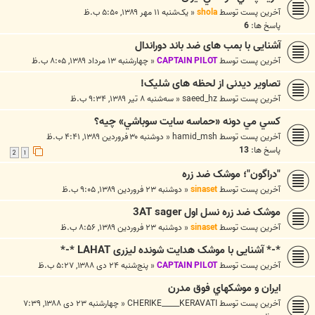
آخرین پست توسط
shola
«
یک‌شنبه ۱۱ مهر ۱۳۸۹, ۵:۵۰ ب.ظ
پاسخ ها:
6
آشنایی با بمب های ضد باند دوراندال
آخرین پست توسط
CAPTAIN PILOT
«
چهارشنبه ۱۳ مرداد ۱۳۸۹, ۸:۰۵ ب.ظ
تصاویر دیدنی از لحظه های شلیک!
آخرین پست توسط
saeed_hz
«
سه‌شنبه ۸ تیر ۱۳۸۹, ۹:۳۴ ب.ظ
کسي مي دونه «حماسه سايت سوباشي» چيه؟
آخرین پست توسط
hamid_msh
«
دوشنبه ۳۰ فروردین ۱۳۸۹, ۴:۴۱ ب.ظ
پاسخ ها:
13
2
1
"دراگون"؛ موشک ضد زره
آخرین پست توسط
sinaset
«
دوشنبه ۲۳ فروردین ۱۳۸۹, ۹:۰۵ ب.ظ
موشک ضد زره نسل اول 3AT sager
آخرین پست توسط
sinaset
«
دوشنبه ۲۳ فروردین ۱۳۸۹, ۸:۵۶ ب.ظ
*-* آشنایی با موشک هدايت شونده ليزری LAHAT *-*
آخرین پست توسط
CAPTAIN PILOT
«
پنج‌شنبه ۲۴ دی ۱۳۸۸, ۵:۲۷ ب.ظ
ايران و موشکهاي فوق مدرن
آخرین پست توسط
CHERIKE_____KERAVATI
«
چهارشنبه ۲۳ دی ۱۳۸۸, ۷:۳۹