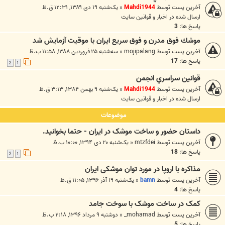
آخرین پست توسط
Mahdi1944
«
یک‌شنبه ۱۹ دی ۱۳۸۹, ۱۲:۳۱ ق.ظ
ارسال شده در
اخبار و قوانين سايت
پاسخ ها:
3
موشك فوق مدرن و فوق سريع ايران با موقيت آزمايش شد
آخرین پست توسط
mojipalang
«
سه‌شنبه ۲۵ فروردین ۱۳۸۸, ۱۱:۵۸ ب.ظ
پاسخ ها:
17
2
1
قوانين سراسري انجمن
آخرین پست توسط
Mahdi1944
«
یک‌شنبه ۹ بهمن ۱۳۸۴, ۳:۱۳ ق.ظ
ارسال شده در
اخبار و قوانين سايت
موضوعات
داستان حضور و ساخت موشک در ايران - حتما بخوانيد.
آخرین پست توسط
mtzfdei
«
یک‌شنبه ۲۰ دی ۱۳۹۴, ۱۰:۰۰ ب.ظ
پاسخ ها:
18
2
1
مذاکره با اروپا در مورد توان موشکی ایران
آخرین پست توسط
bamn
«
یک‌شنبه ۱۹ آذر ۱۳۹۶, ۱۱:۰۵ ق.ظ
پاسخ ها:
4
کمک در ساخت موشک با سوخت جامد
آخرین پست توسط
mohamad_
«
دوشنبه ۹ مرداد ۱۳۹۶, ۲:۱۸ ب.ظ
پاسخ ها:
5