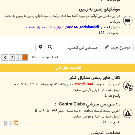
موشکهاي زمين به زمين
در اين بخش مي‌توانيد در مورد کليه مباحث مرتبط با موشکهاي زمين به زمين به بحث
بپردازيد
مدیران انجمن:
abdolmahdi
,
SAMAN
,
شوراي نظارت
,
مديران هوافضا
موضوعات:
123
جستجو
جستجوی پیشرفته
موضوع جدید
1
تعداد موضوعات 103
3
2
بعدی
اطلاعیه های کلی
کانال های رسمی سنترال کلابز
آخرین پست توسط
Mahdi1944
«
چهارشنبه ۱۲ اردیبهشت ۱۳۹۷, ۷:۵۲ ب.ظ
ارسال شده در
اخبار و قوانين سايت
پاسخ ها:
2
.:: سرويس ميزباني CentralClubs ::.
آخرین پست توسط
iranfox
«
سه‌شنبه ۱ مهر ۱۳۹۹, ۶:۱۵ ب.ظ
ارسال شده در
اخبار و قوانين سايت
پاسخ ها:
21
2
1
مصلحت انديشي