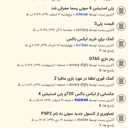
پلی استیشن 4 سونی رسما معرفی شد
آخرین پست توسط
A3eman
«
پنج‌شنبه ۳ اسفند ۱۳۹۱, ۷:۴۹ ب.ظ
قیمت پلی3
آخرین پست توسط
zarinjoy
«
دوشنبه ۶ آذر ۱۳۹۱, ۶:۴۵ ب.ظ
کمک برای خرید ایکس باکس
آخرین پست توسط
DJ Dani
«
چهارشنبه ۱۷ خرداد ۱۳۹۱, ۲:۳۴ ق.ظ
پاسخ ها:
7
رمز بازي GTA5
آخرین پست توسط
anvary dfghj
«
جمعه ۱ اردیبهشت ۱۳۹۱, ۱۰:۳۷ ب.ظ
پاسخ ها:
3
کمک فوری لطفا در مورد بازی مافیا 2
آخرین پست توسط
anvary dfghj
«
جمعه ۱ اردیبهشت ۱۳۹۱, ۱۰:۳۱ ب.ظ
عکسایی از ایکس باکس 720و پلی استیشن 4
آخرین پست توسط
RAHVAR
«
شنبه ۲۰ اسفند ۱۳۹۰, ۵:۰۸ ب.ظ
پاسخ ها:
6
تصاویری از کنسول جدید سونی به نام PSP2
آخرین پست توسط
shobeir
«
دوشنبه ۱۹ دی ۱۳۹۰, ۱۲:۰۷ ب.ظ
پاسخ ها:
1