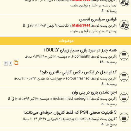
ارسال شده در
اخبار و قوانين سايت
پاسخ ها:
3
قوانين سراسري انجمن
آخرین پست توسط
Mahdi1944
«
یک‌شنبه ۹ بهمن ۱۳۸۴, ۳:۱۳ ق.ظ
ارسال شده در
اخبار و قوانين سايت
موضوعات
همه چيز در مورد بازي بسيار زيباي BULLY !
آخرین پست توسط
HoomanKh.
«
دوشنبه ۲۱ تیر ۱۴۰۰, ۷:۴۹ ب.ظ
پاسخ ها:
16
2
1
كدام مدل در ايكس باكس كارايي بالاتري دارد؟
آخرین پست توسط
soroushrashedi
«
چهارشنبه ۱۵ بهمن ۱۳۹۹, ۳:۱۰ ب.ظ
پاسخ ها:
5
اجرا نشدن بازی در پلی وان
آخرین پست توسط
mohammad_sadeeghiii
«
دوشنبه ۳۰ تیر ۱۳۹۹, ۱۰:۱۱ ق.ظ
پاسخ ها:
6
5 قابلیت مخفی PS4 که فقط کاربران حرفه‌ای می‌دانند!
آخرین پست توسط
mbxbox
«
پنج‌شنبه ۲۱ فروردین ۱۳۹۹, ۱۱:۴۹ ب.ظ
پاسخ ها:
4