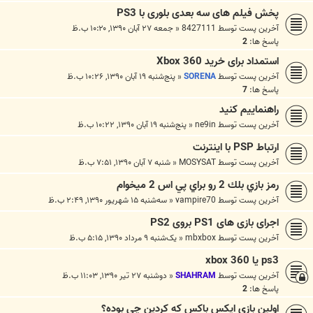
پخش فیلم های سه بعدی بلوری با PS3
آخرین پست توسط
8427111
«
جمعه ۲۷ آبان ۱۳۹۰, ۱۰:۲۰ ب.ظ
پاسخ ها:
2
استمداد برای خرید Xbox 360
آخرین پست توسط
SORENA
«
پنج‌شنبه ۱۹ آبان ۱۳۹۰, ۱۰:۲۶ ب.ظ
پاسخ ها:
7
راهنماییم کنید
آخرین پست توسط
ne9in
«
پنج‌شنبه ۱۹ آبان ۱۳۹۰, ۱۰:۲۲ ب.ظ
ارتباط PSP با اینترنت
آخرین پست توسط
MOSYSAT
«
شنبه ۷ آبان ۱۳۹۰, ۷:۵۱ ب.ظ
رمز بازي بلك 2 رو براي پي اس 2 ميخوام
آخرین پست توسط
vampire70
«
سه‌شنبه ۱۵ شهریور ۱۳۹۰, ۲:۴۹ ب.ظ
اجرای بازی های PS1 بروی PS2
آخرین پست توسط
mbxbox
«
یک‌شنبه ۹ مرداد ۱۳۹۰, ۵:۱۵ ب.ظ
ps3 یا xbox 360
آخرین پست توسط
SHAHRAM
«
دوشنبه ۲۷ تیر ۱۳۹۰, ۱۱:۰۳ ب.ظ
پاسخ ها:
2
اولین بازی ایکس باکس که کردین چی بوده؟