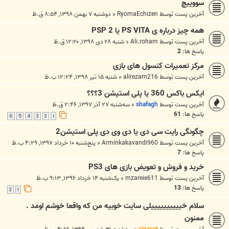
سووییچ
آخرین پست توسط
RyomaEchizen
«
دوشنبه ۷ بهمن ۱۳۹۸, ۸:۵۴ ق.ظ
همه چیز درباره ی PS VITA یا PSP 2
آخرین پست توسط
Ali.roham
«
شنبه ۲۸ دی ۱۳۹۸, ۱۲:۲۰ ق.ظ
پاسخ ها:
2
مرکز تعمیرات کنسول های بازی
آخرین پست توسط
alirezam216
«
شنبه ۱۵ تیر ۱۳۹۸, ۱۲:۲۴ ب.ظ
ایکس باکس 360 یا پلی استیشن 3؟؟؟
آخرین پست توسط
shafagh
«
سه‌شنبه ۲۷ آذر ۱۳۹۷, ۲:۴۶ ق.ظ
پاسخ ها:
61
6
5
4
3
2
1
چگونگی رایت سی دی یا دی وی دی پلی استیشن2
آخرین پست توسط
Arminkakavandi960
«
پنج‌شنبه ۱۰ خرداد ۱۳۹۷, ۴:۲۹ ب.ظ
پاسخ ها:
7
خرید و فروش و تعویض بازی های PS3
آخرین پست توسط
mzareie611
«
یک‌شنبه ۱۴ خرداد ۱۳۹۶, ۹:۱۳ ب.ظ
پاسخ ها:
13
2
1
سلام خییییییییییلی سایت خوبیه من که واقعا خوشم اومد .
ممنون