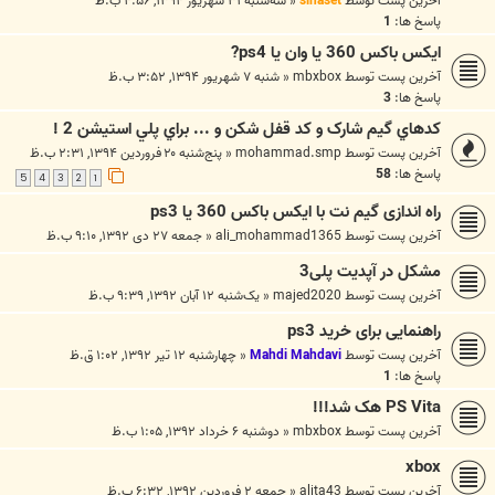
آخرین پست توسط
sinaset
«
سه‌شنبه ۳۱ شهریور ۱۳۹۴, ۴:۵۶ ب.ظ
پاسخ ها:
1
ایکس باکس 360 یا وان یا ps4?
آخرین پست توسط
mbxbox
«
شنبه ۷ شهریور ۱۳۹۴, ۳:۵۲ ب.ظ
پاسخ ها:
3
کدهاي گيم شارک و کد قفل شکن و ... براي پلي استيشن 2 !
آخرین پست توسط
mohammad.smp
«
پنج‌شنبه ۲۰ فروردین ۱۳۹۴, ۲:۳۱ ب.ظ
پاسخ ها:
58
5
4
3
2
1
راه اندازی گیم نت با ایکس باکس 360 یا ps3
آخرین پست توسط
ali_mohammad1365
«
جمعه ۲۷ دی ۱۳۹۲, ۹:۱۰ ب.ظ
مشکل در آپدیت پلی3
آخرین پست توسط
majed2020
«
یک‌شنبه ۱۲ آبان ۱۳۹۲, ۹:۳۹ ب.ظ
راهنمایی برای خرید ps3
آخرین پست توسط
Mahdi Mahdavi
«
چهارشنبه ۱۲ تیر ۱۳۹۲, ۱:۰۲ ق.ظ
پاسخ ها:
1
PS Vita هک شد!!!
آخرین پست توسط
mbxbox
«
دوشنبه ۶ خرداد ۱۳۹۲, ۱:۰۵ ب.ظ
xbox
آخرین پست توسط
alita43
«
جمعه ۲ فروردین ۱۳۹۲, ۶:۳۲ ب.ظ