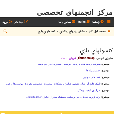
مرکز انجمنهای تخصصی
راهنما
Rules
تماس با ما
ثبت نام
ورود
ج
صفحه اول تالار
بخش بازيهاي رايانه‌اي
كنسولهاي بازي
س
ت
كنسولهاي بازي
ج
و
مدیران انجمن:
Thunderclap
,
شوراي نظارت