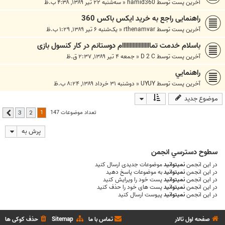
آخرین پست توسط
hamid360
«
سه‌شنبه ۲۲ تیر ۱۳۸۹, ۴:۳۸ ب.ظ
راهنمایی راجع به خرید ایکس باکس 360
آخرین پست توسط
rthenamvar
«
یک‌شنبه ۶ تیر ۱۳۸۹, ۱:۲۹ ب.ظ
باسلام خدمت تمااااااااااااااااااام دوستانم در کار کنسول بازی
آخرین پست توسط
D 2 C
«
جمعه ۴ تیر ۱۳۸۹, ۲:۳۷ ق.ظ
راهنمايي
آخرین پست توسط
UYUY
«
دوشنبه ۳۱ خرداد ۱۳۸۹, ۸:۲۴ ب.ظ
موضوع جدید
1
تعداد موضوعات 147
3
2
بعدی
پرش به
سطوح دسترسي انجمن
در این انجمن
نمیتوانید
موضوعات جدیدی ارسال کنید
در این انجمن
نمیتوانید
به موضوعات پاسخ دهید
در این انجمن
نمیتوانید
پست خود را ویرایش کنید
در این انجمن
نمیتوانید
پست های خود را حذف کنید
در این انجمن
نمیتوانید
پیوست ارسال کنید
صفحه اول تالار
تماس با ما
Sitemap
حذف کوکی ها