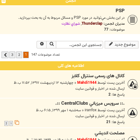
انجمن
PSP
در اين بخش مي‌توانيد در مورد PSP و مسائل مربوط به آن به بحث بپردازيد.
مدیران انجمن:
Thunderclap
,
شوراي نظارت
موضوعات:
77
جستجو
جستجوی پیشرفته
موضوع جدید
1
تعداد موضوعات 147
3
2
بعدی
اطلاعیه های کلی
کانال های رسمی سنترال کلابز
آخرین پست توسط
Mahdi1944
«
چهارشنبه ۱۲ اردیبهشت ۱۳۹۷, ۷:۵۲ ب.ظ
ارسال شده در
اخبار و قوانين سايت
پاسخ ها:
2
.:: سرويس ميزباني CentralClubs ::.
آخرین پست توسط
iranfox
«
سه‌شنبه ۱ مهر ۱۳۹۹, ۶:۱۵ ب.ظ
ارسال شده در
اخبار و قوانين سايت
پاسخ ها:
21
2
1
مصلحت انديشي
آخرین پست توسط
Mahdi1944
«
یک‌شنبه ۱۹ دی ۱۳۸۹, ۱۲:۳۱ ق.ظ