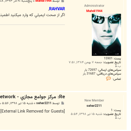
پ
توسط
Mahdi1944
»
پنج‌شنبه ۲۰ آذر ۱۳۹۳, ۵:۰۸ ب.ظ
س
Administrator
ت
,
RAHVAR
Mahdi1944
اگر از صحت ايميلي كه وارد ميكنيد اطمينان داريد، لطفا در PM برام ايميل مورد نظرتون رو ارسال كنيد تا بررسي
پست:
15901
تاریخ عضویت:
جمعه ۷ بهمن ۱۳۸۴, ۷:۵۱
ب.ظ
سپاس‌های ارسالی:
72697 بار
سپاس‌های دریافتی:
31687 بار
ت
تماس:
م
ا
س
M
Re: مرکز جوامع مجازي - CentralClubs Network راه اندازي شد
a
h
New Member
پ
توسط
sahar2211
»
شنبه ۱۵ تیر ۱۳۹۸, ۵:۵۶ ب.ظ
d
sahar2211
س
i
پست:
1
ت
[External Link Removed for Guests]
1
تاریخ عضویت:
شنبه ۱۵ تیر ۱۳۹۸, ۵:۵۴
9
ب.ظ
4
4