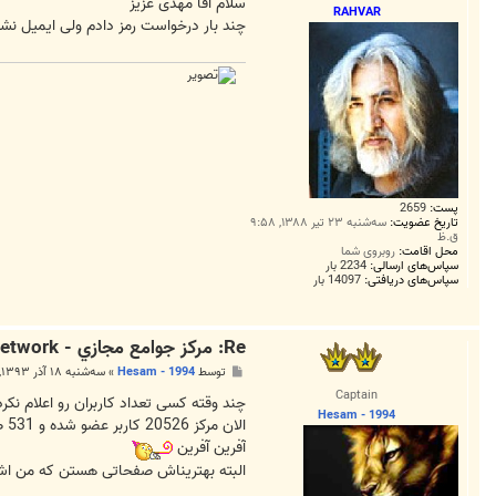
ت
سلام آقا مهدی عزیز
RAHVAR
چند بار درخواست رمز دادم ولی ایمیل نش
پست:
2659
تاریخ عضویت:
سه‌شنبه ۲۳ تیر ۱۳۸۸, ۹:۵۸
ق.ظ
محل اقامت:
روبروی شما
سپاس‌های ارسالی:
2234 بار
سپاس‌های دریافتی:
14097 بار
Re: مرکز جوامع مجازي - CentralClubs Network راه اندازي شد
پ
توسط
Hesam - 1994
»
سه‌شنبه ۱۸ آذر ۱۳۹۳, ۱۱:۴۸ ق.ظ
س
Captain
ت
چند وقته کسی تعداد کاربران رو اعلام نکرد
Hesam - 1994
الان مرکز 20526 کاربر عضو شده و 531 صفحه ساخته شده داره
آفرین آفرین
البته بهتریناش صفحاتی هستن که من اش