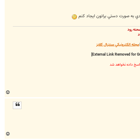
ا
حنه رود
د
مجله الکترونيکي سنترال کلابز
ب
ا
ل
ا
ب
ا