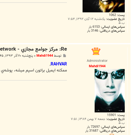
پست:
1062
تاریخ عضویت:
یک‌شنبه ۱۲ آبان ۱۳۹۲, ۷:۵۴
ب.ظ
سپاس‌های ارسالی:
6153 بار
سپاس‌های دریافتی:
3146 بار
Re: مرکز جوامع مجازي - CentralClubs Network راه اندازي شد
پ
توسط
Mahdi1944
»
پنج‌شنبه ۲۰ آذر ۱۳۹۳, ۱۱:۴۵ ق.ظ
س
Administrator
ت
,
RAHVAR
Mahdi1944
ممكنه ايميل براتون اسپم ميشه، پوشه‌ي
پست:
15901
تاریخ عضویت:
جمعه ۷ بهمن ۱۳۸۴, ۷:۵۱
ب.ظ
سپاس‌های ارسالی:
72697 بار
سپاس‌های دریافتی:
31687 بار
ت