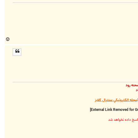
ب
ا
ل
ا
حنه رود
د
مجله الکترونيکي سنترال کلابز