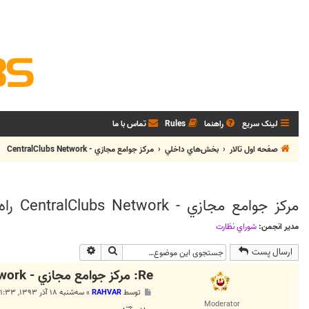
لینک سریع
راهنما
Rules
تماس با ما
صفحه اول تالار
بخش‌هاي داخلي
مرکز جوامع مجازي - CentralClubs Network
مرکز جوامع مجازي - CentralClubs Network راه اندازي شد
مدیر انجمن:
شوراي نظارت
جستجو
جستجوی پیشرفته
ارسال پست
Re: مرکز جوامع مجازي - CentralClubs Network راه اندازي شد
پ
توسط
RAHVAR
»
سه‌شنبه ۱۸ آذر ۱۳۹۳, ۱:۳۳ ق.ظ
س
Moderator