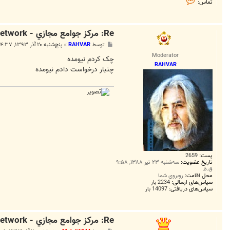
تماس:
م
ا
س
M
Re: مرکز جوامع مجازي - CentralClubs Network راه اندازي شد
a
h
پ
توسط
RAHVAR
»
پنج‌شنبه ۲۰ آذر ۱۳۹۳, ۴:۳۷ ب.ظ
d
س
i
Moderator
ت
چک کردم نیومده
1
RAHVAR
9
چنبار درخواست دادم نیومده
4
4
پست:
2659
تاریخ عضویت:
سه‌شنبه ۲۳ تیر ۱۳۸۸, ۹:۵۸
ق.ظ
محل اقامت:
روبروی شما
سپاس‌های ارسالی:
2234 بار
سپاس‌های دریافتی:
14097 بار
Re: مرکز جوامع مجازي - CentralClubs Network راه اندازي شد