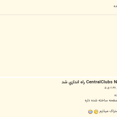
ده
ه
تراک میذارم