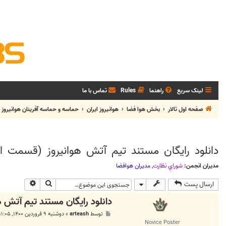
لینک سریع
راهنما
Rules
تماس با ما
صفحه اول تالار
بخش هوا فضا
هوانيروز ايران
حماسه و حماسه آفرينان هوانيروز
دانلود رایگان مستند تیم آتش هوانیروز (قسمت اول) kyhunter.ir
مدیران انجمن:
شوراي نظارت
,
مديران هوافضا
جستجو
جستجوی پی
ارسال پست
دانلود رایگان مستند تیم آتش هوانیروز 
پ
توسط
arteash
»
دوشنبه ۹ فروردین ۱۴۰۰, ۱۱:۰۵ ق.ظ
س
Novice Poster