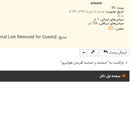
ت
arteash
پست:
85
تاریخ عضویت:
شنبه ۱۸ خرداد ۱۳۹۲, ۷:۳۴
ب.ظ
سپاس‌های ارسالی:
1 بار
سپاس‌های دریافتی:
126 بار
ت
تماس:
م
ا
منبع:
[External Link Removed for Guests]
س
a
r
t
ارسال پست
e
a
s
بازگشت به “حماسه و حماسه آفرينان هوانيروز”
h
صفحه اول تالار