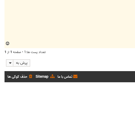
ب
ا
تعداد پست ها:1 • صفحه
1
از
1
ل
ا
پرش به
تماس با ما
Sitemap
حذف کوکی ها