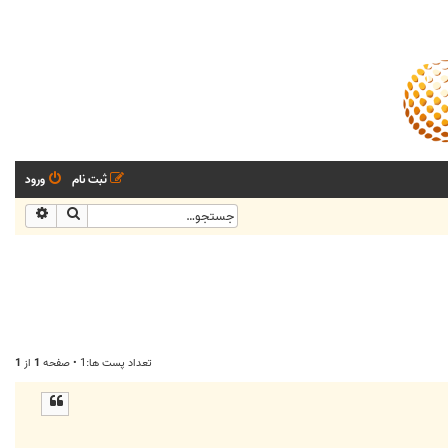
ثبت نام
ورود
جستجو
جستجو
تعداد پست ها:1 • صفحه
1
از
1