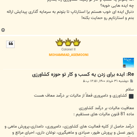
چه ایده هایی خوبه؟
دنبال ایده ای خوب هستم برا استارتاپ تا بتونم به سرمایه گذاری پیدایش ارائه
بدم و استارتاپم رو حمایت بکنه!
ب
ا
ل
ا
Colonel II
MOHAMMAD_ASEMOONI
Re: ایده برای زدن یه کسب و کار تو حوزه کشاورزی
پ
دوشنبه ۳۱ خرداد ۱۴۰۰, ۱۲:۵۱ ب.ظ
س
ت
سلام
کشاورزی و دامپروری فعلاً از مالیات بر درآمد معاف هست
معافیت مالیات بر درآمد کشاورزی
ماده 81 قنون مالیات های مستقیم :
درآمد حاصل از کلیه فعالیت های کشاورزی، دامپروری، دامداری،پرورش ماهی و
زنبور عسل و پرورش طیور، صیادی و ماهیگیری، نوغان داری، احیای مراتع و