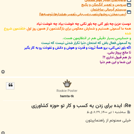
سرویس و تعمیر آبگرمکن و پکیج
سیستم آبرسانی ساختمان
(پمپ،مخزن،روشهای‌نصب،عیب‌یابی،تعمیر،هشدارها،توصیه‌ها)
دوستِ عزیز،چه باور کنی چه باور نکنی چه خوشت بیاد چه خوشت نیاد
همه ما آسمونی هستیم و شمارش معکوس برای بازگشتمون از همون روزِ اولِ
خلقتمون شروع
شده
و حسابرسیِ بسیار دقیقی هم در انتظارمون هست.
یه آسمونیِ فعال باش که امتحانِ دنیا تکرار شدنی نیست که نیست
اگه باور نمی‌کنی، برو همۀ ثروت و قدرت و هوش و دانش و نفوذت رو به کار بگیر
تا مانعِ پرواز بشی.
باز هم قبول نداری ؟!
این شما و این هم دنیا
ب
ا
ل
ا
Rookie Poster
hamta-tk
Re: ایده برای زدن یه کسب و کار تو حوزه کشاورزی
پ
سه‌شنبه ۱ تیر ۱۴۰۰, ۸:۲۹ ق.ظ
س
ت
خیلی ممنونم از راهنماییتون
ب