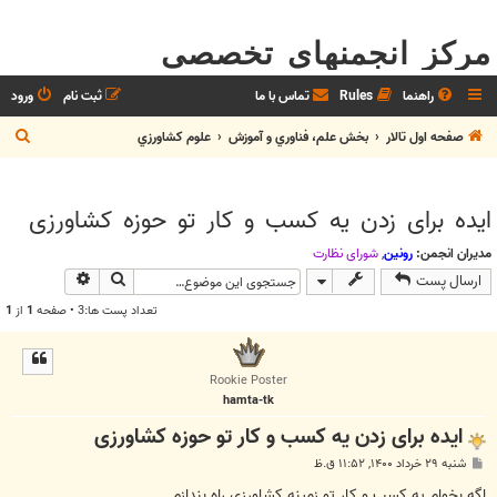
مرکز انجمنهای تخصصی
راهنما
Rules
تماس با ما
ثبت نام
ورود
ج
صفحه اول تالار
بخش علم، فناوري و آموزش
علوم کشاورزي
س
ت
ایده برای زدن یه کسب و کار تو حوزه کشاورزی
ج
و
مدیران انجمن:
رونین
,
شوراي نظارت
جستجو
جستجوی پیش
ارسال پست
تعداد پست ها:3 • صفحه
1
از
1
Rookie Poster
hamta-tk
ایده برای زدن یه کسب و کار تو حوزه کشاورزی
پ
شنبه ۲۹ خرداد ۱۴۰۰, ۱۱:۵۲ ق.ظ
س
ت
اگه بخوام یه کسب و کار تو زمینه کشاورزی راه بندازم