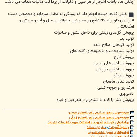
جنگل ها، باغات اشجار از هر قبیل و نخیلات از پرداخت مالیات معاف می باشد.
خیلی کارها میشه انجام داد که بستگی به مقدار سرمایه و تخصص دست
اندرکاران داره و امکاناتشون و همچنین جغرافیای محل و آب و هواش و
امکاناتش
پرورش گل‌های زینتی برای داخل کشور و صادرات
تولید بذر
تولید گیاهان اصلاح شده
تولید سبزیجات و یا میوه‌های گلخانه‌ای
پرورش قارچ
پرورش ماهی های زینتی
پرورش ماهیان خوراکی
پرورش میگو
تولید غذای ماهیان
مرغداری و جوجه کشی
دامپروری
پرورش شتر یا الاغ یا شترمرغ با بلدرچین و غیره
صرفه‌جویی دهها میلیونیِ هزینه‌های خودرو
صرفه‌جویی دهها میلیونیِ هزینه‌های زندگی
برنامه‌های کاربردی اندروید و اطلاعات مهمِ تنظیمات اندروید
جسارتاً آموزش
توبه
به زبان ساده
توصیه‌های بسیار مهم امنیتی
توصیه‌های بسیار مهم سلامتی