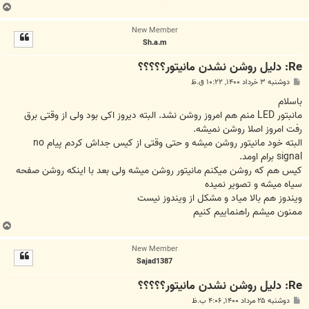
ب
ا
New Member
ل
Sh.a.m
ا
Re: دلیل روشن نشدن مانیتور؟؟؟؟؟
پ
دوشنبه ۳ خرداد ۱۴۰۰, ۱۰:۲۲ ق.ظ
س
ت
باسلام
مانبتور LED منم هم امروز روشن نشد. البته دیروز اکی بود ولی از وقتی برق
رفت امروز اصلا روشن نمیشه.
البته خود مانیتور روشن میشه و حتی وقتی از کیس جداش کردم پیام no
signal برام اومد.
کیس هم که روشن میکنم مانیتور روشن میشه ولی بعد با اینکه روشن صفحه
سیاه میشه و تصویر نمیده
ویندوز هم بالا میاد و مشکل از ویندوز نیست
ممنون میشم راهنماییم کنیم
ب
ا
New Member
ل
Sajad1387
ا
Re: دلیل روشن نشدن مانیتور؟؟؟؟؟
پ
دوشنبه ۲۵ مرداد ۱۴۰۰, ۴:۰۶ ب.ظ
س