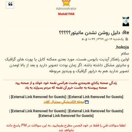
ل
ا
Administrator
Mahdi1944
Re: دلیل روشن نشدن مانیتور؟؟؟؟؟
پ
یک‌شنبه ۱۴ دی ۱۳۹۹, ۱۰:۴۹ ق.ظ
س
ت
,
hokoja
سلام
اولین راهکار آپدیت بایوس هست. مورد بعدی ممکنه کابل یا پورت های گرافیک
و مانیتور مشکل داشته باشه. اگر زمان بودت تصویر دارید و بعد از بالا اومدن
تصویر ندارید هم به درایور گرافیک و ویندوز مربوطه
زندگي صحنه يکتاي هنرمندي ماست هرکسي نغمه خود خواند و از صحنه رود
صحنه پيوسته به جاست خرم آن نغمه که مردم بسپارند به ياد
|
[External Link Removed for Guests]
|
[External Link Removed for Guests]
مجله الکترونيکي سنترال کلابز
|
[External Link Removed for Guests]
|
[External Link Removed for Guests]
[External Link Removed for Guests]
لطفا سوالات فني را فقط در خود انجمن مطرح بفرماييد، به اين سوالات در PM پاسخ داده
نخواهد شد