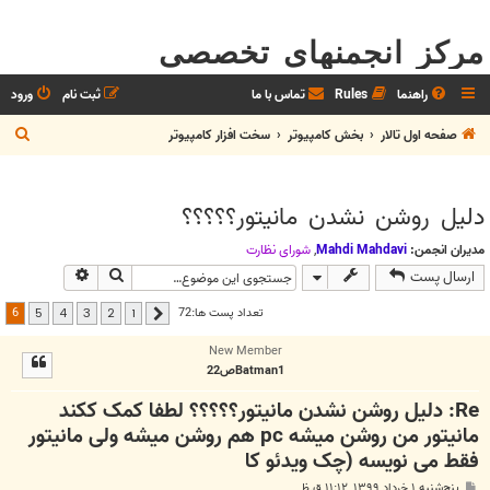
مرکز انجمنهای تخصصی
راهنما
Rules
تماس با ما
ثبت نام
ورود
ج
صفحه اول تالار
بخش كامپيوتر
سخت افزار كامپيوتر
س
ت
دلیل روشن نشدن مانیتور؟؟؟؟؟
ج
و
مدیران انجمن:
Mahdi Mahdavi
,
شوراي نظارت
جستجو
جستجوی پیش
ارسال پست
6
تعداد پست ها:72
5
4
3
2
1
قبلی
New Member
Batman1ص22
Re: دلیل روشن نشدن مانیتور؟؟؟؟؟ لطفا کمک ککند
مانیتور من روشن میشه pc هم روشن میشه ولی مانیتور
فقط می نویسه (چک ویدئو کا
پ
پنج‌شنبه ۱ خرداد ۱۳۹۹, ۱۱:۱۲ ق.ظ