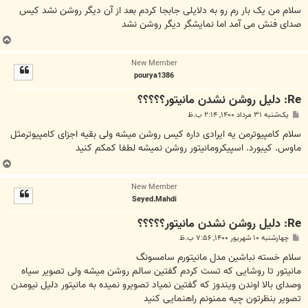
ت
سلام من یک بار رم رو به دلایلی جابجا کردم بعد از آن دیگر روشن نشد کیس
صدای فنش می آمد اما نمایشگر دیگر روشن نشد
ب
ا
New Member
ل
pourya1386
ا
Re: دلیل روشن نشدن مانیتور؟؟؟؟؟
پ
یک‌شنبه ۳۱ مرداد ۱۴۰۰, ۲:۱۴ ب.ظ
س
ت
سلام کامپیوترمن یه ایرادی داره کیس روشن میشه ولی بقیه اجزای کامپیوترمثل
ماوس. کیبورد. اسپیکرومانیتور روشن نمیشه لطفا کمکم کنید
ب
ا
New Member
ل
Seyed.Mahdi
ا
Re: دلیل روشن نشدن مانیتور؟؟؟؟؟
پ
چهارشنبه ۱۰ شهریور ۱۴۰۰, ۷:۵۶ ب.ظ
س
ت
سلام خسته نباشین مدل مانیتورم سامسونگ
مانیتور تا روشایی که تست کردم گفتین سالم روشن میشه ولی تصویر سیاه
وصدای بالا اوندن ویندوز که گفتین نمیاد تصویرو نمیده به مانیتور دلیل نیومدن
تصویر بنظرتون چیه ممنونم راهنمایی کنید