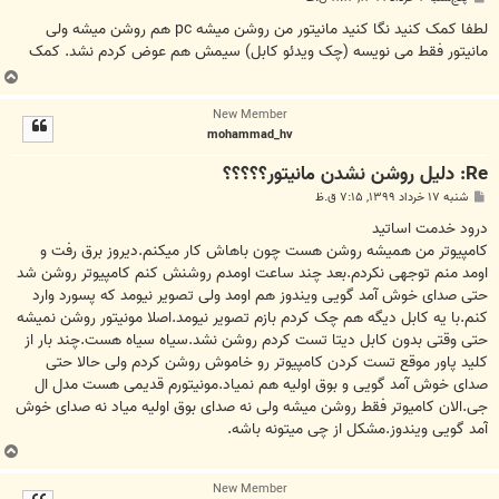
س
ت
لطفا کمک کنید نگا کنید مانیتور من روشن میشه pc هم روشن میشه ولی
مانیتور فقط می نویسه (چک ویدئو کابل) سیمش هم عوض کردم نشد. کمک
ب
ا
New Member
ل
mohammad_hv
ا
Re: دلیل روشن نشدن مانیتور؟؟؟؟؟
پ
شنبه ۱۷ خرداد ۱۳۹۹, ۷:۱۵ ق.ظ
س
ت
درود خدمت اساتید
کامپیوتر من همیشه روشن هست چون باهاش کار میکنم.دیروز برق رفت و
اومد منم توجهی نکردم.بعد چند ساعت اومدم روشنش کنم کامپیوتر روشن شد
حتی صدای خوش آمد گویی ویندوز هم اومد ولی تصویر نیومد که پسورد وارد
کنم.با یه کابل دیگه هم چک کردم بازم تصویر نیومد.اصلا مونیتور روشن نمیشه
حتی وقتی بدون کابل دیتا تست کردم روشن نشد.سیاه سیاه هست.چند بار از
کلید پاور موقع تست کردن کامپیوتر رو خاموش روشن کردم ولی حالا حتی
صدای خوش آمد گویی و بوق اولیه هم نمیاد.مونیتورم قدیمی هست مدل ال
جی.الان کامیوتر فقط روشن میشه ولی نه صدای بوق اولیه میاد نه صدای خوش
آمد گویی ویندوز.مشکل از چی میتونه باشه.
ب
ا
New Member
ل