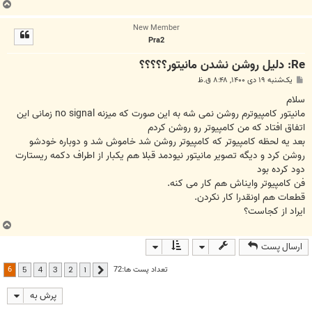
ب
ا
New Member
ل
Pra2
ا
Re: دلیل روشن نشدن مانیتور؟؟؟؟؟
پ
یک‌شنبه ۱۹ دی ۱۴۰۰, ۸:۴۸ ق.ظ
س
ت
سلام
مانیتور کامپیوترم روشن نمی شه به این صورت که میزنه no signal زمانی این
اتفاق افتاد که من کامپیوتر رو روشن کردم
بعد یه لحظه کامپیوتر که کامپیوتر روشن شد خاموش شد و دوباره خودشو
روشن کرد و دیگه تصویر مانیتور نیودمد قبلا هم یکبار از اطراف دکمه ریستارت
دود کرده بود
فن کامپیوتر وایناش هم کار می کنه.
قطعات هم اونقدرا کار نکردن.
ایراد از کجاست؟
ب
ا
ارسال پست
ل
ا
6
تعداد پست ها:72
5
4
3
2
1
قبلی
پرش به