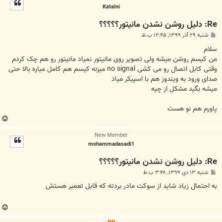
ل
Katalni
ا
Re: دلیل روشن نشدن مانیتور؟؟؟؟؟
پ
شنبه ۲۹ آذر ۱۳۹۹, ۱۲:۴۵ ب.ظ
س
ت
سلام
من کیسم روشن میشه ولی تصویر روی مانیتور نمیاد مانیتور رو هم چک کردم
وقتی کابل اتصال رو می کشی no signal میزنه کیسم هم کامل میاره بالا حتی
صدای ورود به ویندوز هم با اسپیکر میاد
میشه بگید مشکل از چیه
پاورم هم نو هست
ب
ا
New Member
ل
mohammadasadi1
ا
Re: دلیل روشن نشدن مانیتور؟؟؟؟؟
پ
شنبه ۱۳ دی ۱۳۹۹, ۳:۴۸ ب.ظ
س
ت
به احتمال زیاد شاید از سوکت مادر بردته که قابل تعمیر هستش
ب
ا