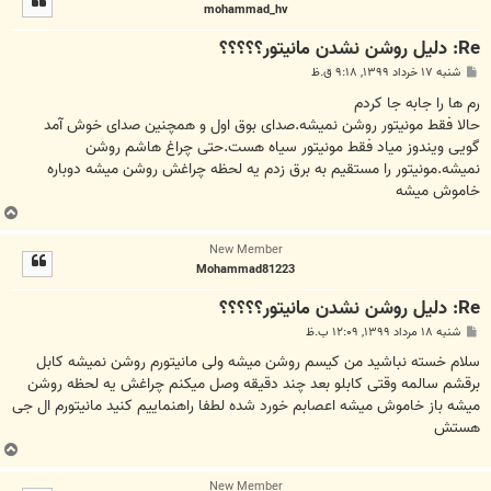
mohammad_hv
ا
Re: دلیل روشن نشدن مانیتور؟؟؟؟؟
پ
شنبه ۱۷ خرداد ۱۳۹۹, ۹:۱۸ ق.ظ
س
ت
رم ها را جابه جا کردم
حالا فقط مونیتور روشن نمیشه.صدای بوق اول و همچنین صدای خوش آمد
گویی ویندوز میاد فقط مونیتور سیاه هست.حتی چراغ هاشم روشن
نمیشه.مونیتور را مستقیم به برق زدم یه لحظه چراغش روشن میشه دوباره
خاموش میشه
ب
ا
New Member
ل
Mohammad81223
ا
Re: دلیل روشن نشدن مانیتور؟؟؟؟؟
پ
شنبه ۱۸ مرداد ۱۳۹۹, ۱۲:۰۹ ب.ظ
س
ت
سلام خسته نباشید من کیسم روشن میشه ولی مانیتورم روشن نمیشه کابل
برقشم سالمه وقتی کابلو بعد چند دقیقه وصل میکنم چراغش یه لحظه روشن
میشه باز خاموش میشه اعصابم خورد شده لطفا راهنماییم کنید مانیتورم ال جی
هستش
ب
ا
New Member