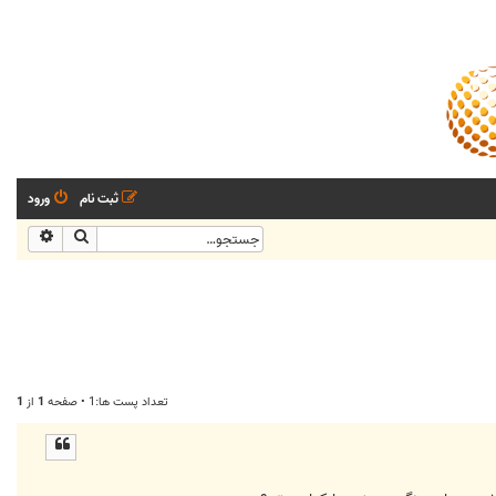
ثبت نام
ورود
جستجو
جستجو
تعداد پست ها:1 • صفحه
1
از
1