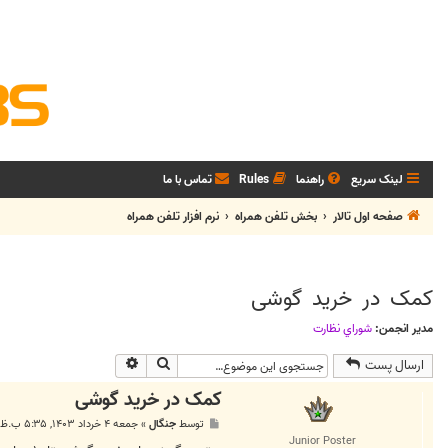
لینک سریع
راهنما
Rules
تماس با ما
صفحه اول تالار
بخش تلفن همراه
نرم افزار تلفن همراه
کمک در خرید گوشی
مدیر انجمن:
شوراي نظارت
جستجو
جستجوی پیشرفته
ارسال پست
کمک در خرید گوشی
پ
توسط
جنگال
»
جمعه ۴ خرداد ۱۴۰۳, ۵:۳۵ ب.ظ
س
Junior Poster