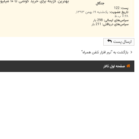
ت
بهترین گزینه برای خرید گوشی تا ۱۰ میلیون تومان کدام گزینه هست.این چینی ها مثل ردمی نوت و...به درد بخور هستن؟؟ کلا بین سامسونگ و چینی ها کدام بهتره؟
جنگال
پست:
122
تاریخ عضویت:
یک‌شنبه ۱۹ بهمن ۱۳۹۳,
۷:۲۸ ب.ظ
سپاس‌های ارسالی:
298 بار
سپاس‌های دریافتی:
211 بار
ارسال پست
بازگشت به “نرم افزار تلفن همراه”
صفحه اول تالار