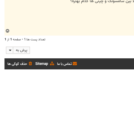
ب
ا
تعداد پست ها:1 • صفحه
1
از
1
ل
ا
پرش به
تماس با ما
Sitemap
حذف کوکی ها