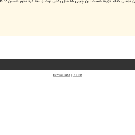
CentralClubs
|
PHPBB