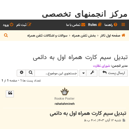
مرکز انجمنهای تخصصی
راهنما
Rules
تماس با ما
ثبت نام
ورود
ج
صفحه اول تالار
بخش تلفن همراه
سوالات و اشکالات تلفن همراه
س
ت
تبدیل سیم کارت همراه اول به دائمی
ج
و
مدیر انجمن:
شوراي نظارت
جستجو
جستجوی پیش
ارسال پست
تعداد پست ها:1 • صفحه
1
از
1
Rookie Poster
rahatahmineh
تبدیل سیم کارت همراه اول به دائمی
پ
شنبه ۱۲ آبان ۱۴۰۳, ۴:۰۱ ب.ظ
س
ت