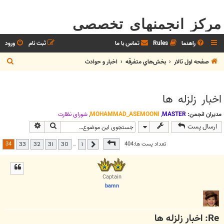
مرکز انجمنهای تخصصی
راهنما
Rules
تماس با ما
ثبت نام
ورود
ج
صفحه اول تالار
بخش‌‌هاي متفرقه
اخبار و حوادث
س
ت
اخبار زلزله ها
ج
و
مدیران انجمن:
MASTER
,
MOHAMMAD_ASEMOONI
,
شوراي نظارت
جستجو
جستجوی پیش
ارسال پست
صفحه
34
از
34
34
تعداد پست ها:404
…
33
32
31
30
1
قبلی
Captain
bamn
Re: اخبار زلزله ها