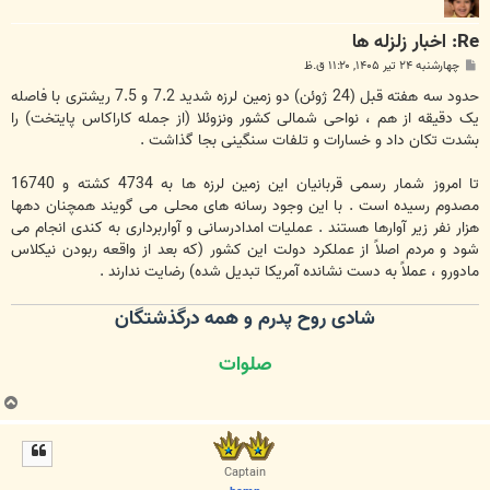
Re: اخبار زلزله ها
پ
چهارشنبه ۲۴ تیر ۱۴۰۵, ۱۱:۲۰ ق.ظ
س
ت
حدود سه هفته قبل (24 ژوئن) دو زمین لرزه شدید 7.2 و 7.5 ریشتری با فاصله
یک دقیقه از هم ، نواحی شمالی کشور ونزوئلا (از جمله کاراکاس پایتخت) را
بشدت تکان داد و خسارات و تلفات سنگینی بجا گذاشت .
تا امروز شمار رسمی قربانیان این زمین لرزه ها به 4734 کشته و 16740
مصدوم رسیده است . با این وجود رسانه های محلی می گویند همچنان دهها
هزار نفر زیر آوارها هستند . عملیات امدادرسانی و آواربرداری به کندی انجام می
شود و مردم اصلاً از عملکرد دولت این کشور (که بعد از واقعه ربودن نیکلاس
مادورو ، عملاً به دست نشانده آمریکا تبدیل شده) رضایت ندارند .
شادی روح پدرم و همه درگذشتگان
صلوات
ب
ا
ل
ا
Captain