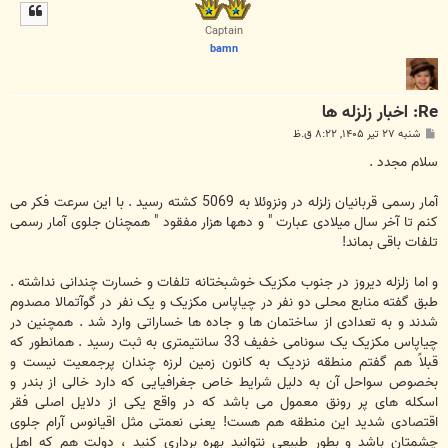
ل
ا
Captain
bamn
Re: اخبار زلزله ها
پ
شنبه ۲۷ تیر ۱۴۰۵, ۸:۲۲ ق.ظ
س
ت
سلام مجدد .
آمار رسمی قربانیان زلزله در ونزوئلا به 5069 کشته رسید . با این سرعت فکر می
کنم تا آخر سال میلادی عبارت " و دهها هزار مفقود " همچنان جلوی آمار رسمی
تلفات باقی بماند!
و اما زلزله دیروز در جنوب مکزیک خوشبختانه تلفات و خسارت چندانی نداشته .
طبق گفته منابع محلی دو نفر در چیاپاس مکزیک و یک نفر در گوآتمالا مصدوم
شدند و به تعدادی از ساختمان ها و جاده ها خساراتی وارد شد . همچنین در
چیاپاس مکزیک یک سونامی خفیف 33 سانتیمتری به ثبت رسید . همانطور که
قبلاً هم گفتم منطقه نزدیک به کانون زمین لرزه چندان پرجمعیت نیست و
بخصوص سواحل آن به دلیل شرایط خاص جغرافیایی که دارد خالی از بندر و
اسکله های پر رونق معمول می باشد که در واقع یکی از دلایل اصلی فقر
اقتصادی شدید این منطقه هم هست! یعنی نعمتی مثل اقیانوس آرام جلوی
چشمتان باشد و بطور طبیعی نتوانید بهره برداری کنید ، دولت هم که اهل