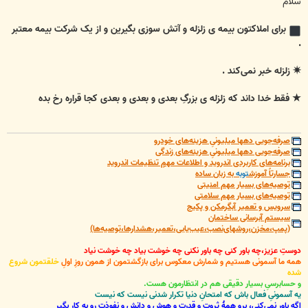
سلام
برای املاکتون بیمه ی زلزله و آتش سوزی بگیرین و از یک شرکت بیمه معتبر
.
✷ زلزله خبر نمی‌کند .
★ فقط خدا داند که زلزله ی بزرگِ بعدی و بعدی و بعدی کجا قراره رخ بده
صرفه‌جویی دهها میلیونیِ هزینه‌های خودرو
صرفه‌جویی دهها میلیونیِ هزینه‌های زندگی
برنامه‌های کاربردی اندروید و اطلاعات مهمِ تنظیمات اندروید
جسارتاً آموزش
توبه
به زبان ساده
توصیه‌های بسیار مهم امنیتی
توصیه‌های بسیار مهم سلامتی
سرویس و تعمیر آبگرمکن و پکیج
سیستم آبرسانی ساختمان
(پمپ،مخزن،روشهای‌نصب،عیب‌یابی،تعمیر،هشدارها،توصیه‌ها)
دوستِ عزیز،چه باور کنی چه باور نکنی چه خوشت بیاد چه خوشت نیاد
همه ما آسمونی هستیم و شمارش معکوس برای بازگشتمون از همون روزِ اولِ
خلقتمون شروع
شده
و حسابرسیِ بسیار دقیقی هم در انتظارمون هست.
یه آسمونیِ فعال باش که امتحانِ دنیا تکرار شدنی نیست که نیست
اگه باور نمی‌کنی، برو همۀ ثروت و قدرت و هوش و دانش و نفوذت رو به کار بگیر