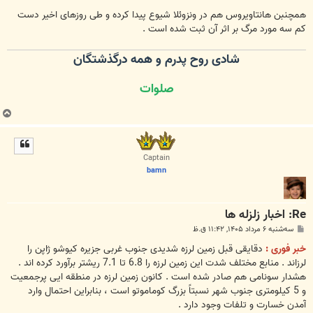
همچنبن هانتاویروس هم در ونزوئلا شیوع پیدا کرده و طی روزهای اخیر دست
کم سه مورد مرگ بر اثر آن ثبت شده است .
شادی روح پدرم و همه درگذشتگان
صلوات
ب
ا
ل
ا
Captain
bamn
Re: اخبار زلزله ها
پ
سه‌شنبه ۶ مرداد ۱۴۰۵, ۱۱:۴۲ ق.ظ
س
ت
خبر فوری :
دقایقی قبل زمین لرزه شدیدی جنوب غربی جزیره کیوشو ژاپن را
لرزاند . منابع مختلف شدت این زمین لرزه را 6.8 تا 7.1 ریشتر برآورد کرده اند .
هشدار سونامی هم صادر شده است . کانون زمین لرزه در منطقه ایی پرجمعیت
و 5 کیلومتری جنوب شهر نسبتاً بزرگ کوماموتو است ، بنابراین احتمال وارد
آمدن خسارت و تلفات وجود دارد .