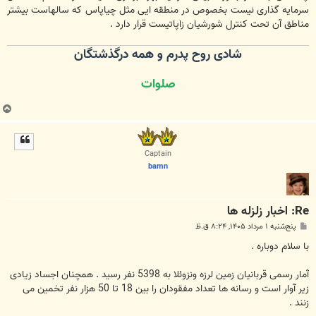
سرمایه گذاری نیست بخصوص در منطقه ایی مثل چیاپاس که سالهاست بیشتر
مناطق آن تحت کنترل شورشیان زاپاتیست قرار دارد .
شادی روح پدرم و همه درگذشتگان
صلوات
ب
ا
ل
ا
Captain
bamn
Re: اخبار زلزله ها
پ
پنج‌شنبه ۱ مرداد ۱۴۰۵, ۸:۲۴ ق.ظ
س
ت
با سلام دوباره .
آمار رسمی قربانیان زمین لرزه ونزوئلا به 5398 نفر رسید . همچنان اجساد زیادی
زیر آوار است و رسانه ها تعداد مفقودان را بین 18 تا 50 هزار نفر تخمین می
زنند .