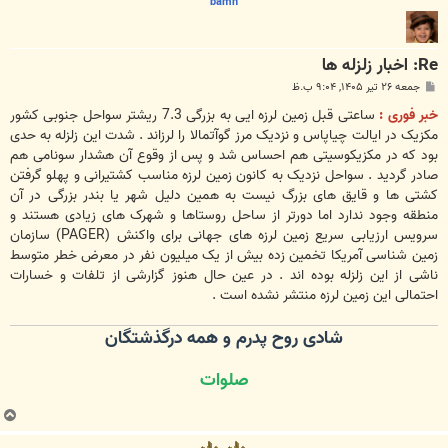
bamn
Re: اخبار زلزله ها
پ
جمعه ۲۶ تیر ۱۴۰۵, ۹:۰۴ ب.ظ
س
ت
خبر فوری :
ساعتی قبل زمین لرزه ایی به بزرگی 7.3 ریشتر سواحل جنوبی کشور
مکزیک در ایالت چیاپاس و نزدیک مرز گوآتمالا را لرزاند . شدت این زلزله به حدی
بود که در مکزیکوسیتی هم احساس شد و پس از وقوع آن هشدار سونامی هم
صادر گردید . سواحل نزدیک به کانون زمین لرزه مناسب کشتیرانی و پهلو گرفتن
کشتی ها و قایق های بزرگ نیست به همین دلیل شهر یا بندر بزرگی در آن
منطقه وجود ندارد اما دورتر از ساحل روستاها و شهرک های زیادی هستند و
سرویس ارزیابی سریع زمین لرزه های جهانی برای واکنش (PAGER) سازمان
زمین شناسی آمریکا تخمین زده بیش از یک میلیون نفر در معرض خطر متوسط
ناشی از این زلزله بوده اند . در عین حال هنوز گزارشی از تلفات و خسارات
احتمالی این زمین لرزه منتشر نشده است .
شادی روح پدرم و همه درگذشتگان
صلوات
ب
ا