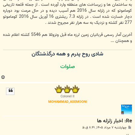
به ساختمان ها و زیرساخت های منطقه وارد آورده است . از جمله قلعه تاریخی
کوماموتو که در زلزله سال 2016 هم آسیب دیده و در حال مرمت بود دوباره
دچار خسارت شده است . در زلزله 7.3 ریشتری 16 آوریل سال 2016 کوماموتو
277 نفر کشته و نزدیک به سه هزار نفر مجروح شدند .
آخرین آمار رسمی قربانیان زمین لرزه ماه قبل ونزوئلا هم 5546 کشته اعلام شده
و همچنان ...
شادی روح پدرم و همه درگذشتگان
صلوات
ب
ا
ل
ا
Colonel II
MOHAMMAD_ASEMOONI
Re: اخبار زلزله ها
پ
چهارشنبه ۷ مرداد ۱۴۰۵, ۸:۴۱ ق.ظ
س
ت