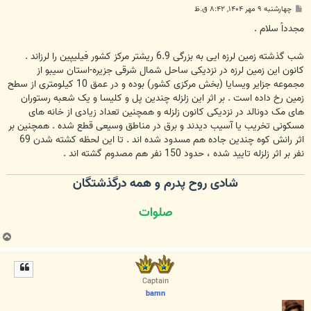
پ
چهارشنبه ۹ مهر ۱۴۰۴, ۸:۴۲ ق.ظ
س
ت
مجدداً سلام .
شب گذشته زمین لرزه ایی به بزرگی 6.9 ریشتر مرکز کشور فیلیپین را لرزاند .
کانون این زمین لرزه در نزدیکی ساحل شمال شرقی جزیره-استان سیبو از
مجموعه جزایر ویسایا (بخش مرکزی کشور) بوده و در عمق 10 کیلومتری از سطح
زمین رخ داده است . بر اثر این زلزله چندین پل و کلیسا و یک شعبه رستوران
های مک دونالد در نزدیکی کانون زلزله و همچنین تعداد زیادی از خانه های
مسکونی تخریب یا آسیب دیدند و برق در مناطق وسیعی قطع شده . همچنین بر
اثر رانش کوه چندین جاده هم مسدود شده اند . تا این لحظه کشته شدن 69
نفر بر اثر زلزله تایید شده ، حدود 150 نفر هم مصدوم گشته اند .
شادی روح پدرم و همه درگذشتگان
صلوات
ب
ا
ل
ا
Captain
bamn