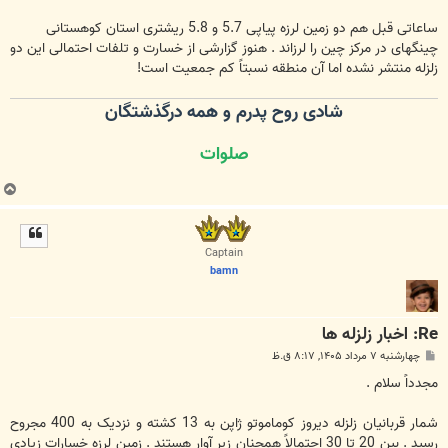
ساعاتی قبل هم دو زمین لرزه پیاپی 5.7 و 5.8 ریشتری استان کوهستانی
چینگهای در مرکز چین را لرزاند . هنوز گزارشی از خسارت و تلفات احتمالی این دو
زلزله منتشر نشده اما آن منطقه نسبتاً کم جمعیت است!
شادی روح پدرم و همه درگذشتگان
صلوات
ب
ا
ل
ا
Captain
bamn
Re: اخبار زلزله ها
پ
چهارشنبه ۷ مرداد ۱۴۰۵, ۸:۱۷ ق.ظ
س
ت
مجدداً سلام .
شمار قربانیان زلزله دیروز کوماموتو ژاپن به 13 کشته و نزدیک به 400 مجروح
رسید . بین 20 تا 30 احتمالاً همچنان زیر آوار هستند . زمین لرزه خسارات زیادی