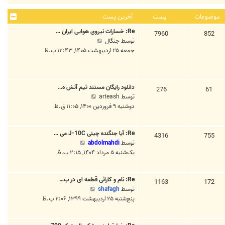
ا
ا
ن
ه
خ
پ
موضوعات
پست
آخرین پست
د
ر
س
Re: خسارات نیروی هوایی ایران …
ه
852
7960
ی
ت
م
توسط
جنگال
ا
ن
ش
جمعه ۲۵ اردیبهشت ۱۴۰۵, ۱۲:۴۳ ب.ظ
خ
پ
ا
ر
س
ه
ی
ت
د
ن
دانلود رایگان مستند تیم آتش ه…
ه
61
276
پ
م
توسط
arteash
ا
س
ش
دوشنبه ۹ فروردین ۱۴۰۰, ۱۱:۰۵ ق.ظ
خ
ت
ا
ر
ه
ی
Re: آیا جنگنده چینی J-10C می …
د
4316
755
ن
م
توسط
abdolmahdi
ه
پ
ش
یک‌شنبه ۵ مرداد ۱۴۰۴, ۲:۱۵ ب.ظ
ا
س
ا
خ
ت
ه
ر
Re: نام و کارائی قطعه ای در ب…
د
1163
172
ی
م
توسط
shafagh
ه
ن
ش
پنج‌شنبه ۲۵ اردیبهشت ۱۳۹۹, ۲:۰۶ ب.ظ
ا
پ
ا
خ
س
ه
ر
ت