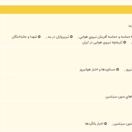
يد
حماسه و حماسه آفرینان نيروي هوايي
,
تیزپروازان در بند
,
شهدا و جانباختگان
تاریخچه نیروی هوایی در ایران
يروز
,
دستاوردها و اخبار هوانيروز
اهاي بدون سرنشين
بدون سرنشين
,
اخبار بالگردها