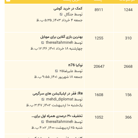
د
ر
س
کمک در خرید گوشی
ه
1244
8911
ی
ت
م
توسط
جنگال
ا
ن
ش
جمعه ۴ خرداد ۱۴۰۳, ۵:۳۵ ب.ظ
خ
پ
ا
ر
س
ه
ی
ت
بهترین بازی آنلاین برای موبایل
د
310
1255
ن
م
توسط
therealtahmineh
ه
پ
ش
چهارشنبه ۱۸ خرداد ۱۴۰۱, ۱۲:۴۶ ب.ظ
ا
س
ا
خ
ت
ه
ر
نوکیا n76
د
20647
2668
ی
م
توسط
علیرضا۲۵
ه
ن
ش
جمعه ۱۸ شهریور ۱۴۰۱, ۹:۵۵ ب.ظ
ا
پ
ا
خ
س
ه
ر
ت
Re: فقر در اپلیکیشن های سرگرمی
د
1608
156
ی
م
توسط
mehdi_diplomat
ه
ن
ش
یک‌شنبه ۱۰ اردیبهشت ۱۴۰۲, ۳:۴۷ ب.ظ
ا
پ
ا
خ
س
تخفیف ۳۰ درصدی همراه اول برای…
ه
1052
366
ر
ت
م
توسط
therealtahmineh
د
ی
ش
شنبه ۲۵ اردیبهشت ۱۴۰۰, ۴:۰۲ ب.ظ
ه
ن
ا
ا
پ