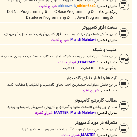
در اين بخش مي‌توانيد به مباحث مربوط به انواع زبان هاي برنامه نويسي بپردازيد
مدیران انجمن:
athlon64x2
,
abbas.m.k
,
شوراي نظارت
زیرانجمن ها:
C Base Programming
,
Dot Net Programming
,
Database Programming
,
Java Programming
سخت افزار كامپيوتر
در اين بخش شما ميتوانيد درباره سخت افزار كامپيوتر به بحث و تبادل نظر بپردازيد
مدیران انجمن:
Mahdi Mahdavi
,
شوراي نظارت
امنيت و شبكه
در این بخش می‌توانید در رابطه با شبكه، امنيت و کلیه مباحث مربوط به آن بحث و تبا
مدیران انجمن:
SHAHRAM
,
شوراي نظارت
زیرانجمن ها:
امنيت
,
شبکه
تازه ها و اخبار دنياي کامپيوتر
در اين بخش ميتوانيد جديدترين اخبار دنياي کامپيوتر و اينترنت را مطالعه کنيد
مدیر انجمن:
شوراي نظارت
مطالب كاربردي كامپيوتر
شما در اين بخش اطلاعات مفيد و آموزشهاي كاربردي كامپيوتر را ميتوانيد بيابيد
مدیران انجمن:
Mahdi Mahdavi
,
MASTER
,
شوراي نظارت
متفرقه در مورد کامپيوتر
در اين بخش مي‌توانيد در مورد ديگر مباحث کامپيوتر به بحث بپردازيد
مدیران انجمن:
MASTER
,
شوراي نظارت