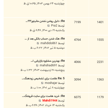
ش
چهارشنبه ۲۴ بهمن ۱۴۰۳, ۱۰:۳۵ ق.ظ
ا
س
ا
خ
ت
ه
ر
د
ی
Re: دلیل روشن نشدن مانیتور؟؟؟…
ه
7199
1401
ن
م
توسط
Pra2
ا
پ
ش
یک‌شنبه ۱۹ دی ۱۴۰۰, ۸:۴۸ ق.ظ
خ
س
ا
ر
ت
Re: هک شدن حساب بانکی بعد از …
ه
4764
1555
ی
م
توسط
mahdido861
د
ن
ش
دوشنبه ۵ تیر ۱۴۰۲, ۶:۲۲ ب.ظ
ه
پ
ا
ا
س
ه
خ
ت
Re: بهترین مشاوره بازاریابی ا…
د
4066
2231
ر
م
توسط
mahshad691
ه
ی
ش
پنج‌شنبه ۲۰ اردیبهشت ۱۴۰۳, ۱:۳۲ ب.ظ
ا
ن
ا
خ
پ
Re: 5 علامت برای تشخیص زودهنگ…
ه
3094
1363
ر
س
م
توسط
moshajar
د
ی
ت
ش
چهارشنبه ۸ تیر ۱۴۰۱, ۱:۰۰ ب.ظ
ه
ن
ا
ا
پ
Re: خرید هاست برای سایت فروشگ…
ه
6075
1179
خ
س
م
توسط
Mahdi1944
د
ر
ت
ش
یک‌شنبه ۱۴ خرداد ۱۴۰۲, ۶:۴۸ ب.ظ
ه
ی