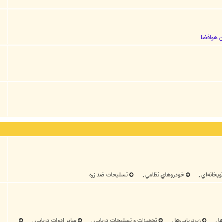
ن هوافضا
پخانه‌اي
,
خودروهاي نظامي
,
تسليحات ضد زره
ها
,
زيردريايي‌ها
,
تجهيزات و تسليحات دريايي
,
ساير ادوات دريايي
,