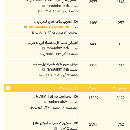
کاهش مبلغ صورت حساب مشترکین ه…
ه
2977
1863
خ
س
م
توسط
rahatahmineh
د
ر
ت
ش
شنبه ۲۸ مهر ۱۴۰۳, ۳:۱۶ ب.ظ
ه
ی
ا
ا
ن
Re: معرفی برنامه های کاربردی …
ه
1168
257
خ
پ
م
توسط
MOHAMMAD_ASEMOONI
د
ر
س
ش
دوشنبه ۱۲ مرداد ۱۴۰۵, ۸:۳۲ ب.ظ
ه
ی
ت
ا
ا
ن
تعویض سیم کارت همراه اول به ص…
ه
1468
311
خ
پ
م
توسط
rahatahmineh
د
ر
س
ش
شنبه ۱۷ آذر ۱۴۰۳, ۹:۵۵ ق.ظ
ه
ی
ت
ا
ا
ن
تبدیل سیم کارت همراه اول به د…
ه
1133
242
خ
پ
م
توسط
rahatahmineh
د
ر
س
ش
شنبه ۱۲ آبان ۱۴۰۳, ۴:۰۱ ب.ظ
ه
ی
ت
ا
ا
ن
ه
خ
پ
موضوعات
پست
آخرین پست
د
ر
س
Re: درخواست نرم افزار CRM با …
ه
3132
15229
ی
ت
م
توسط
mahshad691
ا
ن
ش
چهارشنبه ۱۶ اسفند ۱۴۰۲, ۵:۱۱ ب.ظ
خ
پ
ا
ر
س
ه
ی
ت
Re: اسکریپت خرید و فروش طلا |…
د
762
2597
ن
م
توسط
new12
ه
پ