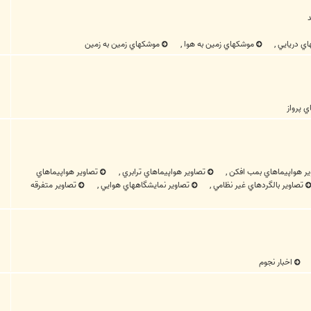
د
ي دريايي
,
موشکهاي زمين به هوا
,
موشکهاي زمين به زمين
 پرواز
ير هواپيماهاي بمب افکن
,
تصاوير هواپيماهاي ترابري
,
تصاوير هواپيماهاي
تصاوير بالگردهاي غير نظامي
,
تصاوير نمايشگاههاي هوايي
,
تصاوير متفرقه
اخبار نجوم