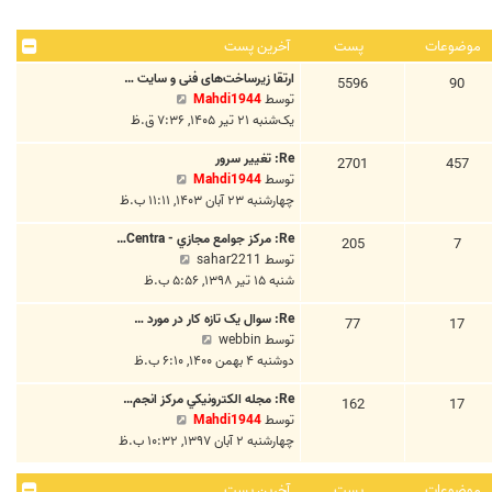
موضوعات
پست
آخرین پست
ارتقا زیرساخت‌های فنی و سایت …
5596
90
م
توسط
Mahdi1944
ش
یک‌شنبه ۲۱ تیر ۱۴۰۵, ۷:۳۶ ق.ظ
ا
Re: تغییر سرور
ه
2701
457
م
توسط
Mahdi1944
د
ش
چهارشنبه ۲۳ آبان ۱۴۰۳, ۱۱:۱۱ ب.ظ
ه
ا
ا
Re: مرکز جوامع مجازي - Centra…
ه
205
7
خ
م
توسط
sahar2211
د
ر
ش
شنبه ۱۵ تیر ۱۳۹۸, ۵:۵۶ ب.ظ
ه
ی
ا
ا
ن
Re: سوال یک تازه کار در مورد …
ه
77
17
خ
پ
م
توسط
webbin
د
ر
س
ش
دوشنبه ۴ بهمن ۱۴۰۰, ۶:۱۰ ب.ظ
ه
ی
ت
ا
ا
ن
Re: مجله الکترونيکي مرکز انجم…
ه
162
17
خ
پ
م
توسط
Mahdi1944
د
ر
س
ش
چهارشنبه ۲ آبان ۱۳۹۷, ۱۰:۳۲ ب.ظ
ه
ی
ت
ا
ا
ن
ه
خ
پ
موضوعات
پست
آخرین پست