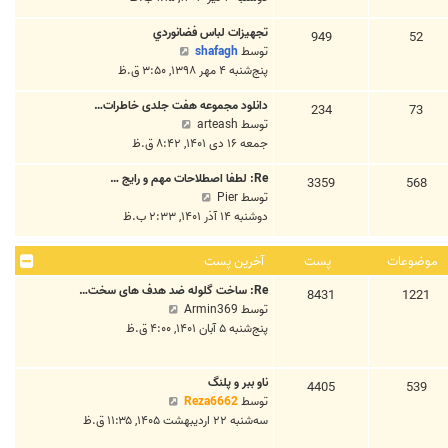
ت
ا
خ
تجهيزات لباس فضانوردي
ه
949
52
ر
م
توسط
shafagh
د
ی
ش
پنج‌شنبه ۴ مهر ۱۳۹۸, ۳:۵۰ ق.ظ
ه
ن
ا
ا
پ
دانلود مجموعه هفت جلدی خاطرات…
ه
234
73
خ
س
م
توسط
arteash
د
ر
ت
ش
جمعه ۱۶ دی ۱۴۰۱, ۸:۴۲ ق.ظ
ه
ی
ا
ا
ن
Re: لطفا اصطلاحات مهم و رايج …
ه
3359
568
خ
پ
م
توسط
Pier
د
ر
س
ش
دوشنبه ۱۴ آذر ۱۴۰۱, ۲:۳۳ ب.ظ
ه
ی
ت
ا
ا
ن
ه
خ
پ
موضوعات
پست
آخرین پست
د
ر
س
Re: ساخت گلوله ضد هدف های سخت…
ه
1221
8431
ی
ت
م
توسط
Armin369
ا
ن
ش
پنج‌شنبه ۵ آبان ۱۴۰۱, ۴:۰۰ ق.ظ
خ
پ
ا
ر
س
ه
ی
ت
ناو ببر و پلنگ
د
539
4405
ن
م
توسط
Reza6662
ه
پ
ش
سه‌شنبه ۲۲ اردیبهشت ۱۴۰۵, ۱۱:۳۵ ق.ظ
ا
س
ا
خ
ت