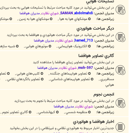
تسليحات هوايي
در اين بخش مي‌توانيد در مورد کليه مباحث مرتبط با تسليحات هوايي به بحث بپردازي
مدیران انجمن:
abdolmahdi
,
SAMAN
,
شوراي نظارت
,
مديران هوافضا
زیرانجمن ها:
موشكهاي هوا به هوا
,
موشكهاي هوا به زمين
,
موشکها
ديگر مباحث هوانوردي
در اين بخش مي‌توانيد در مورد ديگر مباحث هوانوردي و هوافضا به بحث بپردازيد
مدیران انجمن:
hamed_713
,
شوراي نظارت
,
مديران هوافضا
زیرانجمن ها:
الکترونيک هواپيمايي
,
موتورهاي هوايي
,
شبيه سازهاي
گالري تصاوير هوافضا
در اين بخش مي‌توانيد تصاوير زيباي هوافضا را مشاهده کنيد
مدیران انجمن:
moh-597
,
شوراي نظارت
,
مديران هوافضا
زیرانجمن ها:
تصاوير هواپيماهاي جنگنده
,
کليپ‌هاي هوايي
,
تصاو
مسافربري
,
تصاوير هواپيماهاي شناسايي
,
تصاوير بالگردهاي نظامي
,
هوايي
انجمن نجوم
در اين بخش مي‌توانيد در مورد کليه مباحث مرتبط با نجوم به بحث بپردازيد
مدیران انجمن:
شوراي نظارت
,
مديران هوافضا
زیرانجمن ها:
منظومه شمسي
,
كيهانشناسي
,
گالري تصاوير نجوم
,
اخبار هوافضا و هوانوردي
جديدترين اخبار مربوط به هوانوردي نظامي و غيرنظامي را در اين بخش بخوانيد