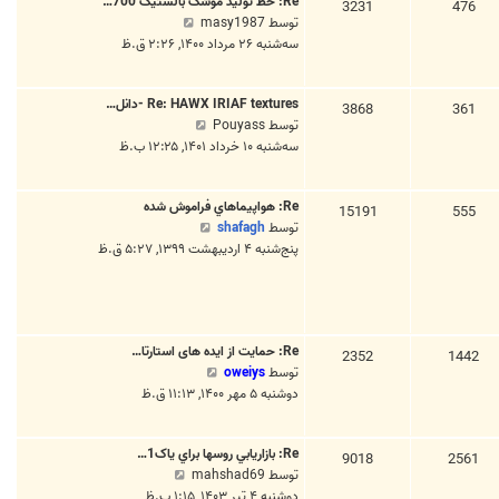
Re: خط تولید موشک بالستیک 700…
د
3231
476
ی
م
توسط
masy1987
ه
ن
ش
سه‌شنبه ۲۶ مرداد ۱۴۰۰, ۲:۲۶ ق.ظ
ا
پ
ا
خ
س
ه
ر
ت
Re: HAWX IRIAF textures -دانل…
د
3868
361
ی
م
توسط
Pouyass
ه
ن
ش
سه‌شنبه ۱۰ خرداد ۱۴۰۱, ۱۲:۲۵ ب.ظ
ا
پ
ا
خ
س
ه
ر
ت
Re: هواپيماهاي فراموش شده
د
15191
555
ی
م
توسط
shafagh
ه
ن
ش
پنج‌شنبه ۴ اردیبهشت ۱۳۹۹, ۵:۲۷ ق.ظ
ا
پ
ا
خ
س
ه
ر
ت
د
ی
ه
ن
Re: حمایت از ایده های استارتا…
ا
2352
1442
پ
م
توسط
oweiys
خ
س
ش
دوشنبه ۵ مهر ۱۴۰۰, ۱۱:۱۳ ق.ظ
ر
ت
ا
ی
ه
ن
Re: بازاريابي روسها براي ياک1…
د
9018
2561
پ
م
توسط
mahshad69
ه
س
ش
دوشنبه ۴ تیر ۱۴۰۳, ۱:۱۵ ب.ظ
ا